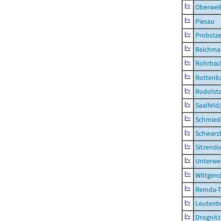
Oberweiß
Piesau
Probstze
Reichma
Rohrbac
Rottenb
Rudolsta
Saalfeld
Schmied
Schwarz
Sitzendo
Unterwe
Wittgend
Remda-Te
Leutenbe
Drognitz