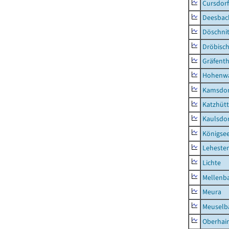
Cursdorf
Deesbac
Döschni
Dröbisc
Gräfenth
Hohenwa
Kamsdor
Katzhüt
Kaulsdor
Königsee
Lehesten
Lichte
Mellenb
Meura
Meuselb
Oberhai