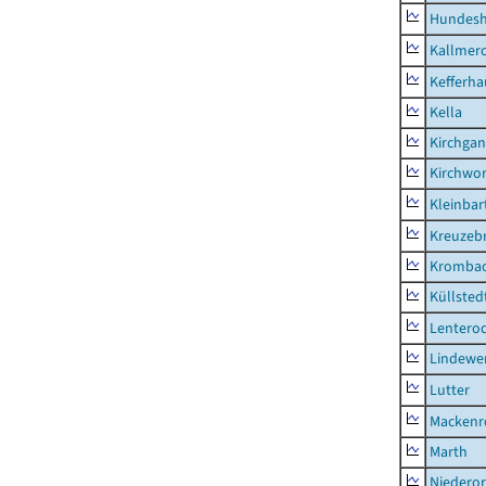
Hundes
Kallmer
Kefferh
Kella
Kirchga
Kirchwor
Kleinbart
Kreuzeb
Kromba
Küllsted
Lentero
Lindewe
Lutter
Mackenr
Marth
Niederor