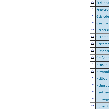
Freienh
Frettero
Geisled
Geismar
Gerbers
Gernrod
Gertero
Glaseha
Großbart
Hausen
Haynrod
Heilbad 
Helmsdo
Heuthen
Hoheng
Hohes K