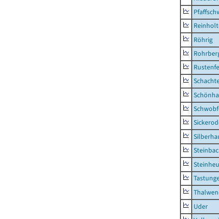
Pfaffsc
Reinhol
Röhrig
Rohrber
Rustenf
Schacht
Schönha
Schwobf
Sickerod
Silberha
Steinba
Steinhe
Tastung
Thalwen
Uder