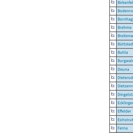
Birkenfe
Bodenro
Bornhag
Brehme
Breitenw
Büttsted
Buhla
Burgwal
Deuna
Dietero
Dietzen
Dingelst
Ecklinge
Effelder
Eichstru
Ferna