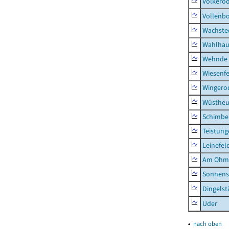
Volkero
Vollenb
Wachste
Wahlhau
Wehnde
Wiesenfe
Wingero
Wüstheu
Schimbe
Teistung
Leinefel
Am Ohm
Sonnens
Dingelst
Uder
▴
nach oben