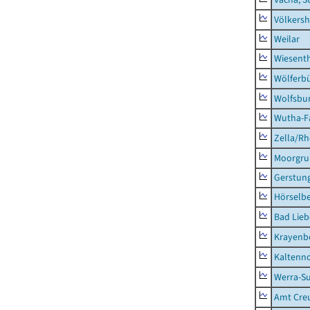
Völkers
Weilar
Wiesent
Wölferbü
Wolfsbu
Wutha-F
Zella/R
Moorgr
Gerstun
Hörselbe
Bad Lieb
Krayenb
Kaltenno
Werra-Su
Amt Creu