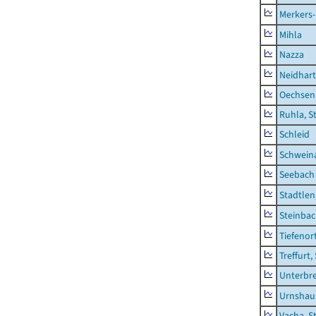
Merkers-
Mihla
Nazza
Neidhar
Oechsen
Ruhla, S
Schleid
Schwein
Seebach
Stadtlen
Steinba
Tiefenor
Treffurt,
Unterbr
Urnshau
Vacha, S