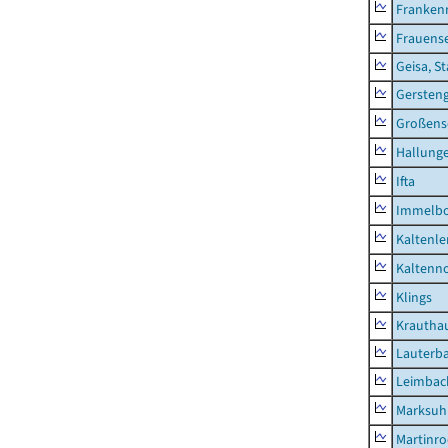
Franken
Frauens
Geisa, S
Gersten
Großens
Hallung
Ifta
Immelb
Kaltenle
Kaltenno
Klings
Krautha
Lauterb
Leimbac
Marksuh
Martinr