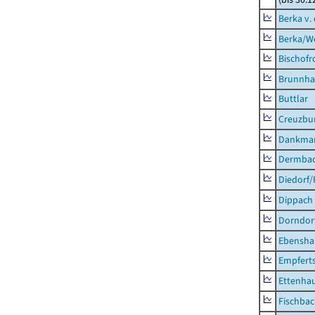
Berka v. 
Berka/We
Bischofr
Brunnha
Buttlar
Creuzbur
Dankma
Dermba
Diedorf
Dippach
Dorndor
Ebensha
Empfert
Ettenhau
Fischba