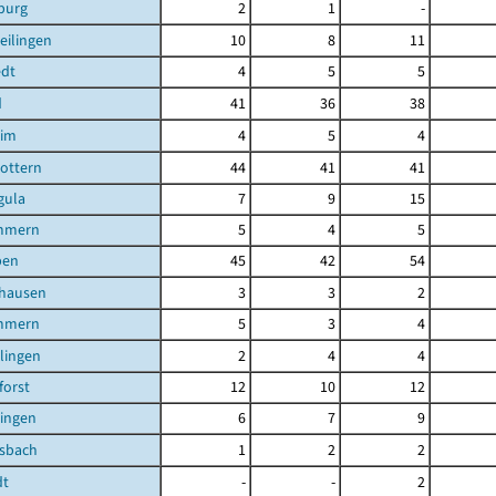
burg
2
1
-
eilingen
10
8
11
edt
4
5
5
d
41
36
38
eim
4
5
4
ottern
44
41
41
gula
7
9
15
mmern
5
4
5
ben
45
42
54
shausen
3
3
2
mmern
5
3
4
ilingen
2
4
4
orst
12
10
12
lingen
6
7
9
lsbach
1
2
2
dt
-
-
2