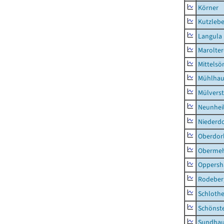
Körner
Kutzleb
Langula
Marolte
Mittels
Mühlhau
Mülvers
Neunhei
Niederdo
Oberdor
Obermeh
Oppersh
Rodeber
Schlothe
Schönst
Sundha