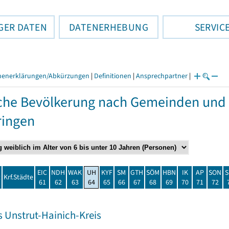
GER DATEN
DATENERHEBUNG
SERVIC
henerklärungen/Abkürzungen
|
Definitionen
|
Ansprechpartner
|
che Bevölkerung nach Gemeinden und 
ringen
EIC
NDH
WAK
UH
KYF
SM
GTH
SÖM
HBN
IK
AP
SON
S
t
Krf.Städte
61
62
63
64
65
66
67
68
69
70
71
72
s Unstrut-Hainich-Kreis