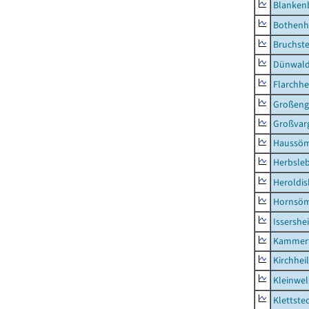
Blanken
Bothenh
Bruchst
Dünwal
Flarchh
Großeng
Großvar
Haussö
Herbsle
Heroldi
Hornsö
Issershe
Kammerf
Kirchhei
Kleinwe
Klettste