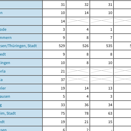
31
32
31
en
10
14
10
14
rode
3
4
1
ömmern
9
8
7
sen/Thüringen, Stadt
529
526
535
tedt
9
8
8
lingen
10
8
10
rla
21
la
37
ler
19
14
13
ausen
5
4
3
g
33
36
34
im, Stadt
75
78
63
edt
19
21
15
usen
6
2
-