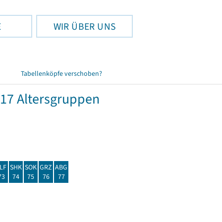
E
WIR ÜBER UNS
Tabellenköpfe verschoben?
17 Altersgruppen
LF
SHK
SOK
GRZ
ABG
73
74
75
76
77