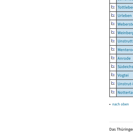
Tottlebe
Urleben
Weberst
Weinber
Unstrutt
Mentero
Anrode
Südeichs
Vogtei
Unstrut-
Notterta
▴
nach oben
Das Thüringer