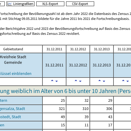
Fortschreibung der Bevölkerungszahl ist ab dem Jahr 2022 die Datenbasis des Zensus 2
 mit Stichtag 09.05.2011 bildete für die Jahre 2011 bis 2021 die Fortschreibungsbasis.
 der Berichtsjahre 2022 und 2023 der Bevölkerungsfortschreibung auf Basis des Zensu
sfortschreibung auf Basis des Zensus 2022 revidiert.
Gebietsstand
31.12.2011
31.12.2012
31.12.2013
31.12.20
Kreisfreie Stadt
Gemeinde
31.12.2011
31.12.2012
31.12.2013
31.12.20
hlüssel einblenden
ung weiblich im Alter von 6 bis unter 10 Jahren (Per
tern
25
32
29
ensalza, Stadt
321
310
306
stedt, Stadt
49
39
43
sen
15
11
17