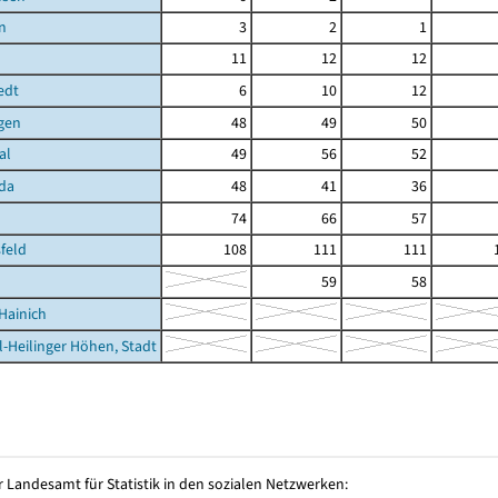
n
3
2
1
11
12
12
edt
6
10
12
gen
48
49
50
al
49
56
52
da
48
41
36
74
66
57
feld
108
111
111
59
58
Hainich
l-Heilinger Höhen, Stadt
 Landesamt für Statistik in den sozialen Netzwerken: