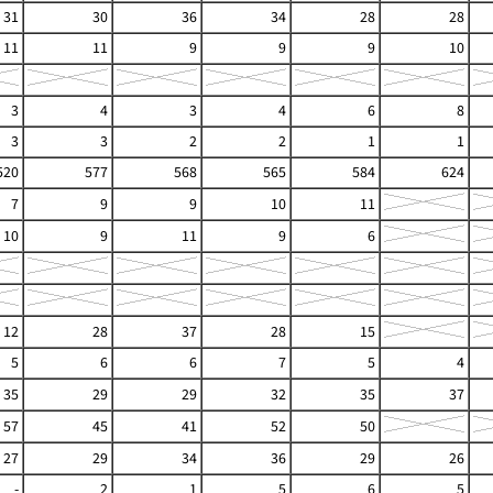
31
30
36
34
28
28
11
11
9
9
9
10
3
4
3
4
6
8
3
3
2
2
1
1
520
577
568
565
584
624
7
9
9
10
11
10
9
11
9
6
12
28
37
28
15
5
6
6
7
5
4
35
29
29
32
35
37
57
45
41
52
50
27
29
34
36
29
26
-
2
1
5
6
5