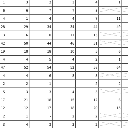
1
3
2
3
4
1
6
6
7
7
8
4
1
4
4
7
11
28
29
34
34
44
49
3
6
8
11
13
42
50
44
46
51
19
18
18
10
5
6
4
4
5
4
2
1
47
52
54
52
58
64
4
4
6
8
8
2
2
1
-
2
2
5
3
3
4
3
17
21
18
15
12
6
12
12
17
18
20
15
2
1
-
2
2
3
4
3
2
2