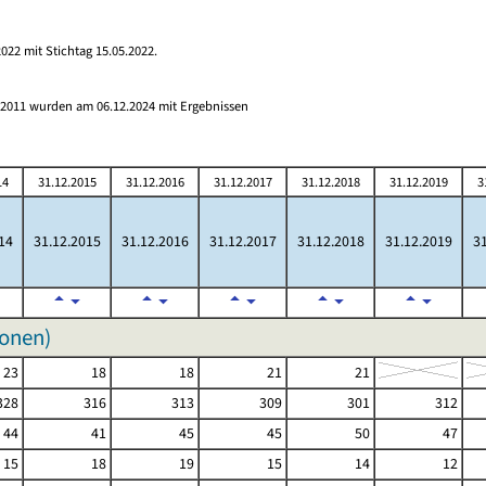
022 mit Stichtag 15.05.2022.
s 2011 wurden am 06.12.2024 mit Ergebnissen
14
31.12.2015
31.12.2016
31.12.2017
31.12.2018
31.12.2019
3
14
31.12.2015
31.12.2016
31.12.2017
31.12.2018
31.12.2019
31
sonen)
23
18
18
21
21
328
316
313
309
301
312
44
41
45
45
50
47
15
18
19
15
14
12