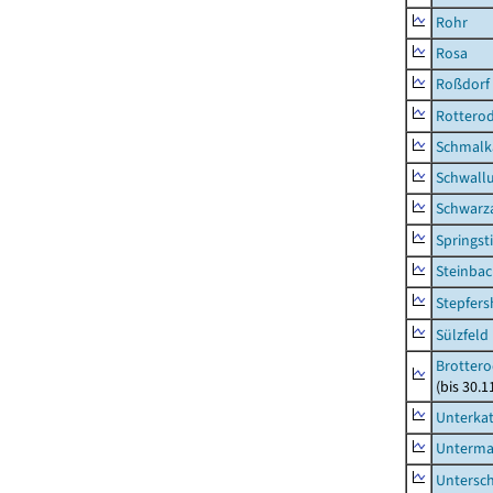
Rohr
Rosa
Roßdorf
Rottero
Schmalka
Schwall
Schwarz
Springsti
Steinbac
Stepfer
Sülzfeld
Brottero
(bis 30.1
Unterka
Unterma
Untersc