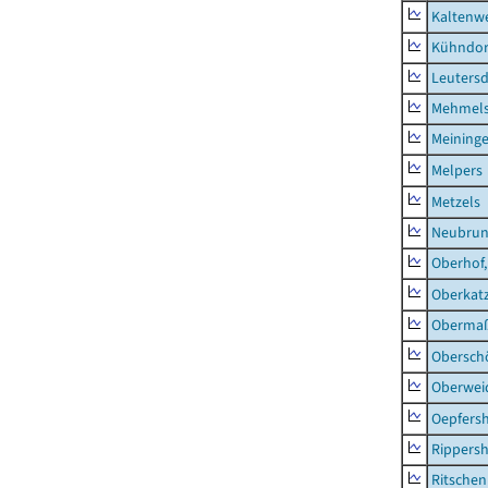
Kaltenw
Kühndor
Leutersd
Mehmel
Meininge
Melpers
Metzels
Neubru
Oberhof,
Oberkat
Obermaß
Obersch
Oberwei
Oepfers
Rippers
Ritsche