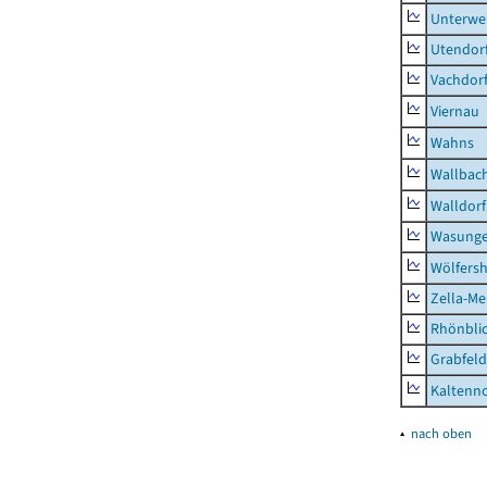
Unterwe
Utendor
Vachdor
Viernau
Wahns
Wallbac
Walldorf
Wasunge
Wölfers
Zella-Me
Rhönbli
Grabfeld
Kaltenno
▴
nach oben