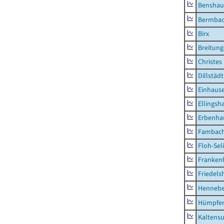
Benshau
Bermba
Birx
Breitun
Christes
Dillstädt
Einhaus
Ellingsh
Erbenha
Fambac
Floh-Sel
Franken
Friedels
Hennebe
Hümpfer
Kaltens