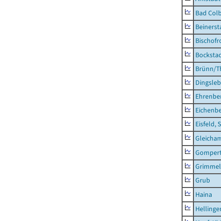
Bad Colb
Beinerst
Bischofr
Bocksta
Brünn/T
Dingsle
Ehrenbe
Eichenb
Eisfeld, 
Gleicha
Gompert
Grimmel
Grub
Haina
Hellinge