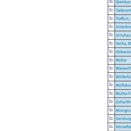
Steinba
Tiefenor
Treffurt,
Unterbr
Urnshau
Vacha, S
Völkers
Weilar
Wiesent
Wölferbü
Wolfsbu
Wutha-F
Zella/R
Moorgr
Gerstun
Hörselbe