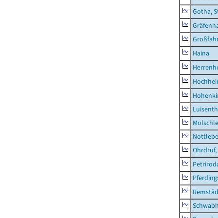
Gotha, S
Gräfenh
Großfah
Haina
Herrenh
Hochhe
Hohenki
Luisenth
Molschl
Nottleb
Ohrdruf,
Petrirod
Pferding
Remstäd
Schwab