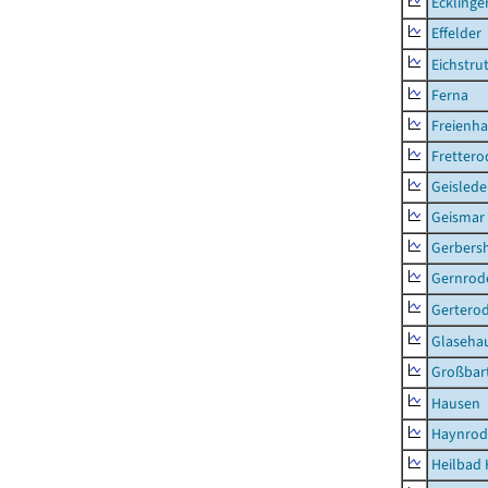
Ecklinge
Effelder
Eichstru
Ferna
Freienh
Frettero
Geisled
Geismar
Gerbers
Gernrod
Gertero
Glaseha
Großbart
Hausen
Haynrod
Heilbad 