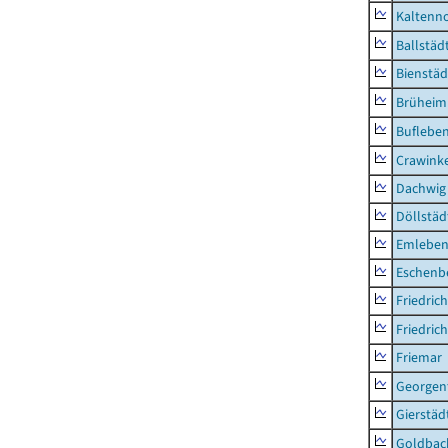
Kaltenno
Ballstäd
Bienstäd
Brüheim
Buflebe
Crawink
Dachwig
Döllstäd
Emlebe
Eschenb
Friedric
Friedric
Friemar
Georgent
Gierstäd
Goldbac