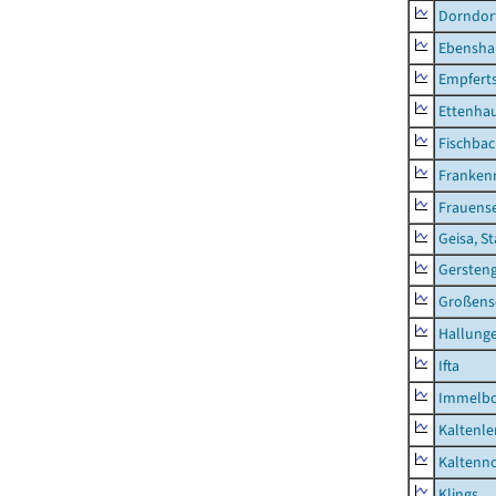
Dorndor
Ebensha
Empfert
Ettenhau
Fischba
Franken
Frauens
Geisa, S
Gersten
Großens
Hallung
Ifta
Immelb
Kaltenle
Kaltenno
Klings