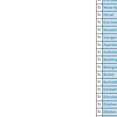
Drei Gle
Nesse-Ap
Hörsel
Drei Gle
Nessetal
Georgen
Alperste
Andisle
Beichlin
Bilzings
Büchel
Buttstäd
Eckstedt
Ellersle
Elxleben
Eßleben