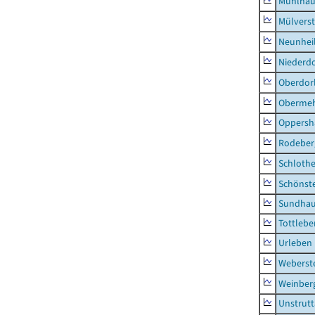
Mühlhau
Mülvers
Neunhei
Niederdo
Oberdor
Obermeh
Oppersh
Rodeber
Schlothe
Schönst
Sundha
Tottlebe
Urleben
Weberst
Weinber
Unstrutt