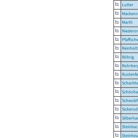
Lutter
Mackenr
Marth
Niederor
Pfaffsc
Reinhol
Röhrig
Rohrber
Rustenf
Schacht
Schönha
Schwobf
Sickerod
Silberha
Steinba
Steinhe