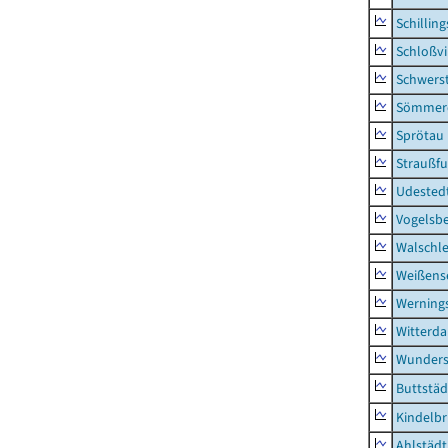
Schillin
Schloßv
Schwers
Sömmerd
Sprötau
Straußfu
Udested
Vogelsb
Walschl
Weißense
Werning
Witterda
Wunders
Buttstäd
Kindelb
Ahlstädt