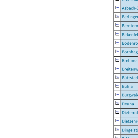
Asbach-
Berlinge
Berntero
Birkenfe
Bodenro
Bornhag
Brehme
Breitenw
Büttsted
Buhla
Burgwal
Deuna
Dietero
Dietzen
Dingelst