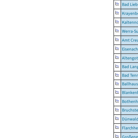
Bad Lieb
Krayenb
Kaltenno
Werra-Su
Amt Creu
Eisenach
Altengot
Bad Lang
Bad Tenn
Ballhau
Blanken
Bothenh
Bruchst
Dünwal
Flarchh
Großeng