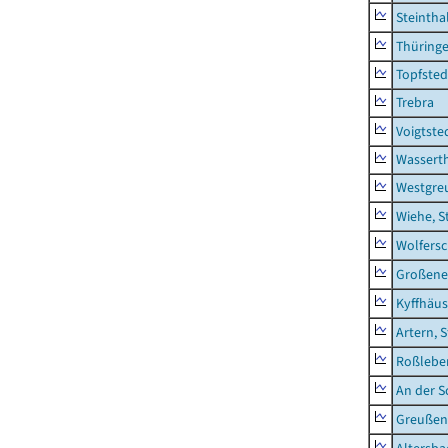
Steintha
Thüring
Topfsted
Trebra
Voigtste
Wassert
Westgre
Wiehe, S
Wolfers
Großeneh
Kyffhäus
Artern, 
Roßleben
An der S
Greußen,