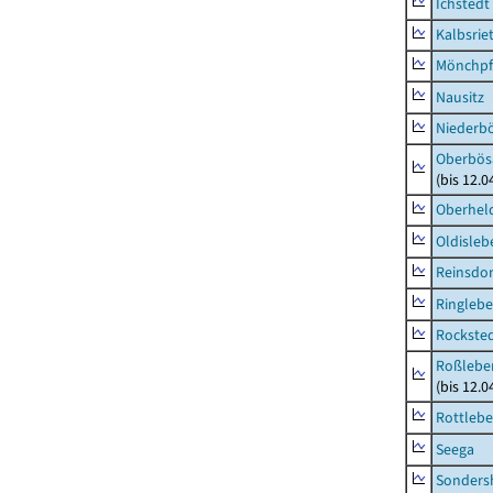
Ichstedt
Kalbsrie
Mönchpfi
Nausitz
Niederb
Oberbös
(bis 12.
Oberhel
Oldisleb
Reinsdor
Ringleb
Rockste
Roßleben
(bis 12.
Rottleb
Seega
Sonders