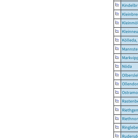
Kindelbr
Kleinbr
Kleinmö
Kleinne
Kölleda,
Mannste
Markvip
Nöda
Olbersl
Ollendor
Ostramo
Rastenbe
Riethge
Riethno
Ringleb
Rudersd