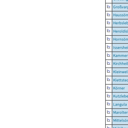
Großvar
Haussö
Herbsle
Heroldi
Hornsö
Issershe
Kammerf
Kirchhei
Kleinwe
Klettste
Körner
Kutzleb
Langula
Marolte
Mittels