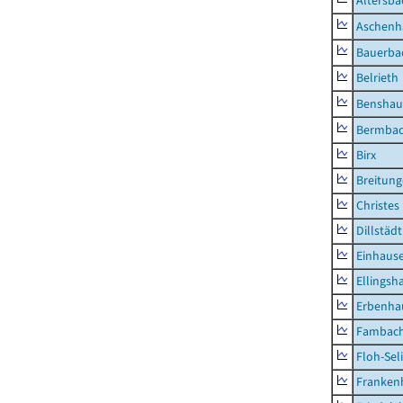
Altersba
Aschenh
Bauerba
Belrieth
Benshau
Bermba
Birx
Breitun
Christes
Dillstädt
Einhaus
Ellingsh
Erbenha
Fambac
Floh-Sel
Franken