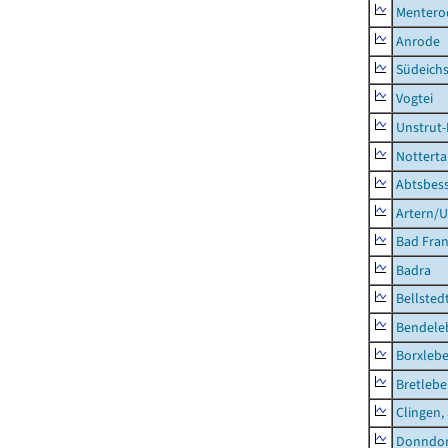
Mentero
Anrode
Südeichs
Vogtei
Unstrut-
Notterta
Abtsbes
Artern/U
Bad Fran
Badra
Bellsted
Bendele
Borxleb
Bretleb
Clingen,
Donndor