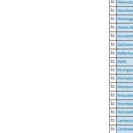
Helmsdo
Heuthen
Hoheng
Hohes K
Hundes
Kallmer
Kefferh
Kella
Kirchga
Kirchwor
Kleinbart
Kreuzeb
Kromba
Küllsted
Lentero
Lindewe