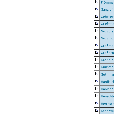
Frömms
Ganglof
Gebesee,
Griefste
Großbr
Großmö
Großmo
Großne
Großrud
Günsted
Guthma
Hardisl
Haßlebe
Henschl
Herrnsc
Kannawu