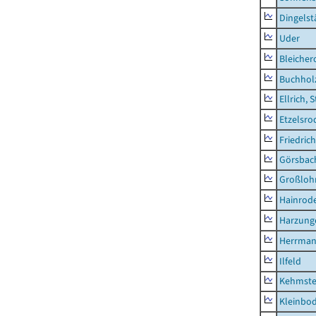
Dingelst
Uder
Bleicher
Buchhol
Ellrich, 
Etzelsro
Friedric
Görsbac
Großloh
Hainrode
Harzung
Herrman
Ilfeld
Kehmste
Kleinbo