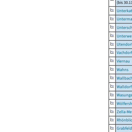
(bis 30.1
Unterka
Unterma
Untersc
Unterwe
Utendor
Vachdor
Viernau
Wahns
Wallbac
Walldorf
Wasunge
Wölfers
Zella-Me
Rhönbli
Grabfeld