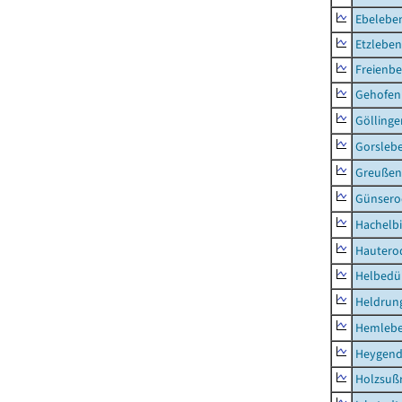
Ebeleben
Etzleben
Freienbe
Gehofen
Göllinge
Gorsleb
Greußen,
Günsero
Hachelb
Hautero
Helbedü
Heldrung
Hemleb
Heygend
Holzsuß