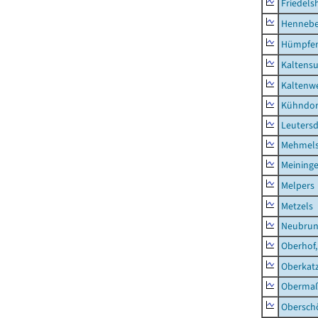
Friedels
Hennebe
Hümpfer
Kaltens
Kaltenw
Kühndor
Leutersd
Mehmel
Meininge
Melpers
Metzels
Neubru
Oberhof,
Oberkat
Obermaß
Obersch