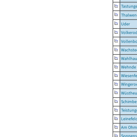
Tastung
Thalwen
Uder
Volkero
Vollenb
Wachste
Wahlhau
Wehnde
Wiesenfe
Wingero
Wüstheu
Schimbe
Teistung
Leinefel
Am Ohm
Sonnens