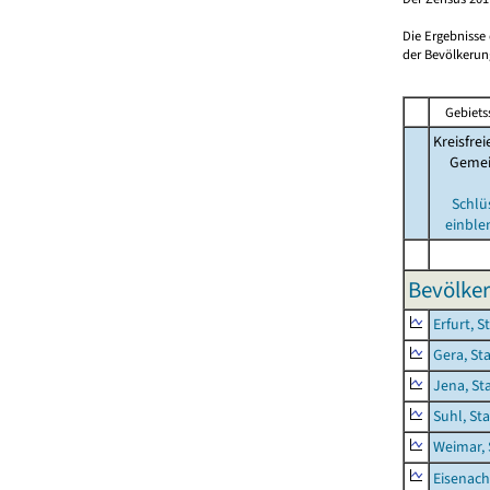
Die Ergebnisse
der Bevölkerung
Gebiets
Kreisfrei
Geme
Schlü
einble
Bevölker
Erfurt, S
Gera, St
Jena, St
Suhl, St
Weimar, 
Eisenach