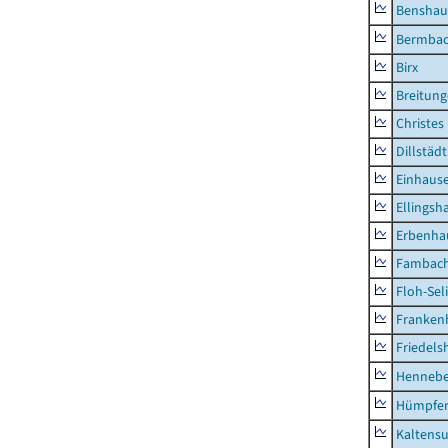
Benshau
Bermba
Birx
Breitun
Christes
Dillstädt
Einhaus
Ellingsh
Erbenha
Fambac
Floh-Sel
Franken
Friedels
Hennebe
Hümpfer
Kaltens