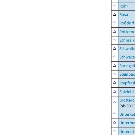
Rohr
Rosa
Roßdorf
Rottero
Schmalka
Schwall
Schwarz
Springsti
Steinbac
Stepfer
Sülzfeld
Brottero
(bis 30.1
Unterka
Unterma
Untersc