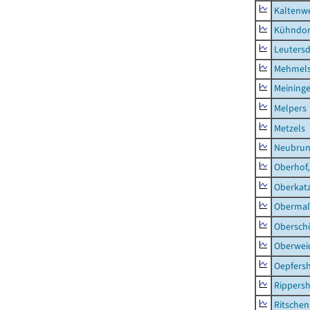
Kaltenw
Kühndor
Leutersd
Mehmel
Meininge
Melpers
Metzels
Neubru
Oberhof,
Oberkat
Obermaß
Obersch
Oberwei
Oepfers
Rippers
Ritsche