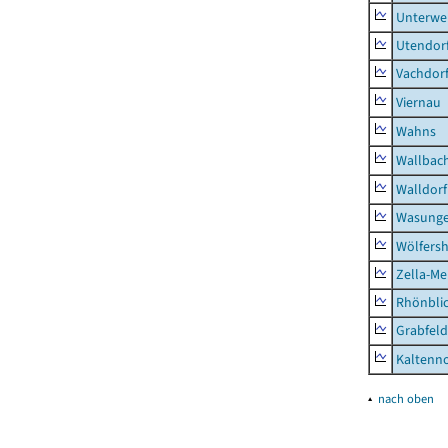
Unterwe
Utendor
Vachdor
Viernau
Wahns
Wallbac
Walldorf
Wasunge
Wölfers
Zella-Me
Rhönbli
Grabfeld
Kaltenno
▴
nach oben