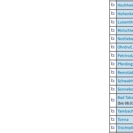
Hochhe
Hohenki
Luisenth
Molschl
Nottleb
Ohrdruf,
Petrirod
Pferding
Remstäd
Schwab
Sonneb
Bad Taba
(bis 08.
Tambach-
Tonna
Tröchtel