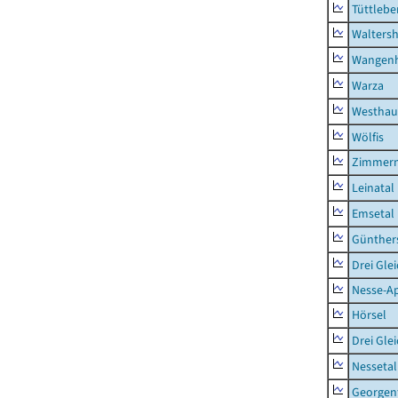
Tüttlebe
Waltersh
Wangen
Warza
Westhau
Wölfis
Zimmern
Leinatal
Emsetal
Günther
Drei Gle
Nesse-Ap
Hörsel
Drei Gle
Nessetal
Georgen