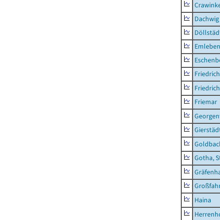
Crawink
Dachwig
Döllstäd
Emlebe
Eschenb
Friedric
Friedric
Friemar
Georgent
Gierstäd
Goldbac
Gotha, S
Gräfenh
Großfah
Haina
Herrenh