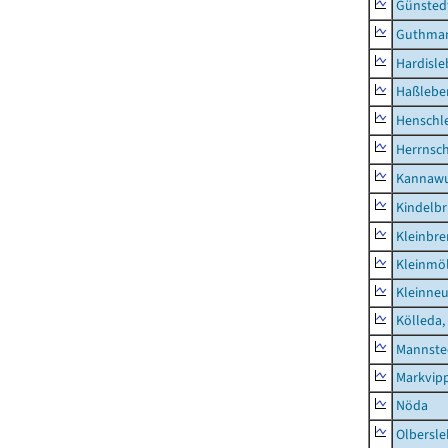
Günsted
Guthma
Hardisl
Haßlebe
Henschl
Herrnsc
Kannawu
Kindelbr
Kleinbr
Kleinmö
Kleinne
Kölleda,
Mannste
Markvip
Nöda
Olbersl