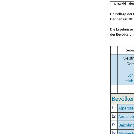
Grundlage der 
Der Zensus 2011
Die Ergebnisse
der Bevölkerung
Gebie
Kreisfr
Gem
Sch
einb
Bevölker
Alperste
Andisle
Beichlin
Bilzings