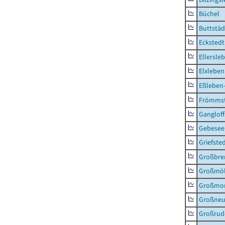
Büchel
Buttstäd
Eckstedt
Ellersle
Elxleben
Eßleben
Frömms
Ganglof
Gebesee,
Griefste
Großbr
Großmö
Großmo
Großne
Großrud