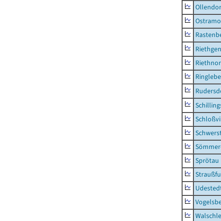
Ollendor
Ostramo
Rastenbe
Riethge
Riethno
Ringleb
Rudersd
Schillin
Schloßv
Schwers
Sömmerd
Sprötau
Straußfu
Udested
Vogelsb
Walschl