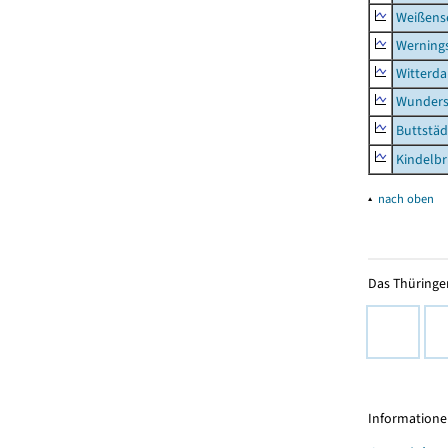
Weißense
Werning
Witterda
Wunders
Buttstäd
Kindelb
▴
nach oben
Das Thüringer
Informationen