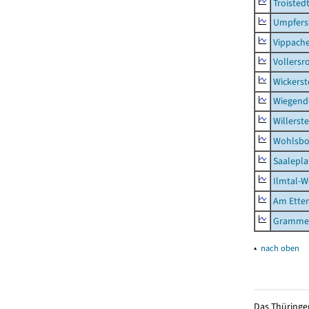
Troisted
Umpfers
Vippach
Vollersr
Wickerst
Wiegend
Willerst
Wohlsbo
Saalepla
Ilmtal-W
Am Ette
Gramme
▴
nach oben
Das Thüringer