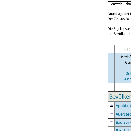
Grundlage der 
Der Zensus 2011
Die Ergebnisse
der Bevölkerung
Gebi
Kreisf
Ge
Sc
ein
Bevölker
Apolda, 
Auerste
Bad Berk
Bad Sulz