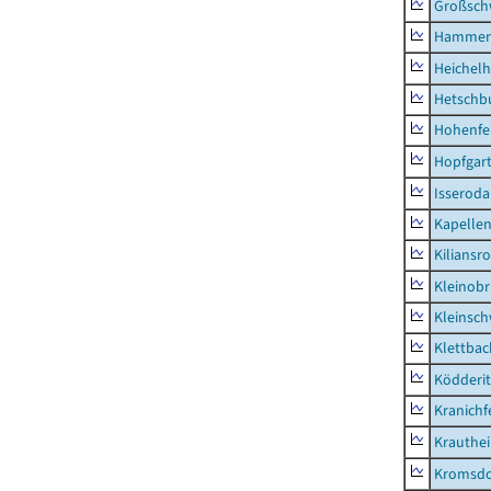
Großsc
Hammer
Heichel
Hetschb
Hohenfe
Hopfgar
Isseroda
Kapellen
Kiliansr
Kleinobr
Kleinsc
Klettbac
Ködderit
Kranichf
Krauthe
Kromsdo