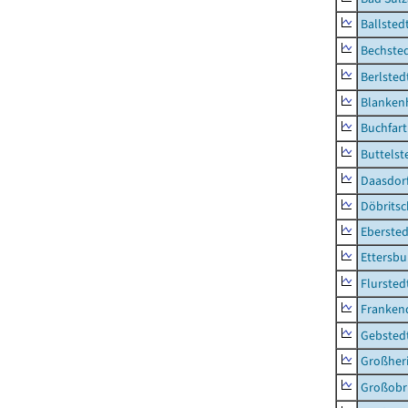
Ballsted
Bechsted
Berlsted
Blankenh
Buchfart
Buttelst
Daasdorf
Döbrits
Ebersted
Ettersbu
Flursted
Franken
Gebsted
Großher
Großobr