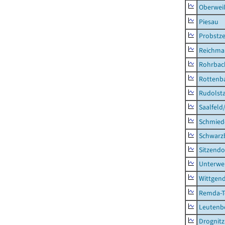
Oberweiß
Piesau
Probstze
Reichma
Rohrbac
Rottenb
Rudolsta
Saalfeld
Schmied
Schwarz
Sitzendo
Unterwe
Wittgend
Remda-Te
Leutenbe
Drognitz