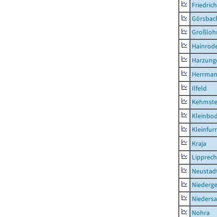
Friedric
Görsbac
Großloh
Hainrode
Harzung
Herrman
Ilfeld
Kehmste
Kleinbo
Kleinfur
Kraja
Lipprec
Neustad
Niederg
Nieders
Nohra