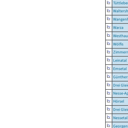
Tüttlebe
Waltersh
Wangen
Warza
Westhau
Wölfis
Zimmern
Leinatal
Emsetal
Günther
Drei Gle
Nesse-Ap
Hörsel
Drei Gle
Nessetal
Georgen