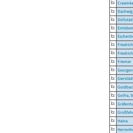
Crawink
Dachwig
Döllstäd
Emlebe
Eschenb
Friedric
Friedric
Friemar
Georgent
Gierstäd
Goldbac
Gotha, S
Gräfenh
Großfah
Haina
Herrenh