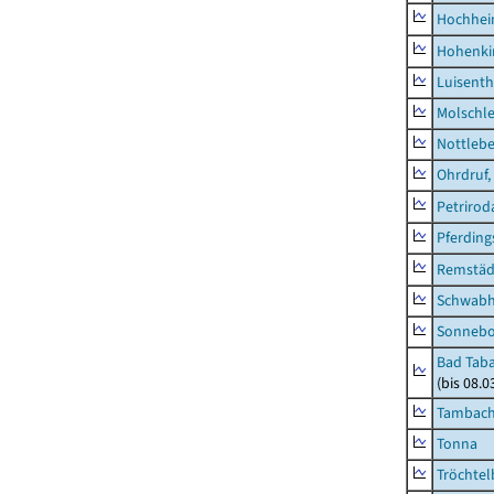
Hochhe
Hohenki
Luisenth
Molschl
Nottleb
Ohrdruf,
Petrirod
Pferding
Remstäd
Schwab
Sonneb
Bad Taba
(bis 08.
Tambach-
Tonna
Tröchtel