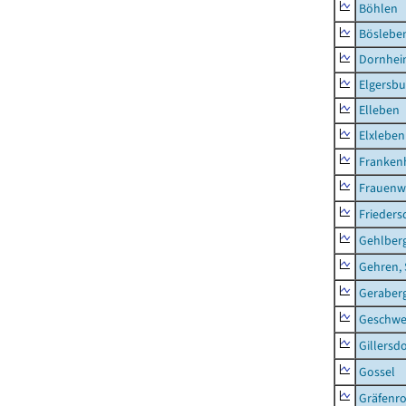
Böhlen
Böslebe
Dornhe
Elgersbu
Elleben
Elxleben
Franken
Frauenw
Frieders
Gehlber
Gehren, 
Geraber
Geschw
Gillersdo
Gossel
Gräfenr