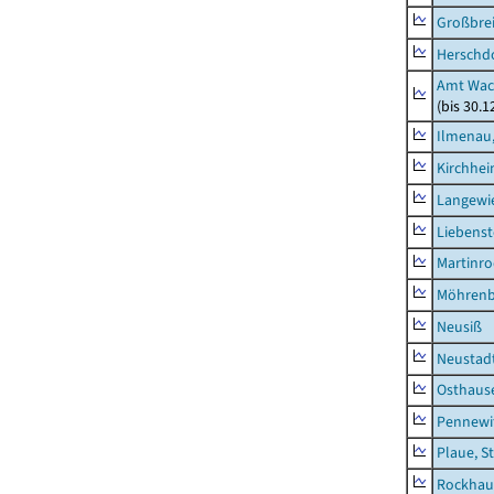
Großbrei
Herschd
Amt Wac
(bis 30.
Ilmenau,
Kirchhe
Langewie
Liebenst
Martinr
Möhren
Neusiß
Neustad
Osthaus
Pennewi
Plaue, S
Rockhau