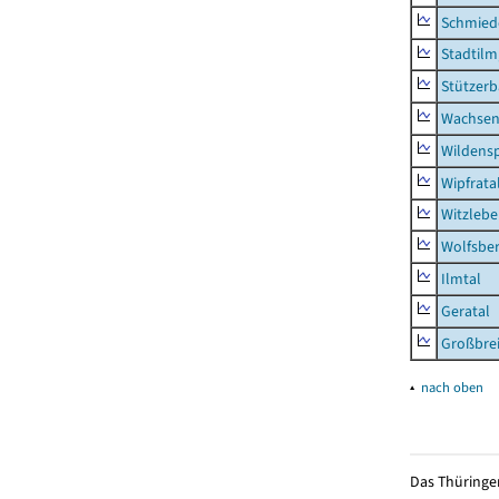
Schmied
Stadtilm
Stützer
Wachsen
Wildensp
Wipfrata
Witzleb
Wolfsbe
Ilmtal
Geratal
Großbrei
▴
nach oben
Das Thüringer