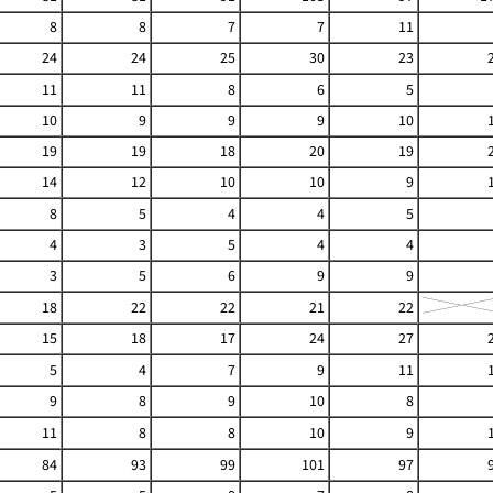
8
8
7
7
11
24
24
25
30
23
11
11
8
6
5
10
9
9
9
10
19
19
18
20
19
14
12
10
10
9
8
5
4
4
5
4
3
5
4
4
3
5
6
9
9
18
22
22
21
22
15
18
17
24
27
5
4
7
9
11
9
8
9
10
8
11
8
8
10
9
84
93
99
101
97