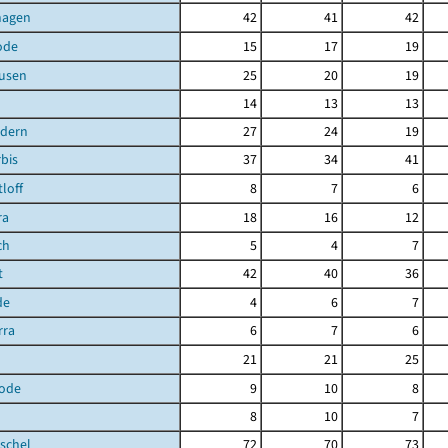
hagen
42
41
42
ode
15
17
19
ausen
25
20
19
14
13
13
ndern
27
24
19
bis
37
34
41
loff
8
7
6
ra
18
16
12
ch
5
4
7
t
42
40
36
de
4
6
7
rra
6
7
6
21
21
25
ode
9
10
8
8
10
7
schel
72
70
73