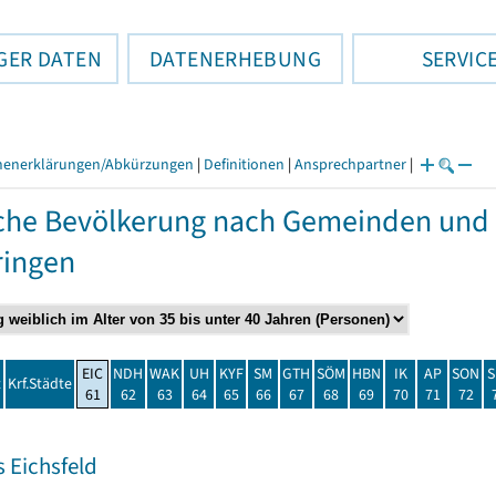
GER DATEN
DATENERHEBUNG
SERVIC
henerklärungen/Abkürzungen
|
Definitionen
|
Ansprechpartner
|
che Bevölkerung nach Gemeinden und 
ringen
EIC
NDH
WAK
UH
KYF
SM
GTH
SÖM
HBN
IK
AP
SON
S
t
Krf.Städte
61
62
63
64
65
66
67
68
69
70
71
72
 Eichsfeld