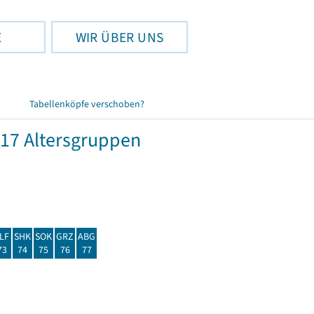
E
WIR ÜBER UNS
Tabellenköpfe verschoben?
17 Altersgruppen
LF
SHK
SOK
GRZ
ABG
73
74
75
76
77