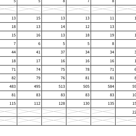
5
5
8
7
8
13
15
13
13
11
18
13
14
12
13
15
16
13
18
19
7
6
5
5
8
44
41
37
34
34
18
17
16
16
16
71
74
75
78
71
82
79
76
81
81
483
495
513
505
584
5
81
83
83
83
83
1
115
112
128
130
135
1
2