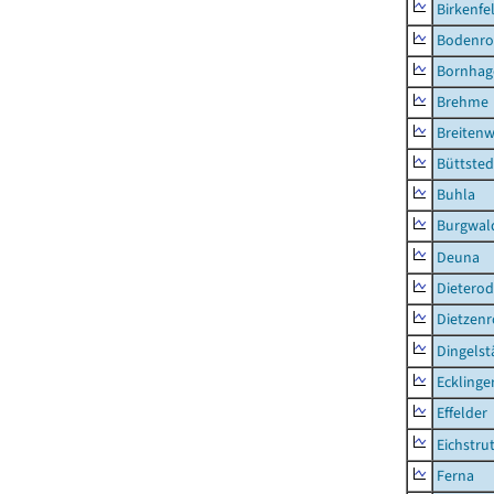
Birkenfe
Bodenro
Bornhag
Brehme
Breitenw
Büttsted
Buhla
Burgwal
Deuna
Dietero
Dietzen
Dingelst
Ecklinge
Effelder
Eichstru
Ferna