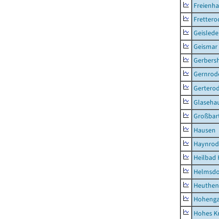
Freienh
Frettero
Geisled
Geismar
Gerbers
Gernrod
Gertero
Glaseha
Großbart
Hausen
Haynrod
Heilbad 
Helmsdo
Heuthen
Hoheng
Hohes K