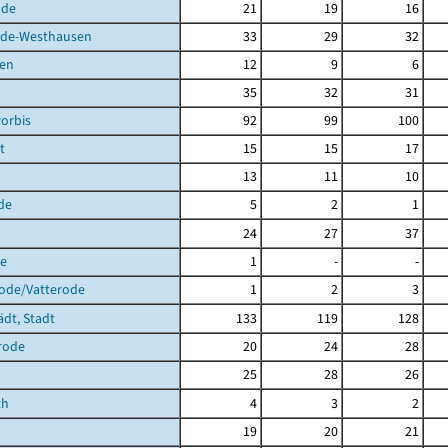
lde
21
19
16
de-Westhausen
33
29
32
en
12
9
6
35
32
31
orbis
92
99
100
t
15
15
17
13
11
10
de
5
2
1
24
27
37
de
1
-
-
rode/Vatterode
1
2
3
ädt, Stadt
133
119
128
rode
20
24
28
25
28
26
th
4
3
2
19
20
21