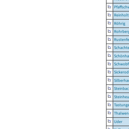
Pfaffsc
Reinhol
Röhrig
Rohrber
Rustenf
Schacht
Schönha
Schwobf
Sickerod
Silberha
Steinba
Steinhe
Tastung
Thalwen
Uder