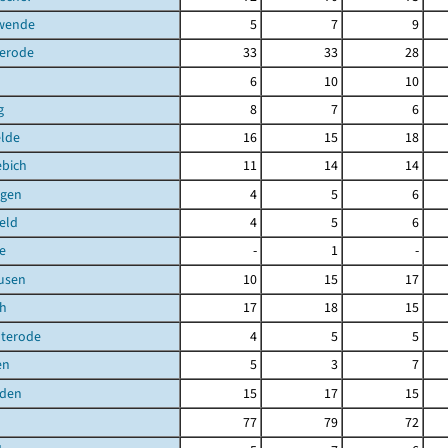
hwende
5
7
9
terode
33
33
28
6
10
10
g
8
7
6
elde
16
15
18
ebich
11
14
14
gen
4
5
6
eld
4
5
6
e
-
1
-
usen
10
15
17
ch
17
18
15
uterode
4
5
5
en
5
3
7
den
15
17
15
77
79
72