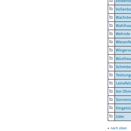
Volkero
Vollenb
Wachste
Wahlhau
Wehnde
Wiesenfe
Wingero
Wüstheu
Schimbe
Teistung
Leinefel
Am Ohm
Sonnens
Dingelst
Uder
▴
nach oben