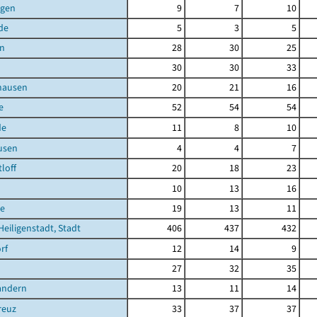
agen
9
7
10
de
5
3
5
en
28
30
25
30
30
33
hausen
20
21
16
e
52
54
54
de
11
8
10
usen
4
4
7
loff
20
18
23
10
13
16
e
19
13
11
Heiligenstadt, Stadt
406
437
432
rf
12
14
9
27
32
35
andern
13
11
14
reuz
33
37
37