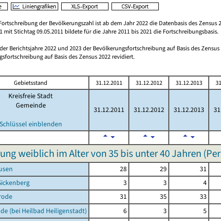
Fortschreibung der Bevölkerungszahl ist ab dem Jahr 2022 die Datenbasis des Zensus 2
 mit Stichtag 09.05.2011 bildete für die Jahre 2011 bis 2021 die Fortschreibungsbasis.
 der Berichtsjahre 2022 und 2023 der Bevölkerungsfortschreibung auf Basis des Zensu
sfortschreibung auf Basis des Zensus 2022 revidiert.
Gebietsstand
31.12.2011
31.12.2012
31.12.2013
31
Kreisfreie Stadt
Gemeinde
31.12.2011
31.12.2012
31.12.2013
31
Schlüssel einblenden
ung weiblich im Alter von 35 bis unter 40 Jahren (Pe
usen
28
29
31
Sickenberg
3
3
4
rode
31
35
33
de (bei Heilbad Heiligenstadt)
6
3
5