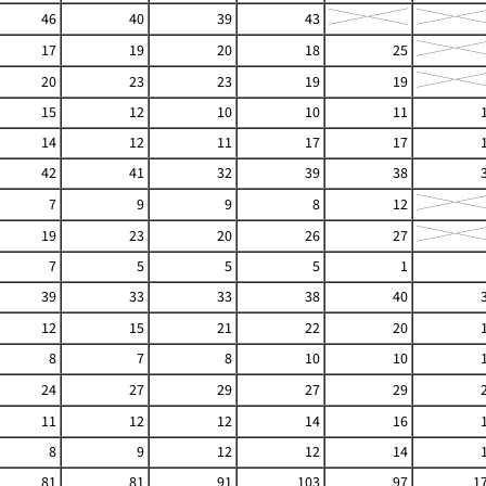
46
40
39
43
17
19
20
18
25
20
23
23
19
19
15
12
10
10
11
14
12
11
17
17
42
41
32
39
38
7
9
9
8
12
19
23
20
26
27
7
5
5
5
1
39
33
33
38
40
12
15
21
22
20
8
7
8
10
10
24
27
29
27
29
11
12
12
14
16
8
9
12
12
14
81
81
91
103
97
1