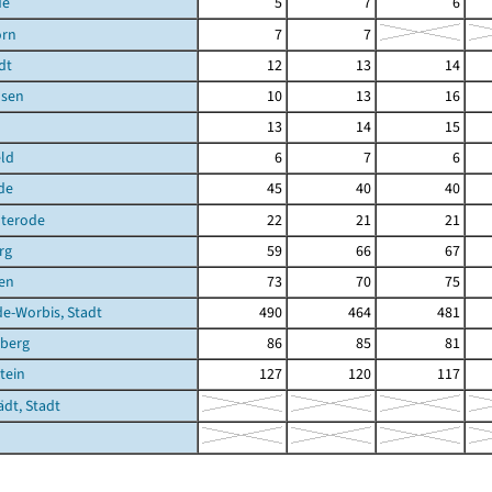
de
5
7
6
orn
7
7
dt
12
13
14
sen
10
13
16
13
14
15
ld
6
7
6
de
45
40
40
terode
22
21
21
rg
59
66
67
en
73
70
75
de-Worbis, Stadt
490
464
481
berg
86
85
81
tein
127
120
117
ädt, Stadt