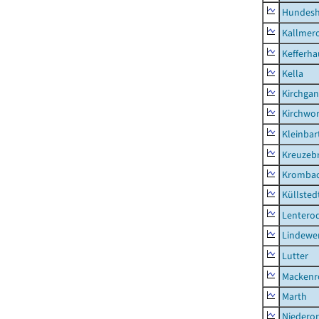
Hundes
Kallmer
Kefferh
Kella
Kirchga
Kirchwor
Kleinbart
Kreuzeb
Kromba
Küllsted
Lentero
Lindewe
Lutter
Mackenr
Marth
Niederor