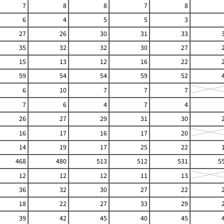
7
8
8
7
8
6
4
5
5
3
27
26
30
31
33
35
32
32
30
27
15
13
12
16
22
59
54
54
59
52
6
10
7
7
7
7
6
4
7
4
26
27
29
31
30
16
17
16
17
20
14
19
17
25
22
468
480
513
512
531
5
12
12
12
11
13
36
32
30
27
22
18
22
27
33
29
39
42
45
40
45