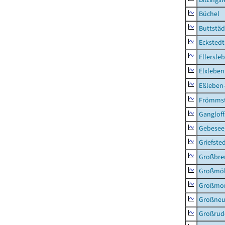
Büchel
Buttstäd
Eckstedt
Ellersle
Elxleben
Eßleben
Frömms
Ganglof
Gebesee,
Griefste
Großbr
Großmö
Großmo
Großne
Großrud