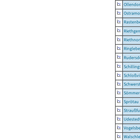
Ollendor
Ostramo
Rastenbe
Riethge
Riethno
Ringleb
Rudersd
Schillin
Schloßv
Schwers
Sömmerd
Sprötau
Straußfu
Udested
Vogelsb
Walschl