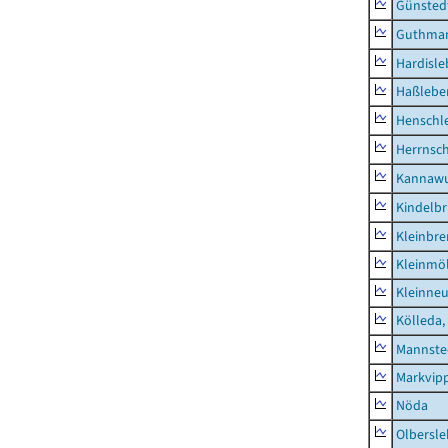
Günsted
Guthma
Hardisl
Haßlebe
Henschl
Herrnsc
Kannawu
Kindelbr
Kleinbr
Kleinmö
Kleinne
Kölleda,
Mannste
Markvip
Nöda
Olbersl