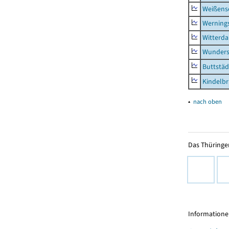
Weißense
Werning
Witterda
Wunders
Buttstäd
Kindelb
▴
nach oben
Das Thüringer
Informationen