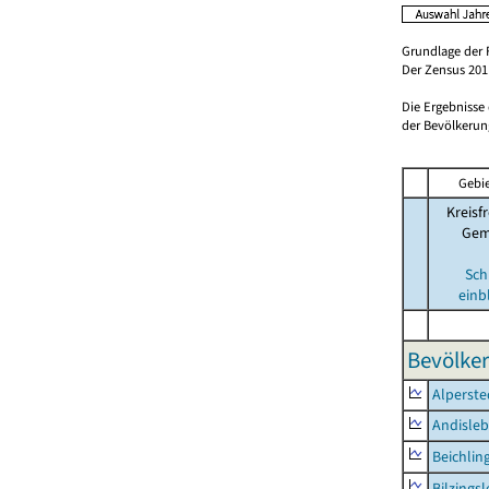
Grundlage der 
Der Zensus 2011
Die Ergebnisse
der Bevölkerung
Gebie
Kreisfr
Gem
Sch
einb
Bevölker
Alperste
Andisle
Beichlin
Bilzings