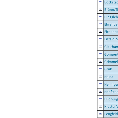
Bocksta
Brünn/T
Dingsle
Ehrenbe
Eichenb
Eisfeld, 
Gleicha
Gompert
Grimmel
Grub
Haina
Hellinge
Henfstä
Hildburg
Kloster 
Lengfeld