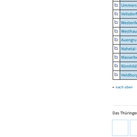
Ummerst
Veilsdorf
Westenf
Westhau
Auengr
Nahetal
Masserb
Römhild,
Heldburg
▴
nach oben
Das Thüringer