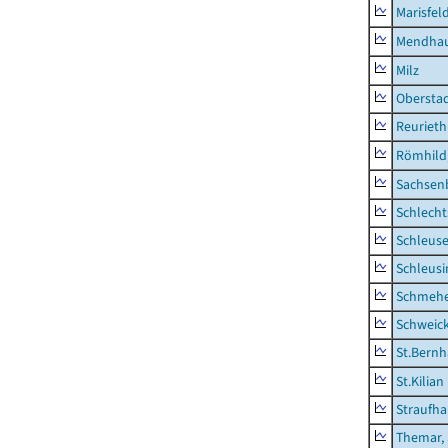
Marisfel
Mendha
Milz
Obersta
Reurieth
Römhild,
Sachsen
Schlecht
Schleus
Schleusi
Schmeh
Schweic
St.Bernh
St.Kilian
Straufha
Themar, 