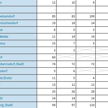
en
12
10
9
-
-
-
etzendorf
85
83
109
olschendorf
19
18
14
se
6
5
3
 Weida
11
14
14
reuz
15
7
5
3
2
rf
60
bernsdorf, Stadt
74
72
72
sdorf
5
6
e/Elster
11
5
4
f
13
12
12
25
26
28
dt
14
14
14
rg, Stadt
94
97
110