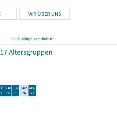
E
WIR ÜBER UNS
Tabellenköpfe verschoben?
17 Altersgruppen
LF
SHK
SOK
GRZ
ABG
73
74
75
76
77