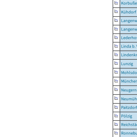
Korbuß
Kühdorf
Langenw
Langenw
Lederho
Linda b.
Lindenk
Lunzig
Mohlsdo
München
Neugern
Neumühl
Paitzdor
Pölzig
Reichstä
Ronnebu