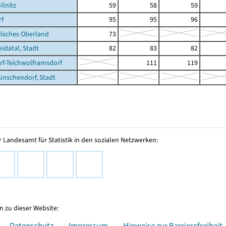
llnitz
59
58
59
rf
95
95
96
isches Oberland
73
datal, Stadt
82
83
82
f-Teichwolframsdorf
111
119
nschendorf, Stadt
 Landesamt für Statistik in den sozialen Netzwerken:
 zu dieser Website:
Datenschutz
Impressum
Hinweise zur Barrierefreiheit