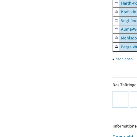
Harth-Pö
Kraftsdo
Vogtländ
Auma-Wei
Mohlsdor
Berga-Wü
▴
nach oben
Das Thüringer
Informationen
Copyright