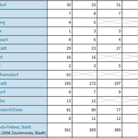
dorf
30
33
31
7
8
7
erg
4
5
a
1
3
3
bach
4
6
4
tädt
29
23
27
rf
16
16
z
2
3
5
lframsdorf
62
tadt
165
172
197
orf
9
7
9
ube
13
12
ndorf/Elster
81
80
77
8
11
12
da-Triebes, Stadt
361
369
380
01.2006 Zeulenroda, Stadt)