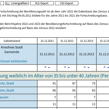
Fortschreibung der Bevölkerungszahl ist ab dem Jahr 2022 die Datenbasis des Zensus 2
 mit Stichtag 09.05.2011 bildete für die Jahre 2011 bis 2021 die Fortschreibungsbasis.
 der Berichtsjahre 2022 und 2023 der Bevölkerungsfortschreibung auf Basis des Zensu
sfortschreibung auf Basis des Zensus 2022 revidiert.
Gebietsstand
31.12.2011
31.12.2012
31.12.2013
31.12.2
Kreisfreie Stadt
Gemeinde
31.12.2011
31.12.2012
31.12.2013
31.12.
hlüssel einblenden
ung weiblich im Alter von 35 bis unter 40 Jahren (Pe
ritz, Stadt
91
87
75
ster, Stadt
96
95
83
ausen
7
7
7
11
11
11