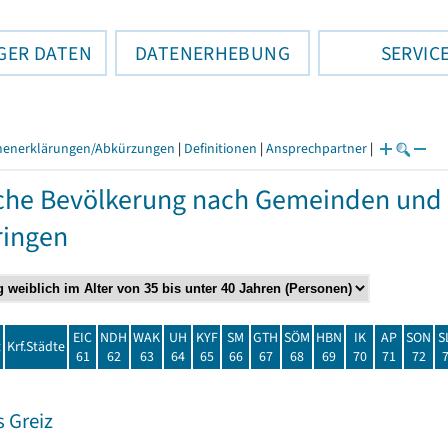
GER DATEN
DATENERHEBUNG
SERVIC
henerklärungen/Abkürzungen
|
Definitionen
|
Ansprechpartner
|
che Bevölkerung nach Gemeinden und 
ringen
EIC
NDH
WAK
UH
KYF
SM
GTH
SÖM
HBN
IK
AP
SON
S
t
Krf.Städte
61
62
63
64
65
66
67
68
69
70
71
72
 Greiz