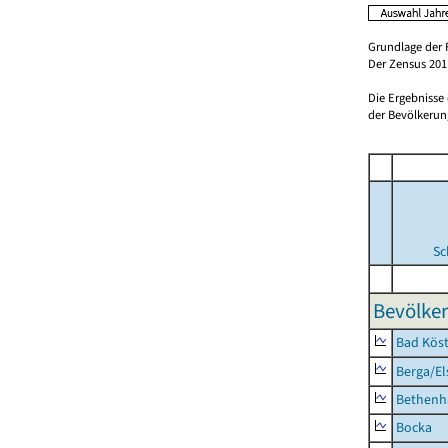
Grundlage der 
Der Zensus 2011
Die Ergebnisse
der Bevölkerung
Sc
Bevölker
Bad Köst
Berga/El
Bethenh
Bocka