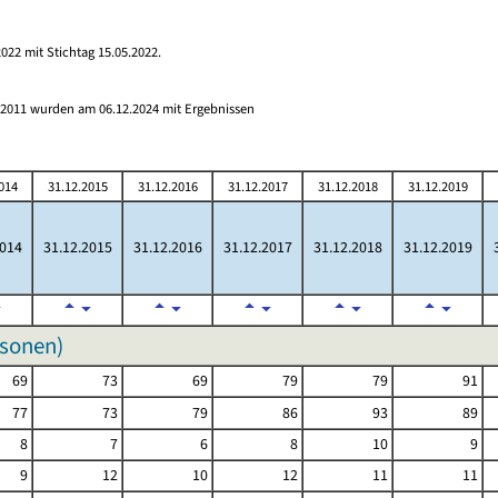
022 mit Stichtag 15.05.2022.
s 2011 wurden am 06.12.2024 mit Ergebnissen
014
31.12.2015
31.12.2016
31.12.2017
31.12.2018
31.12.2019
2014
31.12.2015
31.12.2016
31.12.2017
31.12.2018
31.12.2019
rsonen)
69
73
69
79
79
91
77
73
79
86
93
89
8
7
6
8
10
9
9
12
10
12
11
11