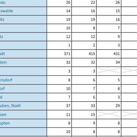
nau
26
22
26
hswalde
14
16
15
itz
19
19
16
10
8
7
tz
12
12
9
1
2
3
adt
371
415
431
tein
32
32
34
3
3
nsdorf
8
6
5
orf
10
7
8
ld
7
6
3
uben, Stadt
37
33
29
sen
11
15
upten
8
9
8
10
8
8