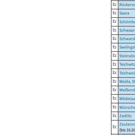
Rückers
Saara
Schömb
Schwaar
Schwarz
Seelings
Steinsdo
Teichwit
Teichwo
Weida, S
Weißend
Wildeta
Wünsche
Zedlitz
Zeulenro
(bis 31.