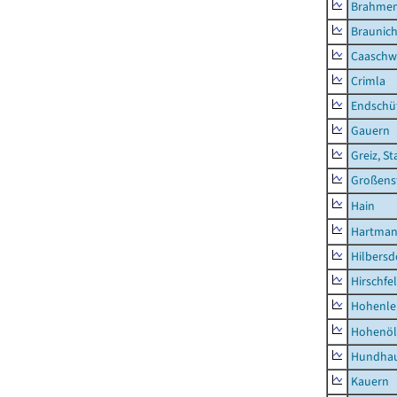
Brahme
Braunic
Caaschw
Crimla
Endschü
Gauern
Greiz, St
Großens
Hain
Hartman
Hilbersd
Hirschfe
Hohenle
Hohenöl
Hundha
Kauern