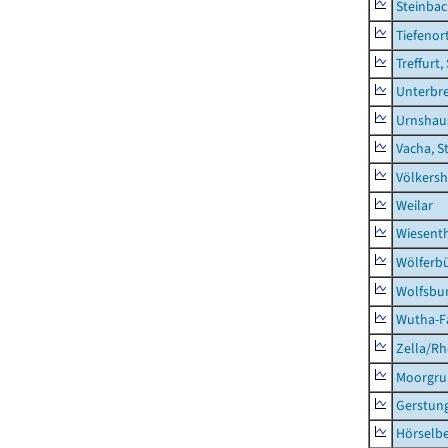
Steinba
Tiefenor
Treffurt,
Unterbr
Urnshau
Vacha, S
Völkers
Weilar
Wiesent
Wölferbü
Wolfsbu
Wutha-F
Zella/R
Moorgr
Gerstun
Hörselbe