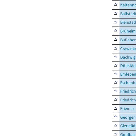
Kaltenno
Ballstäd
Bienstäd
Brüheim
Buflebe
Crawink
Dachwig
Döllstäd
Emlebe
Eschenb
Friedric
Friedric
Friemar
Georgent
Gierstäd
Goldbac