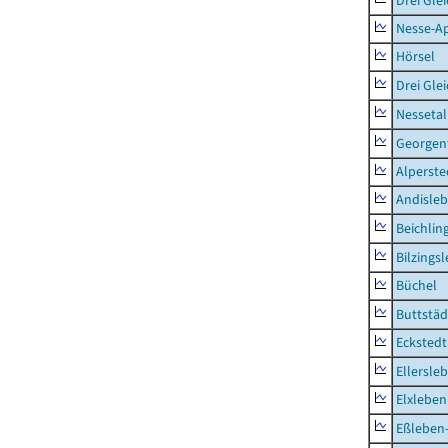
Drei Gle
Nesse-Ap
Hörsel
Drei Gle
Nessetal
Georgen
Alperste
Andisle
Beichlin
Bilzings
Büchel
Buttstäd
Eckstedt
Ellersle
Elxleben
Eßleben