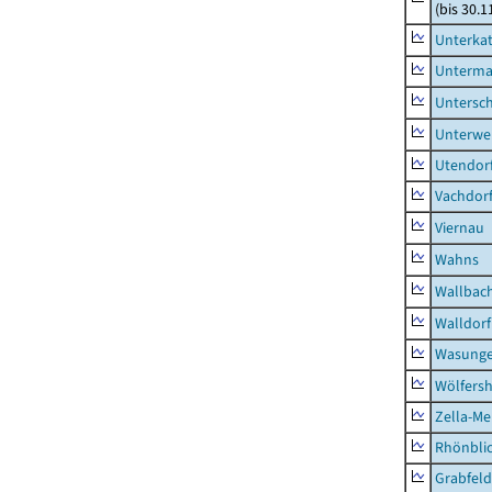
(bis 30.1
Unterka
Unterma
Untersc
Unterwe
Utendor
Vachdor
Viernau
Wahns
Wallbac
Walldorf
Wasunge
Wölfers
Zella-Me
Rhönbli
Grabfeld