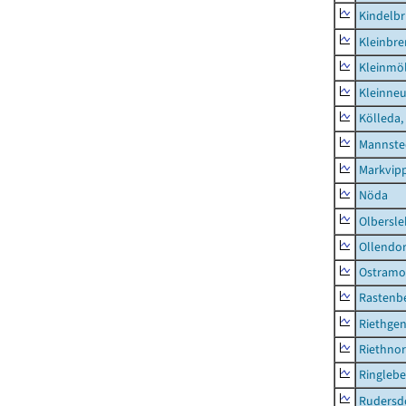
Kindelbr
Kleinbr
Kleinmö
Kleinne
Kölleda,
Mannste
Markvip
Nöda
Olbersl
Ollendor
Ostramo
Rastenbe
Riethge
Riethno
Ringleb
Rudersd