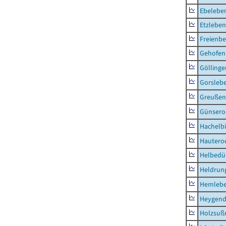
Ebeleben
Etzleben
Freienbe
Gehofen
Göllinge
Gorsleb
Greußen,
Günsero
Hachelb
Hautero
Helbedü
Heldrung
Hemleb
Heygend
Holzsuß