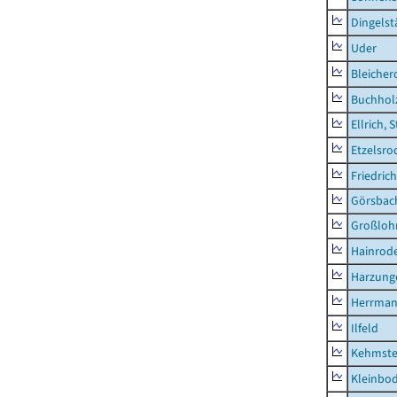
Dingelst
Uder
Bleicher
Buchhol
Ellrich, 
Etzelsro
Friedric
Görsbac
Großloh
Hainrode
Harzung
Herrman
Ilfeld
Kehmste
Kleinbo