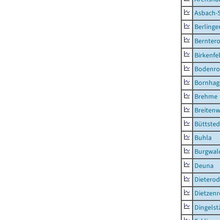
Asbach-
Berlinge
Berntero
Birkenfe
Bodenro
Bornhag
Brehme
Breitenw
Büttsted
Buhla
Burgwal
Deuna
Dietero
Dietzen
Dingelst