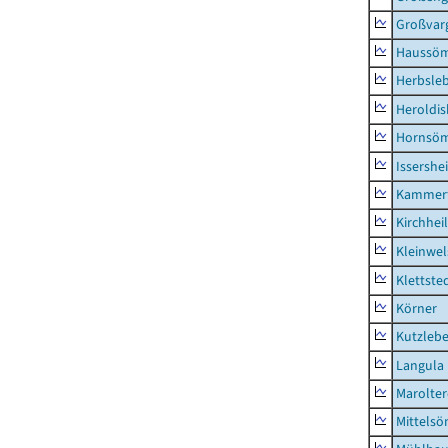
Großvar
Haussö
Herbsle
Heroldi
Hornsö
Issershe
Kammerf
Kirchhei
Kleinwe
Klettste
Körner
Kutzleb
Langula
Marolte
Mittels