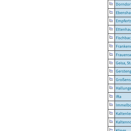
Dorndor
Ebensha
Empfert
Ettenhau
Fischba
Franken
Frauens
Geisa, S
Gersten
Großens
Hallung
Ifta
Immelb
Kaltenle
Kaltenno
Klings