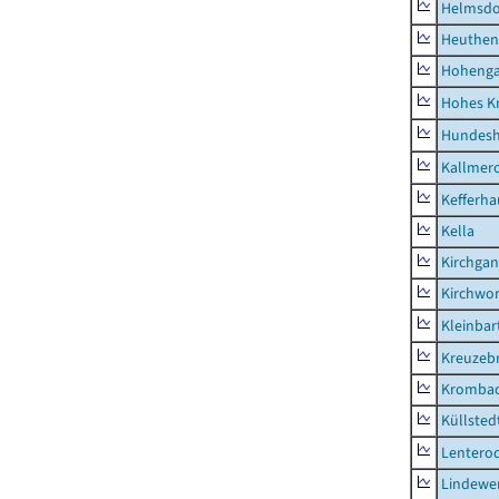
Helmsdo
Heuthen
Hoheng
Hohes K
Hundes
Kallmer
Kefferh
Kella
Kirchga
Kirchwor
Kleinbart
Kreuzeb
Kromba
Küllsted
Lentero
Lindewe