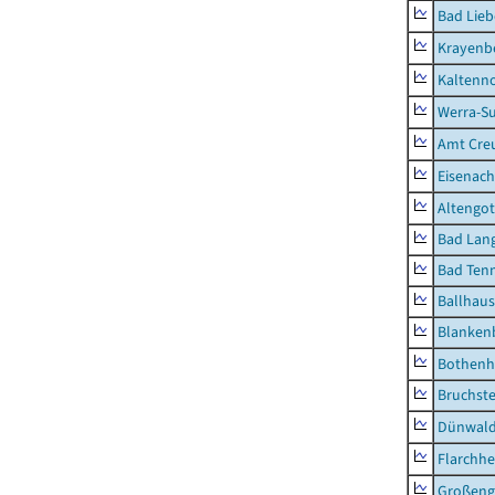
Bad Lieb
Krayenb
Kaltenno
Werra-Su
Amt Creu
Eisenach
Altengot
Bad Lang
Bad Tenn
Ballhau
Blanken
Bothenh
Bruchst
Dünwal
Flarchh
Großeng