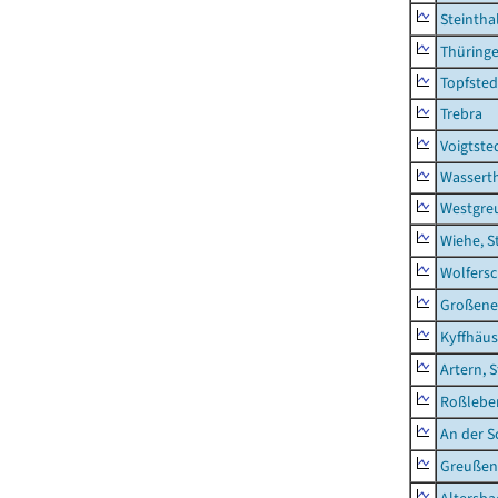
Steintha
Thüring
Topfsted
Trebra
Voigtste
Wassert
Westgre
Wiehe, S
Wolfers
Großeneh
Kyffhäus
Artern, 
Roßleben
An der S
Greußen,