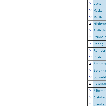
Lutter
Mackenr
Marth
Niederor
Pfaffsc
Reinhol
Röhrig
Rohrber
Rustenf
Schacht
Schönha
Schwobf
Sickerod
Silberha
Steinba
Steinhe