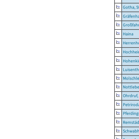
Gotha, S
Gräfenh
Großfah
Haina
Herrenh
Hochhe
Hohenki
Luisenth
Molschl
Nottleb
Ohrdruf,
Petrirod
Pferding
Remstäd
Schwab