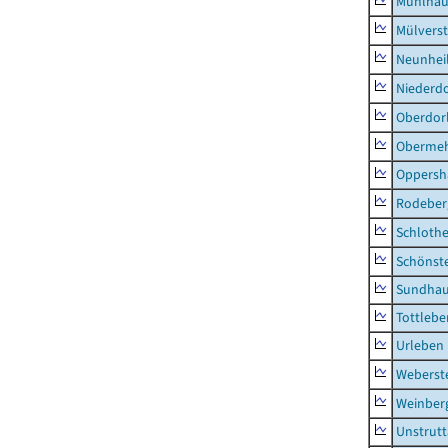
Mühlhau
Mülvers
Neunhei
Niederdo
Oberdor
Obermeh
Oppersh
Rodeber
Schlothe
Schönst
Sundha
Tottlebe
Urleben
Weberst
Weinber
Unstrutt