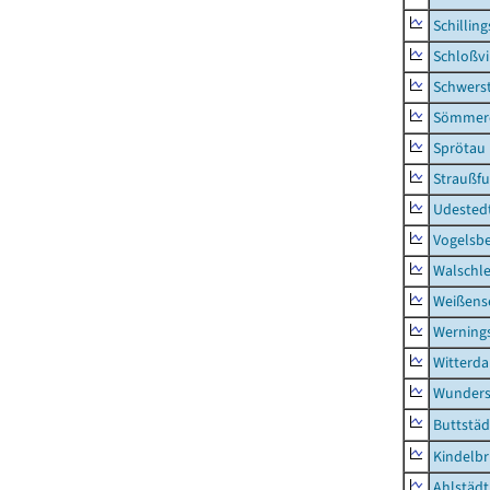
Schillin
Schloßv
Schwers
Sömmerd
Sprötau
Straußfu
Udested
Vogelsb
Walschl
Weißense
Werning
Witterda
Wunders
Buttstäd
Kindelb
Ahlstädt