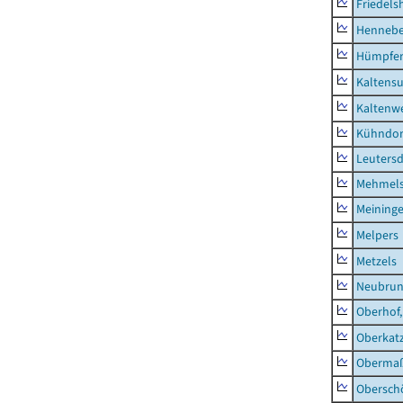
Friedels
Hennebe
Hümpfer
Kaltens
Kaltenw
Kühndor
Leutersd
Mehmel
Meininge
Melpers
Metzels
Neubru
Oberhof,
Oberkat
Obermaß
Obersch