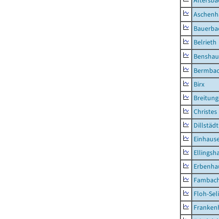
Altersba
Aschenh
Bauerba
Belrieth
Benshau
Bermba
Birx
Breitun
Christes
Dillstädt
Einhaus
Ellingsh
Erbenha
Fambac
Floh-Sel
Franken