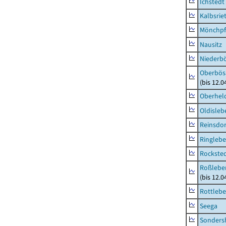
Ichstedt
Kalbsrie
Mönchpfi
Nausitz
Niederb
Oberbös
(bis 12.
Oberhel
Oldisleb
Reinsdor
Ringleb
Rockste
Roßleben
(bis 12.
Rottleb
Seega
Sonders