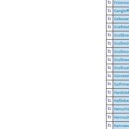
Frömms
Ganglof
Gebesee,
Griefste
Großbr
Großmö
Großmo
Großne
Großrud
Günsted
Guthma
Hardisl
Haßlebe
Henschl
Herrnsc
Kannawu