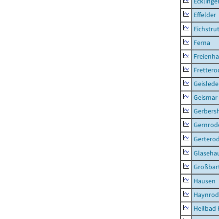
Ecklinge
Effelder
Eichstru
Ferna
Freienh
Frettero
Geisled
Geismar
Gerbers
Gernrod
Gertero
Glaseha
Großbart
Hausen
Haynrod
Heilbad 