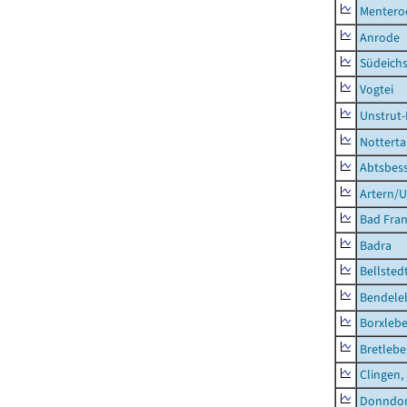
Mentero
Anrode
Südeichs
Vogtei
Unstrut-
Notterta
Abtsbes
Artern/U
Bad Fran
Badra
Bellsted
Bendele
Borxleb
Bretleb
Clingen,
Donndor