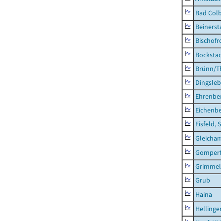
Bad Colb
Beinerst
Bischofr
Bocksta
Brünn/T
Dingsle
Ehrenbe
Eichenb
Eisfeld, 
Gleicha
Gompert
Grimmel
Grub
Haina
Hellinge