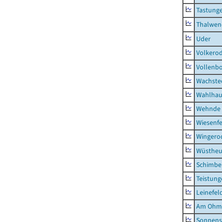
Tastung
Thalwen
Uder
Volkero
Vollenb
Wachste
Wahlhau
Wehnde
Wiesenfe
Wingero
Wüstheu
Schimbe
Teistung
Leinefel
Am Ohm
Sonnens