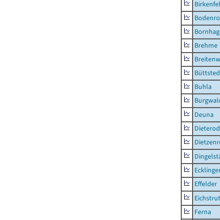
Birkenfe
Bodenro
Bornhag
Brehme
Breitenw
Büttsted
Buhla
Burgwal
Deuna
Dietero
Dietzen
Dingelst
Ecklinge
Effelder
Eichstru
Ferna