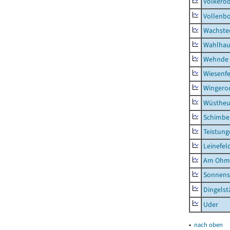
Volkero
Vollenb
Wachste
Wahlhau
Wehnde
Wiesenfe
Wingero
Wüstheu
Schimbe
Teistung
Leinefel
Am Ohm
Sonnens
Dingelst
Uder
▴
nach oben