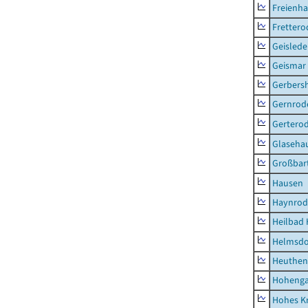
Freienh
Frettero
Geisled
Geismar
Gerbers
Gernrod
Gertero
Glaseha
Großbart
Hausen
Haynrod
Heilbad 
Helmsdo
Heuthen
Hoheng
Hohes K