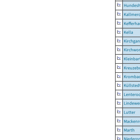
Hundes
Kallmer
Kefferh
Kella
Kirchga
Kirchwor
Kleinbart
Kreuzeb
Kromba
Küllsted
Lentero
Lindewe
Lutter
Mackenr
Marth
Niederor