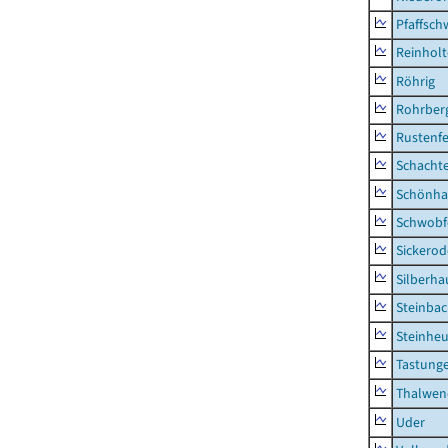
Pfaffsc
Reinhol
Röhrig
Rohrber
Rustenf
Schacht
Schönha
Schwobf
Sickerod
Silberha
Steinba
Steinhe
Tastung
Thalwen
Uder