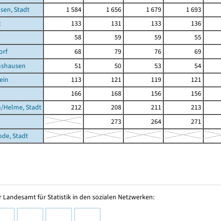
sen, Stadt
1 584
1 656
1 679
1 693
t
133
131
133
136
58
59
59
55
orf
68
79
76
69
shausen
51
50
53
54
ein
113
121
119
121
166
168
156
156
/Helme, Stadt
212
208
211
213
273
264
271
ode, Stadt
 Landesamt für Statistik in den sozialen Netzwerken: