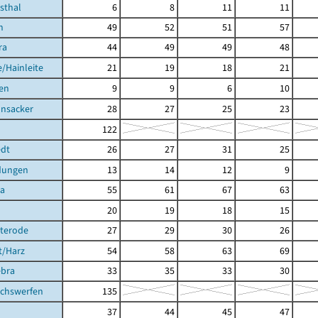
hsthal
6
8
11
11
h
49
52
51
57
ra
44
49
49
48
/Hainleite
21
19
18
21
en
9
9
6
10
nsacker
28
27
25
23
122
dt
26
27
31
25
dungen
13
14
12
9
ra
55
61
67
63
20
19
18
15
hterode
27
29
30
26
t/Harz
54
58
63
69
ebra
33
35
33
30
achswerfen
135
37
44
45
47