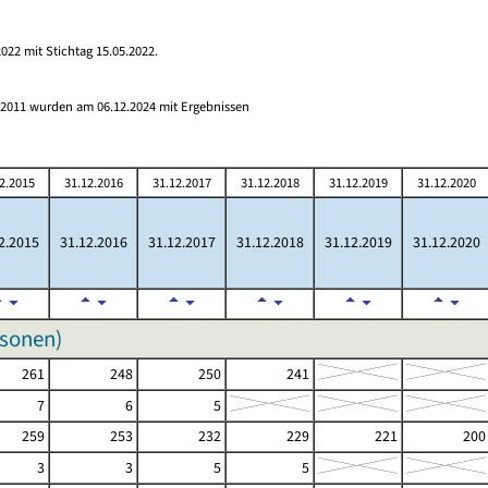
022 mit Stichtag 15.05.2022.
s 2011 wurden am 06.12.2024 mit Ergebnissen
2.2015
31.12.2016
31.12.2017
31.12.2018
31.12.2019
31.12.2020
2.2015
31.12.2016
31.12.2017
31.12.2018
31.12.2019
31.12.2020
rsonen)
261
248
250
241
7
6
5
259
253
232
229
221
200
3
3
5
5