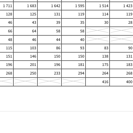
1 711
1 683
1 642
1 595
1 514
1 423
128
125
131
119
114
119
46
43
39
35
30
28
66
64
58
58
48
46
44
40
115
103
86
93
83
90
151
146
150
150
138
131
196
201
196
181
175
183
268
250
233
294
264
268
416
400