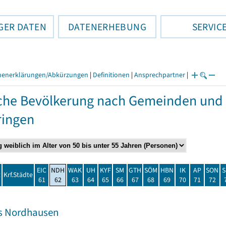
GER DATEN
DATENERHEBUNG
SERVIC
henerklärungen/Abkürzungen
|
Definitionen
|
Ansprechpartner
|
che Bevölkerung nach Gemeinden und 
ringen
EIC
NDH
WAK
UH
KYF
SM
GTH
SÖM
HBN
IK
AP
SON
S
t
Krf.Städte
61
62
63
64
65
66
67
68
69
70
71
72
s Nordhausen