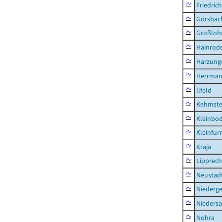
Friedric
Görsbac
Großloh
Hainrode
Harzung
Herrman
Ilfeld
Kehmste
Kleinbo
Kleinfur
Kraja
Lipprec
Neustad
Niederg
Nieders
Nohra