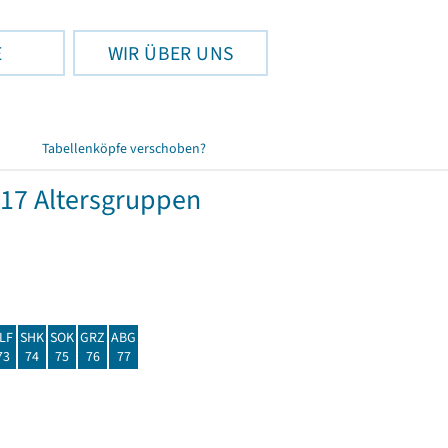
E
WIR ÜBER UNS
Tabellenköpfe verschoben?
17 Altersgruppen
LF
SHK
SOK
GRZ
ABG
73
74
75
76
77