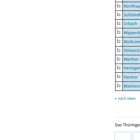
Nordhau
Sollsted
Urbach
Wipperd
Wolkram
Hohenst
Werther
Heringen
Harztor
Bleicher
▴
nach oben
Das Thüringer