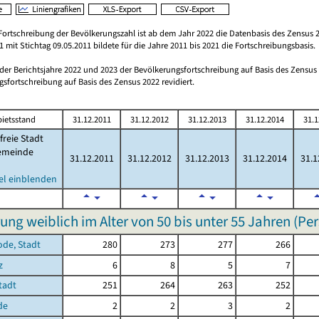
Fortschreibung der Bevölkerungszahl ist ab dem Jahr 2022 die Datenbasis des Zensus 2
 mit Stichtag 09.05.2011 bildete für die Jahre 2011 bis 2021 die Fortschreibungsbasis.
 der Berichtsjahre 2022 und 2023 der Bevölkerungsfortschreibung auf Basis des Zensu
sfortschreibung auf Basis des Zensus 2022 revidiert.
ietsstand
31.12.2011
31.12.2012
31.12.2013
31.12.2014
31.1
freie Stadt
emeinde
31.12.2011
31.12.2012
31.12.2013
31.12.2014
31.1
el einblenden
ung weiblich im Alter von 50 bis unter 55 Jahren (Pe
ode, Stadt
280
273
277
266
z
6
8
5
7
Stadt
251
264
263
252
de
2
2
3
2