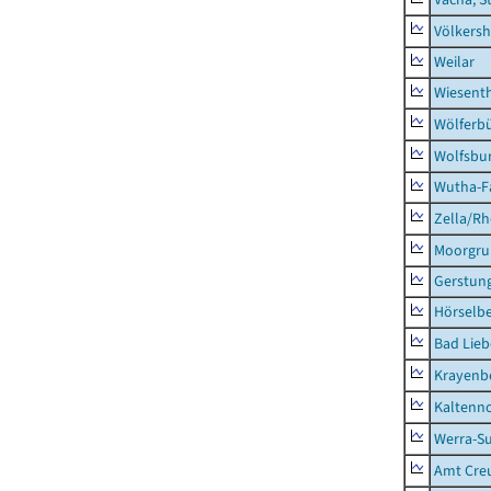
Völkers
Weilar
Wiesent
Wölferbü
Wolfsbu
Wutha-F
Zella/R
Moorgr
Gerstun
Hörselbe
Bad Lieb
Krayenb
Kaltenno
Werra-Su
Amt Creu