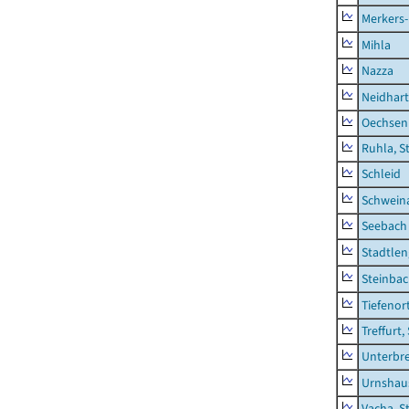
Merkers-
Mihla
Nazza
Neidhar
Oechsen
Ruhla, S
Schleid
Schwein
Seebach
Stadtlen
Steinba
Tiefenor
Treffurt,
Unterbr
Urnshau
Vacha, S