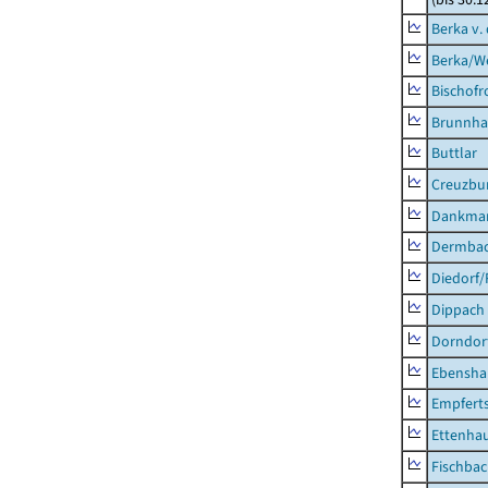
Berka v. 
Berka/We
Bischofr
Brunnha
Buttlar
Creuzbur
Dankma
Dermba
Diedorf
Dippach
Dorndor
Ebensha
Empfert
Ettenhau
Fischba