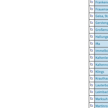
Franken
Frauens
Geisa, S
Gersten
Großens
Hallung
Ifta
Immelb
Kaltenle
Kaltenno
Klings
Krautha
Lauterb
Leimbac
Marksuh
Martinr