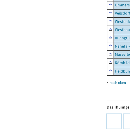
Ummerst
Veilsdorf
Westenf
Westhau
Auengr
Nahetal
Masserb
Römhild,
Heldburg
▴
nach oben
Das Thüringer