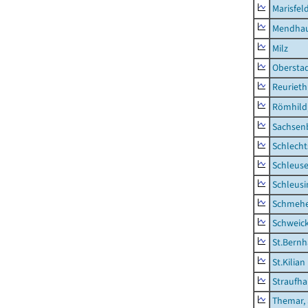
Marisfel
Mendha
Milz
Obersta
Reurieth
Römhild,
Sachsen
Schlecht
Schleus
Schleusi
Schmeh
Schweic
St.Bernh
St.Kilian
Straufha
Themar, 