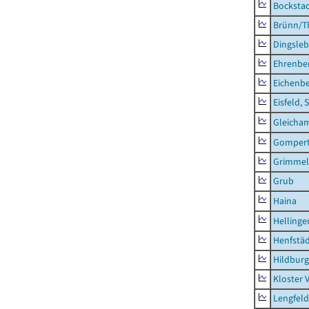
Bocksta
Brünn/T
Dingsle
Ehrenbe
Eichenb
Eisfeld, 
Gleicha
Gompert
Grimmel
Grub
Haina
Hellinge
Henfstä
Hildburg
Kloster 
Lengfeld