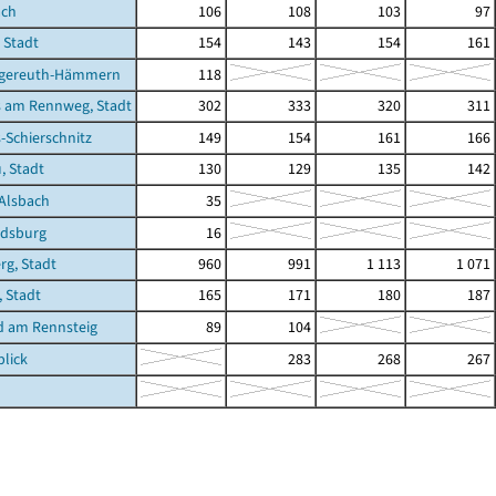
ach
106
108
103
97
 Stadt
154
143
154
161
gereuth-Hämmern
118
 am Rennweg, Stadt
302
333
320
311
Schierschnitz
149
154
161
166
, Stadt
130
129
135
142
Alsbach
35
dsburg
16
g, Stadt
960
991
1 113
1 071
, Stadt
165
171
180
187
d am Rennsteig
89
104
lick
283
268
267