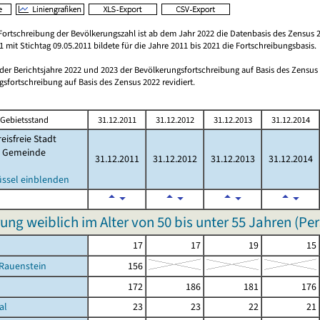
Fortschreibung der Bevölkerungszahl ist ab dem Jahr 2022 die Datenbasis des Zensus 2
 mit Stichtag 09.05.2011 bildete für die Jahre 2011 bis 2021 die Fortschreibungsbasis.
 der Berichtsjahre 2022 und 2023 der Bevölkerungsfortschreibung auf Basis des Zensu
sfortschreibung auf Basis des Zensus 2022 revidiert.
Gebietsstand
31.12.2011
31.12.2012
31.12.2013
31.12.2014
eisfreie Stadt
Gemeinde
31.12.2011
31.12.2012
31.12.2013
31.12.2014
üssel einblenden
ung weiblich im Alter von 50 bis unter 55 Jahren (Pe
17
17
19
15
-Rauenstein
156
172
186
181
176
al
23
23
22
21