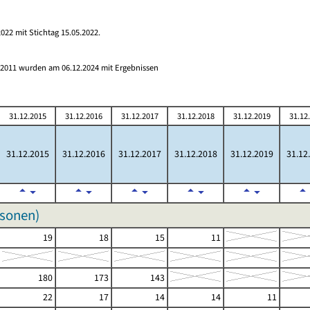
022 mit Stichtag 15.05.2022.
s 2011 wurden am 06.12.2024 mit Ergebnissen
31.12.2015
31.12.2016
31.12.2017
31.12.2018
31.12.2019
31.12
31.12.2015
31.12.2016
31.12.2017
31.12.2018
31.12.2019
31.12
rsonen)
19
18
15
11
180
173
143
22
17
14
14
11