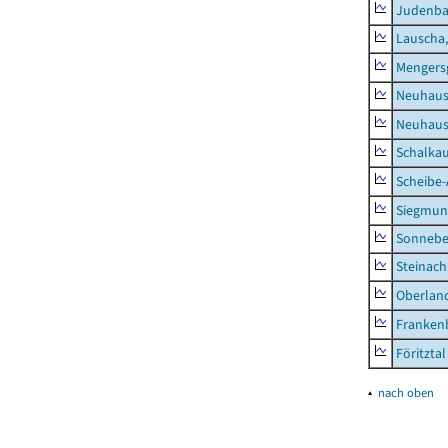
Judenb
Lauscha,
Mengers
Neuhaus
Neuhaus-
Schalkau
Scheibe-
Siegmun
Sonneber
Steinach
Oberlan
Frankenb
Föritztal
▴
nach oben