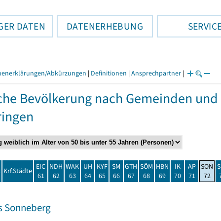
GER DATEN
DATENERHEBUNG
SERVIC
henerklärungen/Abkürzungen
|
Definitionen
|
Ansprechpartner
|
che Bevölkerung nach Gemeinden und 
ringen
EIC
NDH
WAK
UH
KYF
SM
GTH
SÖM
HBN
IK
AP
SON
S
t
Krf.Städte
61
62
63
64
65
66
67
68
69
70
71
72
s Sonneberg