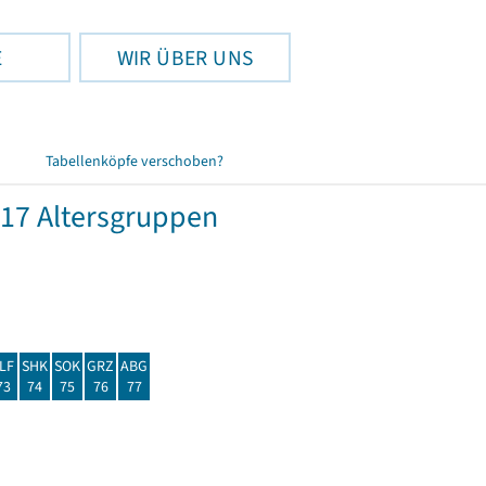
E
WIR ÜBER UNS
Tabellenköpfe verschoben?
17 Altersgruppen
LF
SHK
SOK
GRZ
ABG
73
74
75
76
77