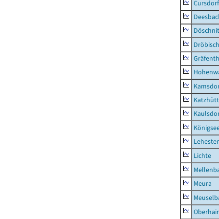
Cursdorf
Deesbac
Döschni
Dröbisc
Gräfenth
Hohenwa
Kamsdor
Katzhüt
Kaulsdor
Königsee
Lehesten
Lichte
Mellenb
Meura
Meuselb
Oberhai