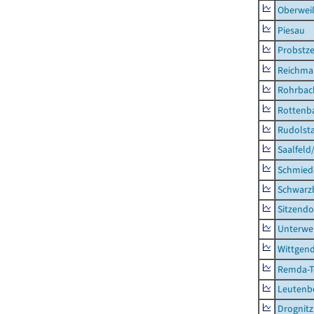
Oberweiß
Piesau
Probstze
Reichma
Rohrbac
Rottenb
Rudolsta
Saalfeld
Schmied
Schwarz
Sitzendo
Unterwe
Wittgend
Remda-Te
Leutenbe
Drognitz