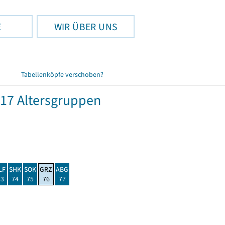
E
WIR ÜBER UNS
Tabellenköpfe verschoben?
17 Altersgruppen
LF
SHK
SOK
GRZ
ABG
73
74
75
76
77