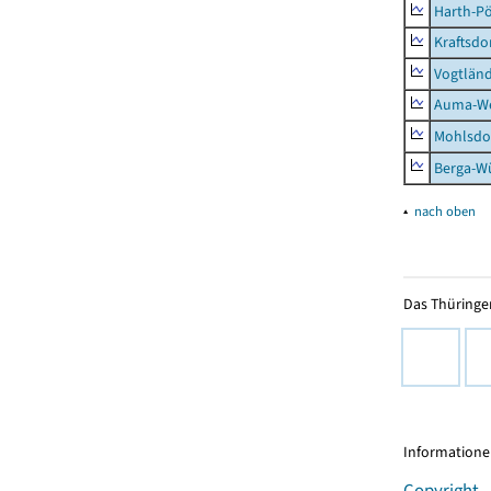
Harth-Pö
Kraftsdo
Vogtländ
Auma-Wei
Mohlsdor
Berga-Wü
▴
nach oben
Das Thüringer
Informationen
Copyright