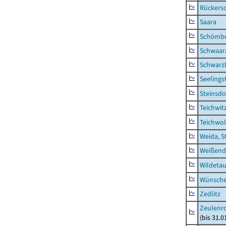
Rückers
Saara
Schömb
Schwaar
Schwarz
Seelings
Steinsdo
Teichwit
Teichwo
Weida, S
Weißend
Wildeta
Wünsche
Zedlitz
Zeulenro
(bis 31.