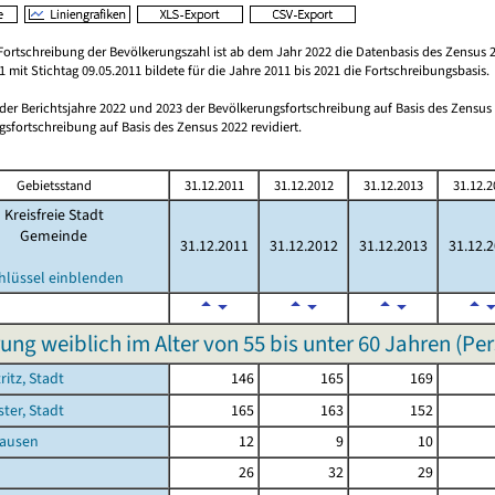
Fortschreibung der Bevölkerungszahl ist ab dem Jahr 2022 die Datenbasis des Zensus 2
 mit Stichtag 09.05.2011 bildete für die Jahre 2011 bis 2021 die Fortschreibungsbasis.
 der Berichtsjahre 2022 und 2023 der Bevölkerungsfortschreibung auf Basis des Zensu
sfortschreibung auf Basis des Zensus 2022 revidiert.
Gebietsstand
31.12.2011
31.12.2012
31.12.2013
31.12.2
Kreisfreie Stadt
Gemeinde
31.12.2011
31.12.2012
31.12.2013
31.12.
hlüssel einblenden
ung weiblich im Alter von 55 bis unter 60 Jahren (Pe
ritz, Stadt
146
165
169
ster, Stadt
165
163
152
ausen
12
9
10
26
32
29