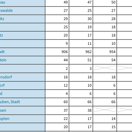
nau
49
47
50
hswalde
27
25
27
itz
29
30
28
25
19
18
tz
20
17
18
9
11
10
adt
906
962
954
tein
44
51
54
2
3
nsdorf
16
18
18
orf
12
10
6
ld
4
6
6
uben, Stadt
60
66
66
sen
37
38
upten
22
17
14
20
17
15