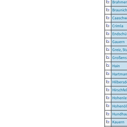
Brahme
Braunic
Caaschw
Crimla
Endschü
Gauern
Greiz, St
Großens
Hain
Hartman
Hilbersd
Hirschfe
Hohenle
Hohenöl
Hundha
Kauern