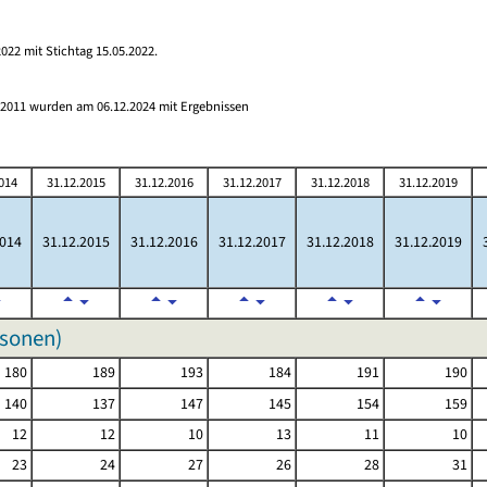
022 mit Stichtag 15.05.2022.
s 2011 wurden am 06.12.2024 mit Ergebnissen
014
31.12.2015
31.12.2016
31.12.2017
31.12.2018
31.12.2019
2014
31.12.2015
31.12.2016
31.12.2017
31.12.2018
31.12.2019
rsonen)
180
189
193
184
191
190
140
137
147
145
154
159
12
12
10
13
11
10
23
24
27
26
28
31