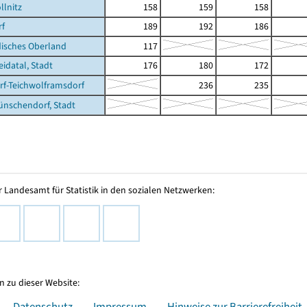
llnitz
158
159
158
rf
189
192
186
isches Oberland
117
datal, Stadt
176
180
172
f-Teichwolframsdorf
236
235
nschendorf, Stadt
 Landesamt für Statistik in den sozialen Netzwerken:
 zu dieser Website:
Datenschutz
Impressum
Hinweise zur Barrierefreiheit