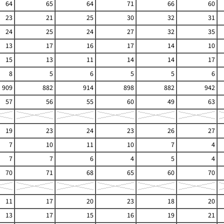
64
65
64
71
66
60
23
21
25
30
32
31
24
25
24
27
32
35
13
17
16
17
14
10
15
13
11
14
14
17
8
5
6
5
5
6
909
882
914
898
882
942
57
56
55
60
49
63
19
23
24
23
26
27
7
10
11
10
7
4
7
7
6
4
5
4
70
71
68
65
60
70
11
17
20
23
18
20
13
17
15
16
19
21