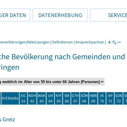
GER DATEN
DATENERHEBUNG
SERVIC
henerklärungen/Abkürzungen
|
Definitionen
|
Ansprechpartner
|
che Bevölkerung nach Gemeinden und 
ringen
EIC
NDH
WAK
UH
KYF
SM
GTH
SÖM
HBN
IK
AP
SON
S
t
Krf.Städte
61
62
63
64
65
66
67
68
69
70
71
72
 Greiz