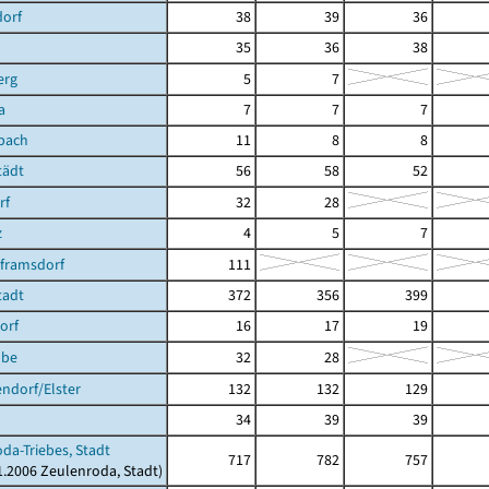
dorf
38
39
36
35
36
38
erg
5
7
a
7
7
7
bach
11
8
8
tädt
56
58
52
rf
32
28
z
4
5
7
lframsdorf
111
tadt
372
356
399
orf
16
17
19
ube
32
28
ndorf/Elster
132
132
129
34
39
39
da-Triebes, Stadt
717
782
757
01.2006 Zeulenroda, Stadt)