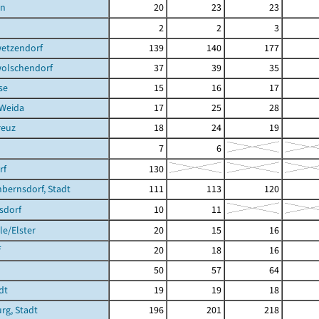
en
20
23
23
2
2
3
etzendorf
139
140
177
olschendorf
37
39
35
se
15
16
17
 Weida
17
25
28
reuz
18
24
19
7
6
rf
130
bernsdorf, Stadt
111
113
120
sdorf
10
11
e/Elster
20
15
16
f
20
18
16
50
57
64
dt
19
19
18
rg, Stadt
196
201
218