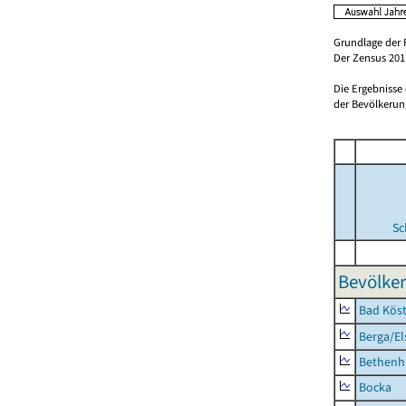
Grundlage der 
Der Zensus 2011
Die Ergebnisse
der Bevölkerung
Sc
Bevölker
Bad Köst
Berga/El
Bethenh
Bocka