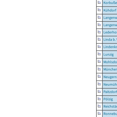
Korbuß
Kühdorf
Langenw
Langenw
Lederho
Linda b.
Lindenk
Lunzig
Mohlsdo
München
Neugern
Neumühl
Paitzdor
Pölzig
Reichstä
Ronnebu