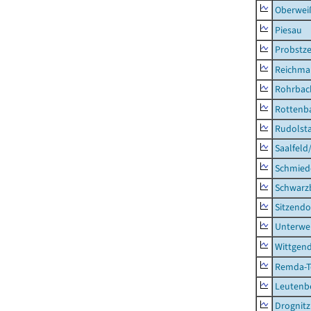
Oberweiß
Piesau
Probstze
Reichma
Rohrbac
Rottenb
Rudolsta
Saalfeld
Schmied
Schwarz
Sitzendo
Unterwe
Wittgend
Remda-Te
Leutenbe
Drognitz