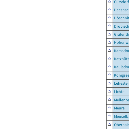
Cursdorf
Deesbac
Döschni
Dröbisc
Gräfenth
Hohenwa
Kamsdor
Katzhüt
Kaulsdor
Königsee
Lehesten
Lichte
Mellenb
Meura
Meuselb
Oberhai