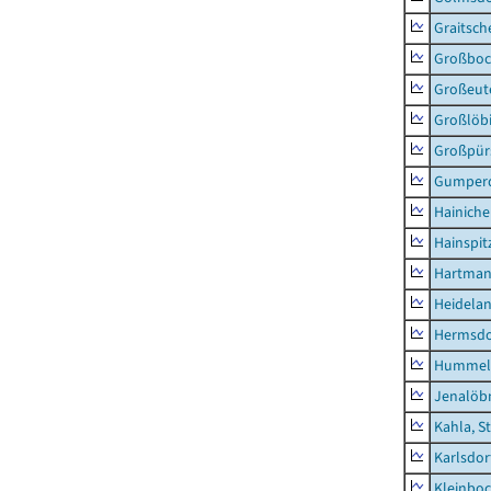
Graitsch
Großboc
Großeut
Großlöb
Großpür
Gumper
Hainich
Hainspit
Hartman
Heidela
Hermsdor
Hummel
Jenalöbn
Kahla, S
Karlsdor
Kleinbo