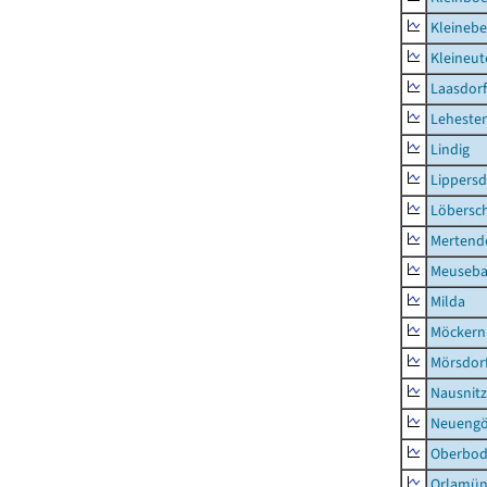
Kleinebe
Kleineut
Laasdorf
Leheste
Lindig
Lippers
Löbersc
Mertend
Meuseb
Milda
Möckern
Mörsdor
Nausnitz
Neueng
Oberbod
Orlamün