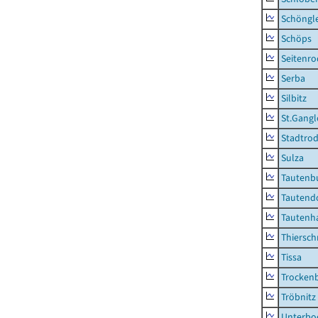
Schöngl
Schöps
Seitenro
Serba
Silbitz
St.Gangl
Stadtrod
Sulza
Tautenb
Tautend
Tautenh
Thiersch
Tissa
Trocken
Tröbnitz
Unterbo