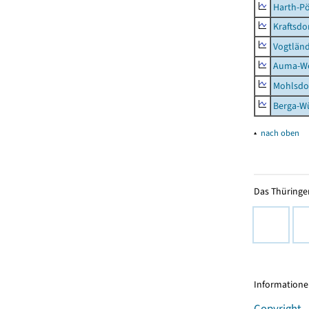
Harth-Pö
Kraftsdo
Vogtländ
Auma-Wei
Mohlsdor
Berga-Wü
▴
nach oben
Das Thüringer
Informationen
Copyright