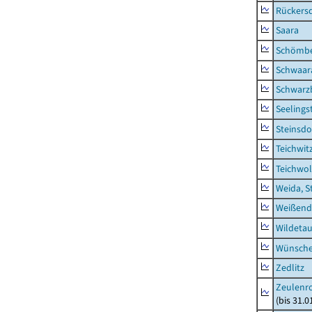
Rückers
Saara
Schömb
Schwaar
Schwarz
Seelings
Steinsdo
Teichwit
Teichwo
Weida, S
Weißend
Wildeta
Wünsche
Zedlitz
Zeulenro
(bis 31.