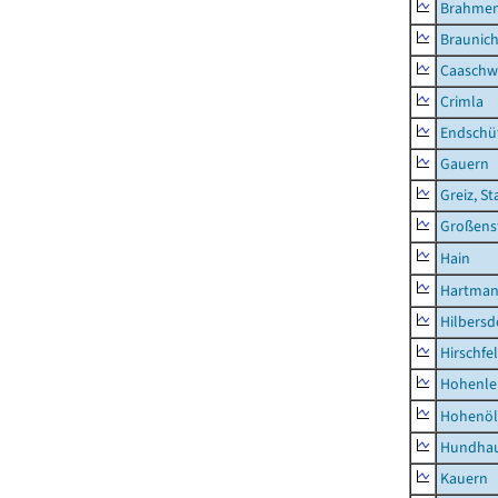
Brahme
Braunic
Caaschw
Crimla
Endschü
Gauern
Greiz, St
Großens
Hain
Hartman
Hilbersd
Hirschfe
Hohenle
Hohenöl
Hundha
Kauern