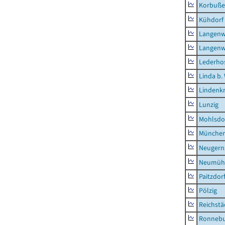
Korbuß
Kühdorf
Langenw
Langenw
Lederho
Linda b.
Lindenk
Lunzig
Mohlsdo
München
Neugern
Neumühl
Paitzdor
Pölzig
Reichstä
Ronnebu