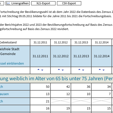
Fortschreibung der Bevölkerungszahl ist ab dem Jahr 2022 die Datenbasis des Zensus 2
 mit Stichtag 09.05.2011 bildete für die Jahre 2011 bis 2021 die Fortschreibungsbasis.
 der Berichtsjahre 2022 und 2023 der Bevölkerungsfortschreibung auf Basis des Zensu
sfortschreibung auf Basis des Zensus 2022 revidiert.
Gebietsstand
31.12.2011
31.12.2012
31.12.2013
31.12.2014
eisfreie Stadt
Gemeinde
31.12.2011
31.12.2012
31.12.2013
31.12.2014
ssel einblenden
ung weiblich im Alter von 65 bis unter 75 Jahren (Pe
ch
50
42
36
34
ausen
13
12
10
7
ch
21
16
19
15
15