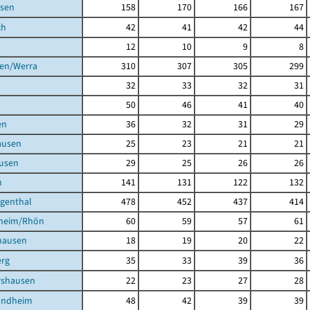
sen
158
170
166
167
ch
42
41
42
44
12
10
9
8
gen/Werra
310
307
305
299
32
33
32
31
50
46
41
40
en
36
32
31
29
ausen
25
23
21
21
usen
29
25
26
26
h
141
131
122
132
igenthal
478
452
437
414
heim/Rhön
60
59
57
61
hausen
18
19
20
22
rg
35
33
39
36
shausen
22
23
27
28
undheim
48
42
39
39