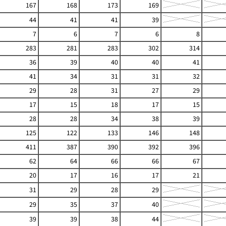
167
168
173
169
44
41
41
39
7
6
7
6
8
283
281
283
302
314
36
39
40
40
41
41
34
31
31
32
29
28
31
27
29
17
15
18
17
15
28
28
34
38
39
125
122
133
146
148
411
387
390
392
396
62
64
66
66
67
20
17
16
17
21
31
29
28
29
29
35
37
40
39
39
38
44