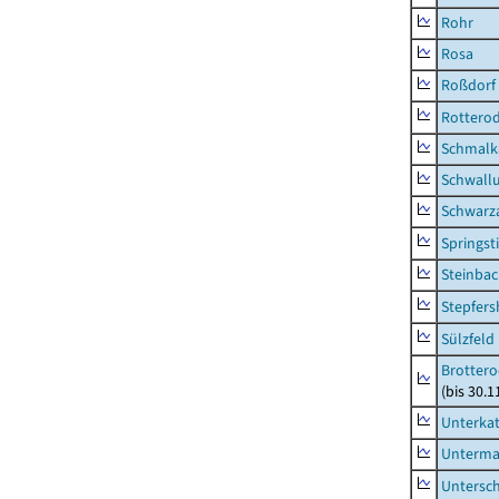
Rohr
Rosa
Roßdorf
Rottero
Schmalka
Schwall
Schwarz
Springsti
Steinbac
Stepfer
Sülzfeld
Brottero
(bis 30.1
Unterka
Unterma
Untersc