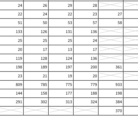
24
26
29
28
22
24
22
23
27
51
50
53
57
58
133
126
131
136
25
25
25
24
20
17
13
17
119
128
124
136
198
189
197
200
361
23
21
19
20
809
785
775
779
933
144
158
177
188
198
291
302
313
324
384
370