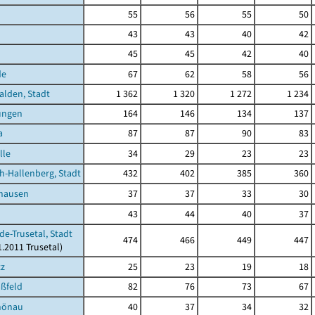
55
56
55
50
43
43
40
42
45
45
42
40
de
67
62
58
56
lden, Stadt
1 362
1 320
1 272
1 234
ungen
164
146
134
137
a
87
87
90
83
lle
34
29
23
23
h-Hallenberg, Stadt
432
402
385
360
shausen
37
37
33
30
43
44
40
37
de-Trusetal, Stadt
474
466
449
447
1.2011 Trusetal)
tz
25
23
19
18
ßfeld
82
76
73
67
hönau
40
37
34
32