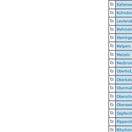
Kaltenw
Kühndor
Leutersd
Mehmel
Meininge
Melpers
Metzels
Neubru
Oberhof,
Oberkat
Obermaß
Obersch
Oberwei
Oepfers
Rippers
Ritsche