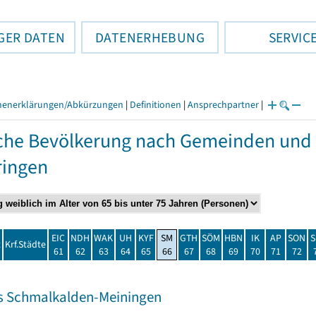
GER DATEN
DATENERHEBUNG
SERVIC
henerklärungen/Abkürzungen
|
Definitionen
|
Ansprechpartner
|
che Bevölkerung nach Gemeinden und 
ringen
EIC
NDH
WAK
UH
KYF
SM
GTH
SÖM
HBN
IK
AP
SON
S
t
Krf.Städte
61
62
63
64
65
66
67
68
69
70
71
72
s Schmalkalden-Meiningen