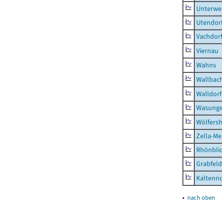
Unterwe
Utendor
Vachdor
Viernau
Wahns
Wallbac
Walldorf
Wasunge
Wölfers
Zella-Me
Rhönbli
Grabfeld
Kaltenno
▴
nach oben