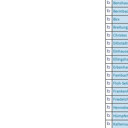
Benshau
Bermba
Birx
Breitun
Christes
Dillstädt
Einhaus
Ellingsh
Erbenha
Fambac
Floh-Sel
Franken
Friedels
Hennebe
Hümpfer
Kaltens