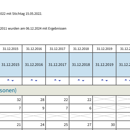
022 mit Stichtag 15.05.2022.
s 2011 wurden am 06.12.2024 mit Ergebnissen
31.12.2015
31.12.2016
31.12.2017
31.12.2018
31.12.2019
31.12.
31.12.2015
31.12.2016
31.12.2017
31.12.2018
31.12.2019
31.12.
rsonen)
32
28
22
22
7
9
7
6
21
24
25
27
30