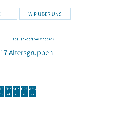
E
WIR ÜBER UNS
Tabellenköpfe verschoben?
17 Altersgruppen
LF
SHK
SOK
GRZ
ABG
73
74
75
76
77