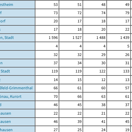
estheim
53
51
48
49
f
73
72
74
79
orf
20
17
18
17
s
17
18
20
22
n, Stadt
1 596
1 527
1 488
1 439
4
4
4
5
32
32
29
26
nn
37
34
30
31
 Stadt
119
119
122
133
z
14
15
12
13
feld-Grimmenthal
66
61
60
57
önau, Kurort
70
66
63
61
d
46
45
38
37
hausen
22
22
21
22
hausen
46
39
41
45
nhausen
27
25
24
19