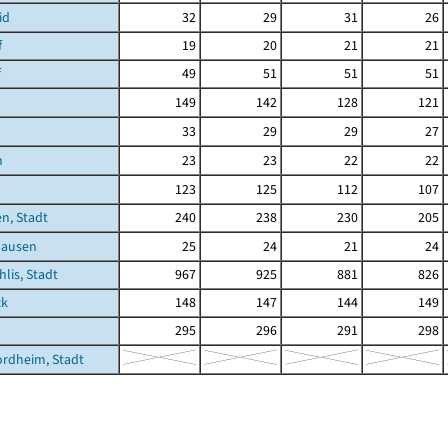
id
32
29
31
26
f
19
20
21
21
f
49
51
51
51
149
142
128
121
33
29
29
27
h
23
23
22
22
123
125
112
107
n, Stadt
240
238
230
205
hausen
25
24
21
24
hlis, Stadt
967
925
881
826
ck
148
147
144
149
295
296
291
298
rdheim, Stadt