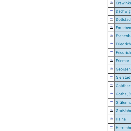
Crawink
Dachwig
Döllstäd
Emlebe
Eschenb
Friedric
Friedric
Friemar
Georgent
Gierstäd
Goldbac
Gotha, S
Gräfenh
Großfah
Haina
Herrenh