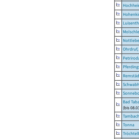
Hochhe
Hohenki
Luisenth
Molschl
Nottleb
Ohrdruf,
Petrirod
Pferding
Remstäd
Schwab
Sonneb
Bad Taba
(bis 08.
Tambach-
Tonna
Tröchtel