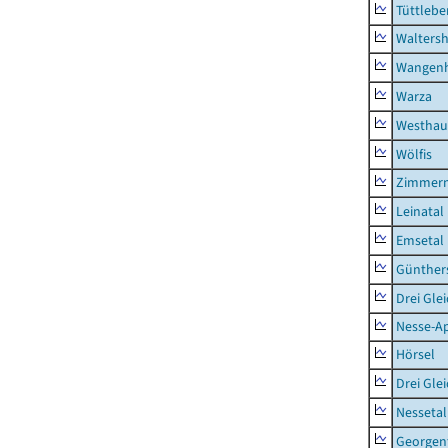
Tüttlebe
Waltersh
Wangen
Warza
Westhau
Wölfis
Zimmern
Leinatal
Emsetal
Günther
Drei Gle
Nesse-Ap
Hörsel
Drei Gle
Nessetal
Georgen