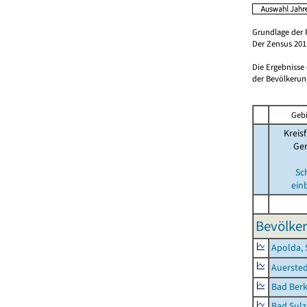
Grundlage der 
Der Zensus 2011
Die Ergebnisse
der Bevölkerung
Gebi
Kreisf
Ge
Sc
ein
Bevölker
Apolda, 
Auerste
Bad Berk
Bad Sulz