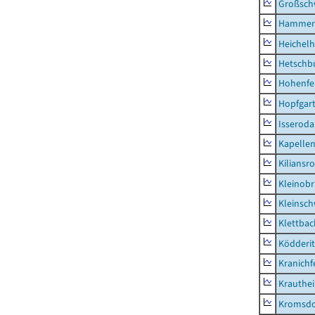
Großsc
Hammer
Heichel
Hetschb
Hohenfe
Hopfgar
Isseroda
Kapellen
Kiliansr
Kleinobr
Kleinsc
Klettbac
Ködderit
Kranichf
Krauthe
Kromsdo