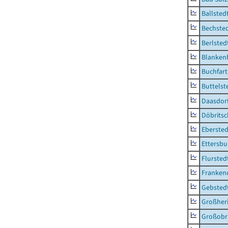
Ballsted
Bechsted
Berlsted
Blankenh
Buchfart
Buttelst
Daasdorf
Döbrits
Ebersted
Ettersbu
Flursted
Franken
Gebsted
Großher
Großobr