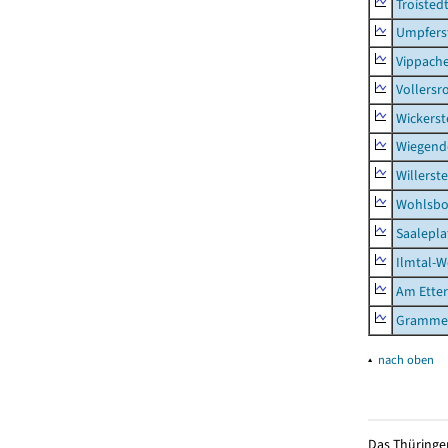
Troisted
Umpfers
Vippach
Vollersr
Wickerst
Wiegend
Willerst
Wohlsbo
Saalepla
Ilmtal-W
Am Ette
Gramme
▴
nach oben
Das Thüringer