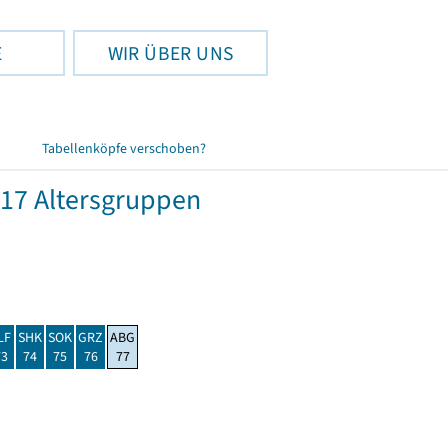
E
WIR ÜBER UNS
Tabellenköpfe verschoben?
17 Altersgruppen
LF
SHK
SOK
GRZ
ABG
73
74
75
76
77