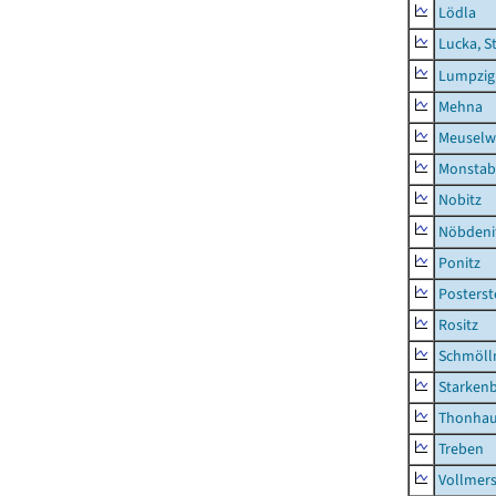
Lödla
Lucka, S
Lumpzig
Mehna
Meuselwi
Monstab
Nobitz
Nöbdeni
Ponitz
Posterst
Rositz
Schmölln
Starken
Thonha
Treben
Vollmer