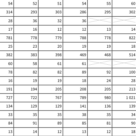
54
52
51
54
55
60
314
293
303
286
295
302
28
36
32
36
17
16
12
12
13
14
781
778
779
788
778
822
25
23
20
19
19
18
382
383
398
469
468
514
60
58
61
61
78
82
82
89
92
100
16
19
19
18
24
28
191
194
205
208
205
213
727
722
767
789
980
1 021
134
129
129
141
136
139
33
35
35
38
35
34
84
91
89
85
81
90
13
14
12
13
12
18