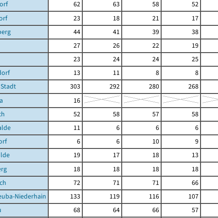
orf
62
63
58
52
orf
23
18
21
17
berg
44
41
39
38
27
26
22
19
23
24
24
25
dorf
13
11
8
8
 Stadt
303
292
280
268
a
16
ch
52
58
57
58
lde
11
6
6
6
orf
6
6
10
9
lde
19
17
18
13
erg
18
18
18
18
sch
72
71
71
66
euba-Niederhain
133
119
116
107
u
68
64
66
57