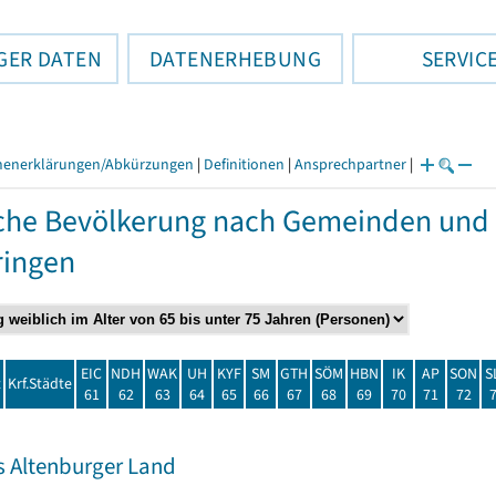
GER DATEN
DATENERHEBUNG
SERVIC
henerklärungen/Abkürzungen
|
Definitionen
|
Ansprechpartner
|
che Bevölkerung nach Gemeinden und 
ringen
EIC
NDH
WAK
UH
KYF
SM
GTH
SÖM
HBN
IK
AP
SON
S
t
Krf.Städte
61
62
63
64
65
66
67
68
69
70
71
72
s Altenburger Land