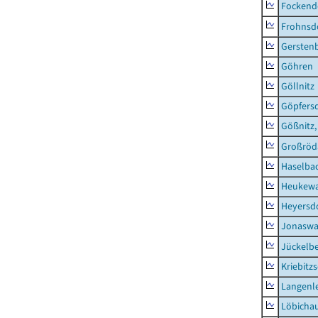
Fockend
Frohnsd
Gersten
Göhren
Göllnitz
Göpfers
Gößnitz,
Großröd
Haselba
Heukewa
Heyersd
Jonaswa
Jückelb
Kriebitz
Langenl
Löbicha