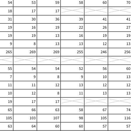
54
53
59
58
60
70
18
17
17
31
30
36
39
41
41
19
16
19
22
26
27
19
19
13
16
19
19
9
8
13
13
12
13
265
269
269
255
246
256
55
54
54
52
56
60
7
9
8
9
10
13
11
11
12
13
12
12
10
12
8
11
13
13
19
17
17
65
66
63
58
67
74
105
103
107
98
105
116
63
64
60
60
57
57