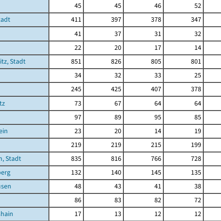
45
45
46
52
tadt
411
397
378
347
41
37
31
32
22
20
17
14
tz, Stadt
851
826
805
801
34
32
33
25
245
425
407
378
tz
73
67
64
64
97
89
95
85
ein
23
20
14
19
219
219
215
199
, Stadt
835
816
766
728
berg
132
140
145
135
usen
48
43
41
38
86
83
82
72
shain
17
13
12
12