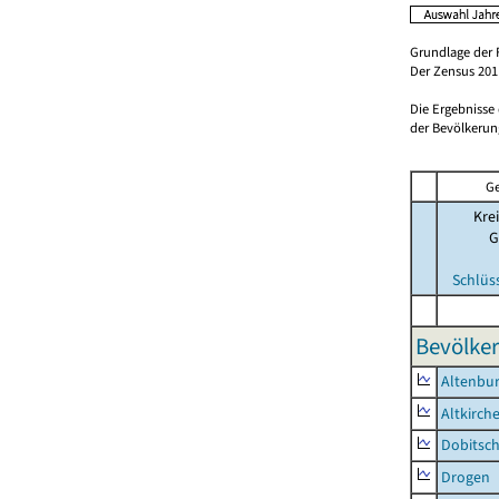
Grundlage der 
Der Zensus 2011
Die Ergebnisse
der Bevölkerung
Ge
Krei
G
Schlüs
Bevölker
Altenbur
Altkirch
Dobitsc
Drogen