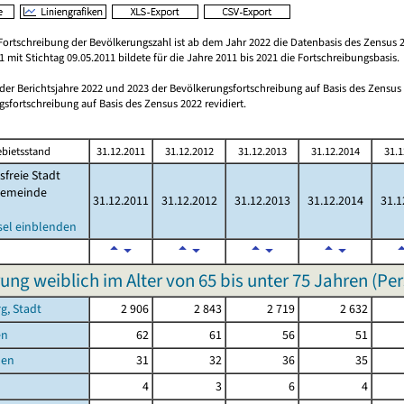
Fortschreibung der Bevölkerungszahl ist ab dem Jahr 2022 die Datenbasis des Zensus 2
 mit Stichtag 09.05.2011 bildete für die Jahre 2011 bis 2021 die Fortschreibungsbasis.
 der Berichtsjahre 2022 und 2023 der Bevölkerungsfortschreibung auf Basis des Zensu
sfortschreibung auf Basis des Zensus 2022 revidiert.
bietsstand
31.12.2011
31.12.2012
31.12.2013
31.12.2014
31.1
sfreie Stadt
emeinde
31.12.2011
31.12.2012
31.12.2013
31.12.2014
31.1
sel einblenden
ung weiblich im Alter von 65 bis unter 75 Jahren (Pe
g, Stadt
2 906
2 843
2 719
2 632
en
62
61
56
51
hen
31
32
36
35
4
3
6
4