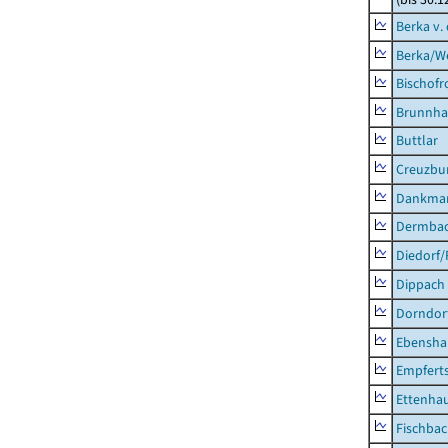
Berka v. 
Berka/We
Bischofr
Brunnha
Buttlar
Creuzbur
Dankma
Dermba
Diedorf
Dippach
Dorndor
Ebensha
Empfert
Ettenhau
Fischba