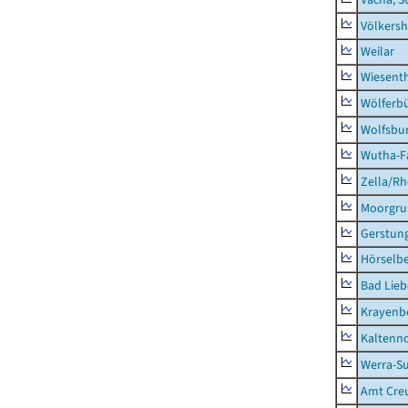
Völkers
Weilar
Wiesent
Wölferbü
Wolfsbu
Wutha-F
Zella/R
Moorgr
Gerstun
Hörselbe
Bad Lieb
Krayenb
Kaltenno
Werra-Su
Amt Creu