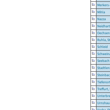
Merkers-
Mihla
Nazza
Neidhar
Oechsen
Ruhla, S
Schleid
Schwein
Seebach
Stadtlen
Steinba
Tiefenor
Treffurt,
Unterbr
Urnshau
Vacha, S