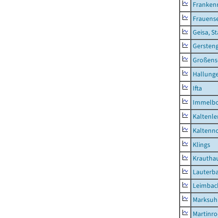
Franken
Frauens
Geisa, S
Gersten
Großens
Hallung
Ifta
Immelb
Kaltenle
Kaltenno
Klings
Krautha
Lauterb
Leimbac
Marksuh
Martinr