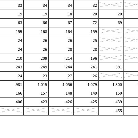
33
34
34
32
19
19
18
20
20
63
66
67
72
69
159
168
164
159
24
26
26
25
24
26
28
28
210
209
214
196
243
249
244
241
381
24
23
27
26
981
1 015
1 056
1 079
1 300
166
157
148
149
150
406
423
426
425
439
455