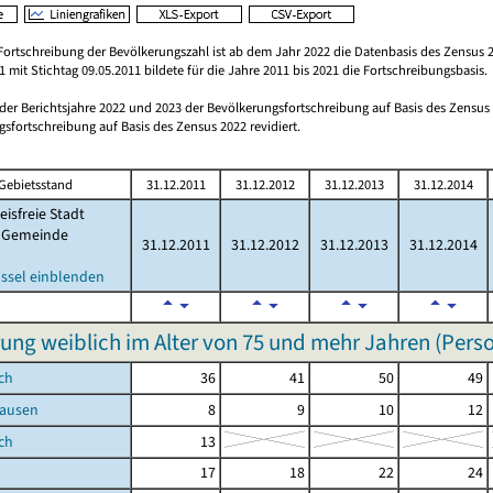
Fortschreibung der Bevölkerungszahl ist ab dem Jahr 2022 die Datenbasis des Zensus 2
 mit Stichtag 09.05.2011 bildete für die Jahre 2011 bis 2021 die Fortschreibungsbasis.
 der Berichtsjahre 2022 und 2023 der Bevölkerungsfortschreibung auf Basis des Zensu
sfortschreibung auf Basis des Zensus 2022 revidiert.
Gebietsstand
31.12.2011
31.12.2012
31.12.2013
31.12.2014
eisfreie Stadt
Gemeinde
31.12.2011
31.12.2012
31.12.2013
31.12.2014
ssel einblenden
ung weiblich im Alter von 75 und mehr Jahren (Pers
ch
36
41
50
49
ausen
8
9
10
12
ch
13
17
18
22
24