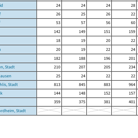
id
24
24
24
28
f
26
25
26
22
f
53
57
56
60
142
149
151
159
18
19
20
22
h
20
19
22
24
182
188
196
201
n, Stadt
210
207
205
234
hausen
25
24
22
22
hlis, Stadt
813
845
883
964
ck
144
148
152
157
359
375
381
401
rdheim, Stadt