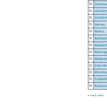
Unterwe
Utendor
Vachdor
Viernau
Wahns
Wallbac
Walldorf
Wasunge
Wölfers
Zella-Me
Rhönbli
Grabfeld
Kaltenno
▴
nach oben