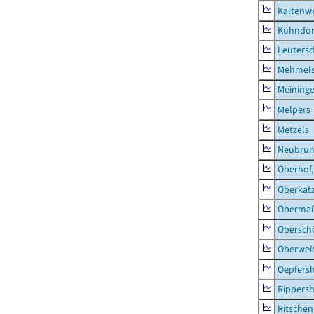
Kaltenw
Kühndor
Leutersd
Mehmel
Meininge
Melpers
Metzels
Neubru
Oberhof,
Oberkat
Obermaß
Obersch
Oberwei
Oepfers
Rippers
Ritsche