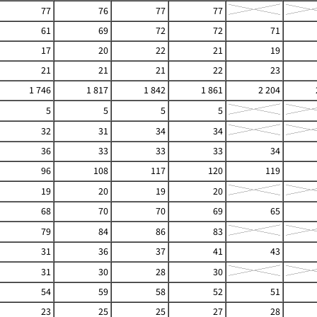
77
76
77
77
61
69
72
72
71
17
20
22
21
19
21
21
21
22
23
1 746
1 817
1 842
1 861
2 204
5
5
5
5
32
31
34
34
36
33
33
33
34
96
108
117
120
119
19
20
19
20
68
70
70
69
65
79
84
86
83
31
36
37
41
43
31
30
28
30
54
59
58
52
51
23
25
25
27
28