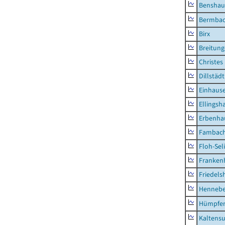
Benshau
Bermba
Birx
Breitun
Christes
Dillstädt
Einhaus
Ellingsh
Erbenha
Fambac
Floh-Sel
Franken
Friedels
Hennebe
Hümpfer
Kaltens