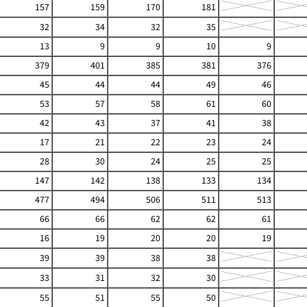
157
159
170
181
32
34
32
35
13
9
9
10
9
379
401
385
381
376
45
44
44
49
46
53
57
58
61
60
42
43
37
41
38
17
21
22
23
24
28
30
24
25
25
147
142
138
133
134
477
494
506
511
513
66
66
62
62
61
16
19
20
20
19
39
39
38
38
33
31
32
30
55
51
55
50