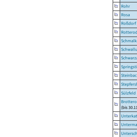
Rohr
Rosa
Roßdorf
Rottero
Schmalka
Schwall
Schwarz
Springsti
Steinbac
Stepfer
Sülzfeld
Brottero
(bis 30.1
Unterka
Unterma
Untersc