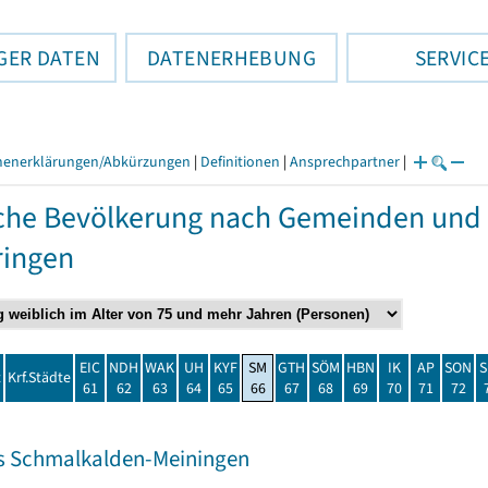
GER DATEN
DATENERHEBUNG
SERVIC
henerklärungen/Abkürzungen
|
Definitionen
|
Ansprechpartner
|
che Bevölkerung nach Gemeinden und 
ringen
EIC
NDH
WAK
UH
KYF
SM
GTH
SÖM
HBN
IK
AP
SON
S
t
Krf.Städte
61
62
63
64
65
66
67
68
69
70
71
72
s Schmalkalden-Meiningen