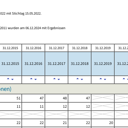
022 mit Stichtag 15.05.2022.
s 2011 wurden am 06.12.2024 mit Ergebnissen
31.12.2015
31.12.2016
31.12.2017
31.12.2018
31.12.2019
31.12.
31.12.2015
31.12.2016
31.12.2017
31.12.2018
31.12.2019
31.12.
onen)
51
47
48
47
11
11
12
12
22
22
21
22
20