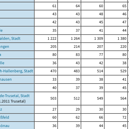
61
64
60
65
43
43
48
46
42
43
45
47
de
35
37
41
44
lden, Stadt
1 222
1 264
1 309
1 380
ungen
205
214
207
220
a
80
83
77
80
lle
36
43
42
38
h-Hallenberg, Stadt
470
483
514
529
shausen
33
39
38
41
40
37
39
45
de-Trusetal, Stadt
503
512
549
564
1.2011 Trusetal)
tz
27
29
30
30
ßfeld
60
62
66
72
hönau
36
39
44
45