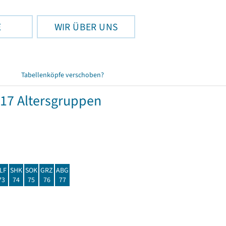
E
WIR ÜBER UNS
Tabellenköpfe verschoben?
17 Altersgruppen
LF
SHK
SOK
GRZ
ABG
73
74
75
76
77