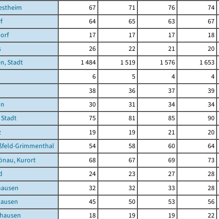
estheim
67
71
76
74
f
64
65
63
67
orf
17
17
17
18
s
26
22
21
20
n, Stadt
1 484
1 519
1 576
1 653
6
5
4
4
38
36
37
39
nn
30
31
34
34
 Stadt
75
81
85
90
z
19
19
21
20
feld-Grimmenthal
54
58
60
64
önau, Kurort
68
67
69
73
d
24
23
27
28
hausen
32
32
33
28
hausen
45
50
53
56
nhausen
18
19
19
22