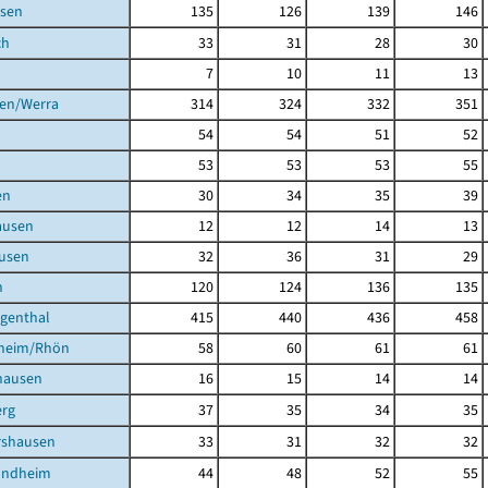
sen
135
126
139
146
ch
33
31
28
30
7
10
11
13
gen/Werra
314
324
332
351
54
54
51
52
53
53
53
55
en
30
34
35
39
ausen
12
12
14
13
usen
32
36
31
29
h
120
124
136
135
igenthal
415
440
436
458
heim/Rhön
58
60
61
61
hausen
16
15
14
14
rg
37
35
34
35
shausen
33
31
32
32
undheim
44
48
52
55