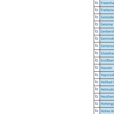
Freienh
Frettero
Geisled
Geismar
Gerbers
Gernrod
Gertero
Glaseha
Großbart
Hausen
Haynrod
Heilbad 
Helmsdo
Heuthen
Hoheng
Hohes K