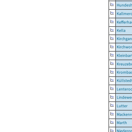
Hundes
Kallmer
Kefferh
Kella
Kirchga
Kirchwor
Kleinbart
Kreuzeb
Kromba
Küllsted
Lentero
Lindewe
Lutter
Mackenr
Marth
Niederor