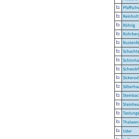
Pfaffsc
Reinhol
Röhrig
Rohrber
Rustenf
Schacht
Schönha
Schwobf
Sickerod
Silberha
Steinba
Steinhe
Tastung
Thalwen
Uder