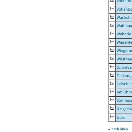
Volkero
Vollenb
Wachste
Wahlhau
Wehnde
Wiesenfe
Wingero
Wüstheu
Schimbe
Teistung
Leinefel
Am Ohm
Sonnens
Dingelst
Uder
▴
nach oben