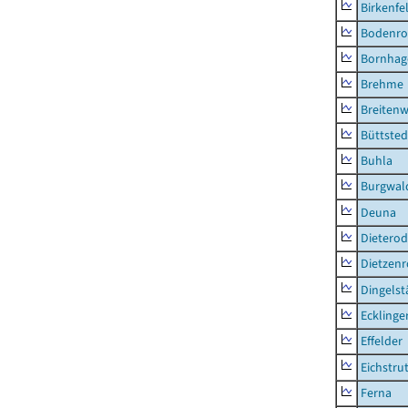
Birkenfe
Bodenro
Bornhag
Brehme
Breitenw
Büttsted
Buhla
Burgwal
Deuna
Dietero
Dietzen
Dingelst
Ecklinge
Effelder
Eichstru
Ferna