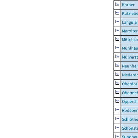
Körner
Kutzleb
Langula
Marolte
Mittels
Mühlhau
Mülvers
Neunhei
Niederdo
Oberdor
Obermeh
Oppersh
Rodeber
Schlothe
Schönst
Sundha