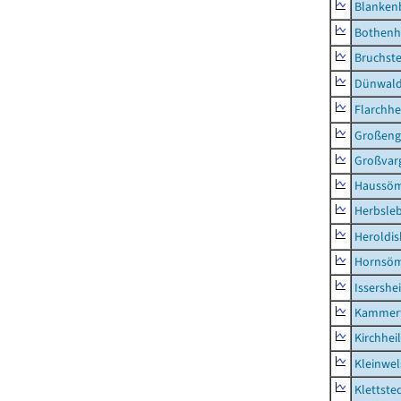
Blanken
Bothenh
Bruchst
Dünwal
Flarchh
Großeng
Großvar
Haussö
Herbsle
Heroldi
Hornsö
Issershe
Kammerf
Kirchhei
Kleinwe
Klettste