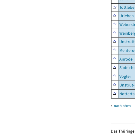
Tottlebe
Urleben
Weberst
Weinber
Unstrutt
Mentero
Anrode
Südeichs
Vogtei
Unstrut-
Notterta
▴
nach oben
Das Thüringer