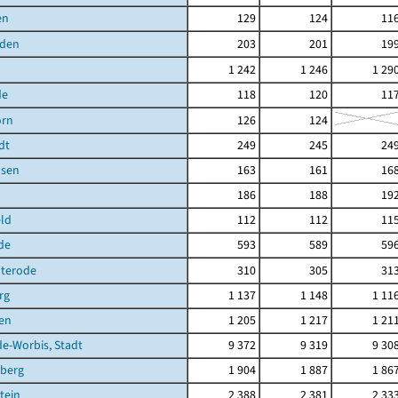
en
129
124
11
den
203
201
19
1 242
1 246
1 29
de
118
120
11
orn
126
124
dt
249
245
24
sen
163
161
16
186
188
19
ld
112
112
11
de
593
589
59
terode
310
305
31
rg
1 137
1 148
1 11
en
1 205
1 217
1 21
de-Worbis, Stadt
9 372
9 319
9 30
berg
1 904
1 887
1 86
tein
2 388
2 381
2 33