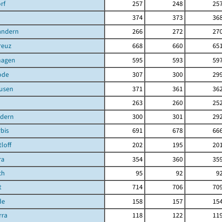
rf
257
248
25
374
373
36
andern
266
272
27
reuz
668
660
65
hagen
595
593
59
ode
307
300
29
ausen
371
361
36
263
260
25
ndern
300
301
29
bis
691
678
66
loff
202
195
20
ra
354
360
35
ch
95
92
9
t
714
706
70
de
158
157
15
rra
118
122
11