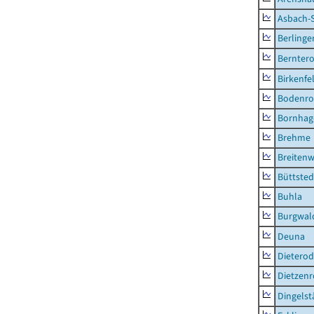
Asbach-
Berlinge
Berntero
Birkenfe
Bodenro
Bornhag
Brehme
Breitenw
Büttsted
Buhla
Burgwal
Deuna
Dietero
Dietzen
Dingelst