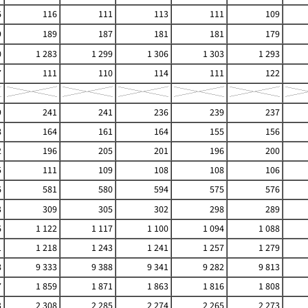
6
116
111
113
111
109
9
189
187
181
181
179
0
1 283
1 299
1 306
1 303
1 293
7
111
110
114
111
122
9
241
241
236
239
237
8
164
161
164
155
156
2
196
205
201
196
200
5
111
109
108
108
106
6
581
580
594
575
576
3
309
305
302
298
289
6
1 122
1 117
1 100
1 094
1 088
1
1 218
1 243
1 241
1 257
1 279
8
9 333
9 388
9 341
9 282
9 813
7
1 859
1 871
1 863
1 816
1 808
3
2 308
2 285
2 274
2 265
2 273