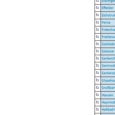
Ecklinge
Effelder
Eichstru
Ferna
Freienh
Frettero
Geisled
Geismar
Gerbers
Gernrod
Gertero
Glaseha
Großbart
Hausen
Haynrod
Heilbad 