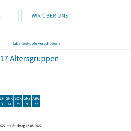
E
WIR ÜBER UNS
Tabellenköpfe verschoben?
17 Altersgruppen
LF
SHK
SOK
GRZ
ABG
73
74
75
76
77
022 mit Stichtag 15.05.2022.