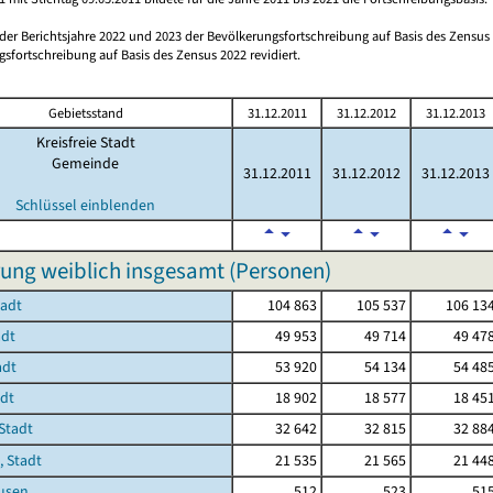
 der Berichtsjahre 2022 und 2023 der Bevölkerungsfortschreibung auf Basis des Zensu
sfortschreibung auf Basis des Zensus 2022 revidiert.
Gebietsstand
31.12.2011
31.12.2012
31.12.2013
Kreisfreie Stadt
Gemeinde
31.12.2011
31.12.2012
31.12.2013
Schlüssel einblenden
ung weiblich insgesamt (Personen)
tadt
104 863
105 537
106 13
adt
49 953
49 714
49 47
adt
53 920
54 134
54 48
adt
18 902
18 577
18 45
Stadt
32 642
32 815
32 88
, Stadt
21 535
21 565
21 44
usen
512
523
51