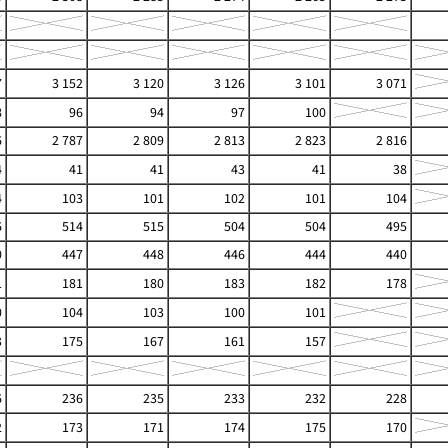
7
3 152
3 120
3 126
3 101
3 071
8
96
94
97
100
6
2 787
2 809
2 813
2 823
2 816
4
41
41
43
41
38
4
103
101
102
101
104
6
514
515
504
504
495
0
447
448
446
444
440
1
181
180
183
182
178
0
104
103
100
101
3
175
167
161
157
6
236
235
233
232
228
2
173
171
174
175
170