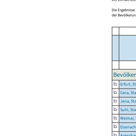
Die Ergebnisse
der Bevölkerung
Bevölker
Erfurt, S
Gera, St
Jena, St
Suhl, St
Weimar, 
Eisenach
Arensha