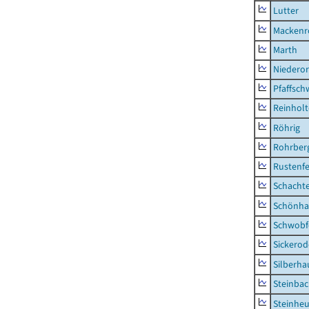
Lutter
Mackenr
Marth
Niederor
Pfaffsc
Reinhol
Röhrig
Rohrber
Rustenf
Schacht
Schönha
Schwobf
Sickerod
Silberha
Steinba
Steinhe