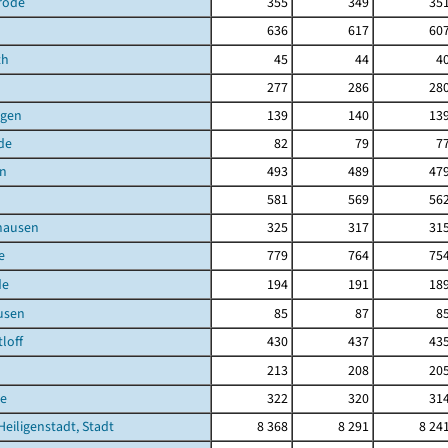
rode
355
349
35
636
617
60
th
45
44
4
277
286
28
agen
139
140
13
de
82
79
7
en
493
489
47
581
569
56
hausen
325
317
31
e
779
764
75
de
194
191
18
usen
85
87
8
loff
430
437
43
213
208
20
e
322
320
31
Heiligenstadt, Stadt
8 368
8 291
8 24