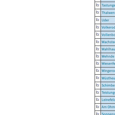
Tastung
Thalwen
Uder
Volkero
Vollenb
Wachste
Wahlhau
Wehnde
Wiesenfe
Wingero
Wüstheu
Schimbe
Teistung
Leinefel
Am Ohm
Sonnens