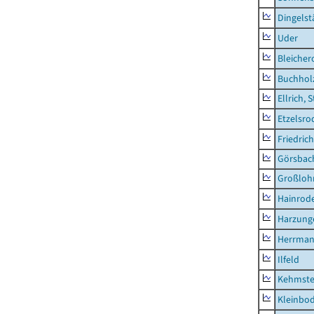
Dingelst
Uder
Bleicher
Buchhol
Ellrich, 
Etzelsro
Friedric
Görsbac
Großloh
Hainrode
Harzung
Herrman
Ilfeld
Kehmste
Kleinbo