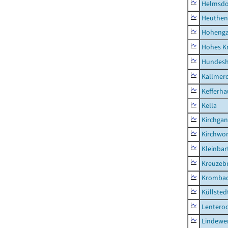
Helmsdo
Heuthen
Hoheng
Hohes K
Hundes
Kallmer
Kefferh
Kella
Kirchga
Kirchwor
Kleinbart
Kreuzeb
Kromba
Küllsted
Lentero
Lindewe