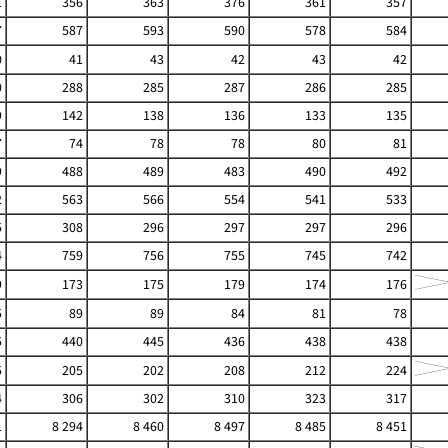
1
356
363
376
361
357
7
587
593
590
578
584
0
41
43
42
43
42
0
288
285
287
286
285
9
142
138
136
133
135
7
74
78
78
80
81
9
488
489
483
490
492
2
563
566
554
541
533
5
308
296
297
297
296
4
759
756
755
745
742
9
173
175
179
174
176
5
89
89
84
81
78
5
440
445
436
438
438
5
205
202
208
212
224
4
306
302
310
323
317
1
8 294
8 460
8 497
8 485
8 451