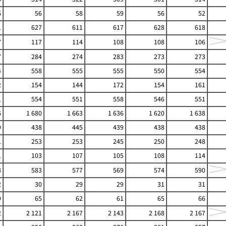
6
56
58
59
56
52
1
627
611
617
628
618
7
117
114
108
108
106
7
284
274
283
273
273
4
558
555
555
550
554
2
154
144
172
154
161
1
554
551
558
546
551
6
1 680
1 663
1 636
1 620
1 638
9
438
445
439
438
438
1
253
253
245
250
248
1
103
107
105
108
114
8
583
577
569
574
590
2
30
29
29
31
31
9
65
62
61
65
66
2
2 121
2 167
2 143
2 168
2 167