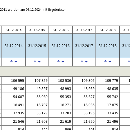
s 2011 wurden am 06.12.2024 mit Ergebnissen
31.12.2014
31.12.2015
31.12.2016
31.12.2017
31.12.2018
31.1
31.12.2014
31.12.2015
31.12.2016
31.12.2017
31.12.2018
31.1
4
106 595
107 859
108 536
109 305
109 779
1
8
49 186
49 597
48 993
48 969
48 635
5
54 687
55 060
55 353
55 627
55 742
1
18 491
18 707
18 271
18 035
17 875
4
32 935
33 129
33 203
33 195
33 435
8
21 546
21 607
21 619
21 650
21 496
5
514
522
509
501
514