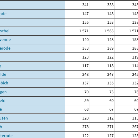
341
338
34
ode
147
148
14
155
153
13
schel
1 571
1 563
1 57
hwende
140
148
15
terode
383
389
38
123
122
11
g
117
118
11
elde
248
247
24
ebich
137
135
13
gen
70
73
7
eld
59
60
6
e
68
67
6
usen
320
312
31
ch
278
271
26
uterode
122
127
12