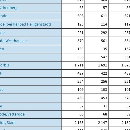
Sickenberg
63
57
5
rode
606
611
62
de (bei Heilbad Heiligenstadt)
125
114
11
lde
291
292
28
de-Westhausen
579
561
55
en
139
135
15
538
547
55
orbis
1 711
1 691
1 67
t
427
422
43
254
256
25
de
109
103
10
463
453
57
de
32
31
3
rode/Vatterode
65
68
5
ädt, Stadt
2 163
2 147
2 13