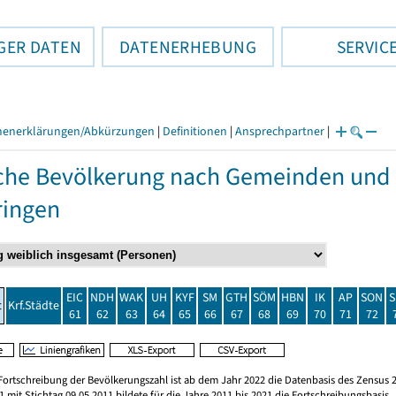
GER DATEN
DATENERHEBUNG
SERVIC
henerklärungen/Abkürzungen
|
Definitionen
|
Ansprechpartner
|
che Bevölkerung nach Gemeinden und 
ringen
EIC
NDH
WAK
UH
KYF
SM
GTH
SÖM
HBN
IK
AP
SON
S
t
Krf.Städte
61
62
63
64
65
66
67
68
69
70
71
72
Fortschreibung der Bevölkerungszahl ist ab dem Jahr 2022 die Datenbasis des Zensus 2
 mit Stichtag 09.05.2011 bildete für die Jahre 2011 bis 2021 die Fortschreibungsbasis.