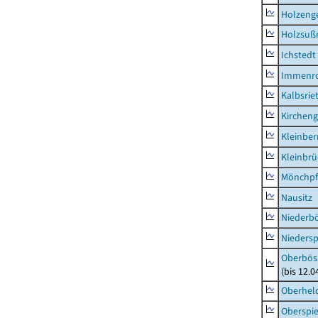
Holzeng
Holzsuß
Ichstedt
Immenr
Kalbsrie
Kircheng
Kleinbe
Kleinbrü
Mönchpfi
Nausitz
Niederb
Niedersp
Oberbös
(bis 12.
Oberhel
Oberspie