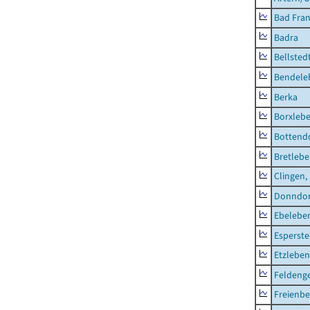
Bad Fran
Badra
Bellsted
Bendele
Berka
Borxleb
Bottend
Bretleb
Clingen,
Donndor
Ebeleben
Esperste
Etzleben
Feldeng
Freienbe