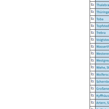
Thalebr
Thüring
Toba
Topfsted
Trebra
Voigtste
Wassert
Westere
Westgre
Wiehe, S
Wolfers
Schernb
Großeneh
Kyffhäus
Artern, 