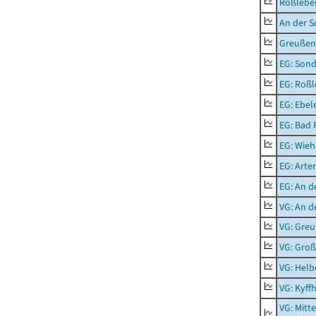
Roßleben
An der S
Greußen,
EG: Sond
EG: Roßl
EG: Ebel
EG: Bad 
EG: Wieh
EG: Arter
EG: An d
VG: An 
VG: Gre
VG: Groß
VG: Helb
VG: Kyff
VG: Mitt