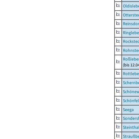
Oldisleb
Otterste
Reinsdor
Ringleb
Rockste
Rohnste
Roßleben
(bis 12.
Rottleb
Schernb
Schönew
Schönfe
Seega
Sonders
Steintha
Straußb