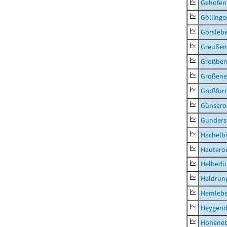
Gehofen
Göllinge
Gorsleb
Greußen,
Großber
Großeneh
Großfur
Günsero
Gunders
Hachelb
Hautero
Helbedü
Heldrung
Hemleb
Heygend
Hohene