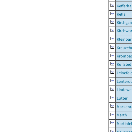
Kefferh
Kella
Kirchga
Kirchwor
Kleinbart
Kreuzeb
Kromba
Küllsted
Leinefel
Lentero
Lindewe
Lutter
Mackenr
Marth
Martinfe