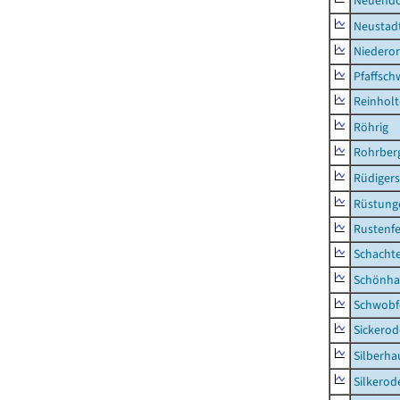
Neuendo
Neustad
Niederor
Pfaffsc
Reinhol
Röhrig
Rohrber
Rüdiger
Rüstung
Rustenf
Schacht
Schönha
Schwobf
Sickerod
Silberha
Silkerod