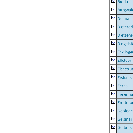
Buhla
Burgwal
Deuna
Dietero
Dietzen
Dingelst
Ecklinge
Effelder
Eichstru
Ershaus
Ferna
Freienh
Frettero
Geisled
Geismar
Gerbers