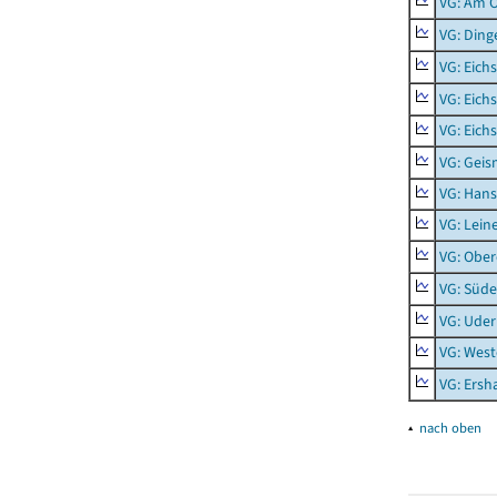
VG: Am 
VG: Ding
VG: Eich
VG: Eich
VG: Eich
VG: Geis
VG: Hans
VG: Lein
VG: Obe
VG: Süde
VG: Uder
VG: West
VG: Ers
▴
nach oben