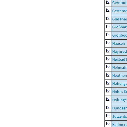
Gernrod
Gertero
Glaseha
Großbart
Großbo
Hausen
Haynrod
Heilbad 
Helmsdo
Heuthen
Hoheng
Hohes K
Holunge
Hundes
Jützenb
Kallmer