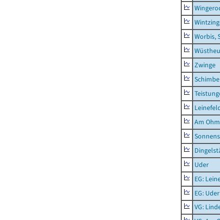
Wingero
Wintzin
Worbis, 
Wüstheu
Zwinge
Schimbe
Teistung
Leinefel
Am Ohm
Sonnens
Dingelst
Uder
EG: Lein
EG: Uder
VG: Lind