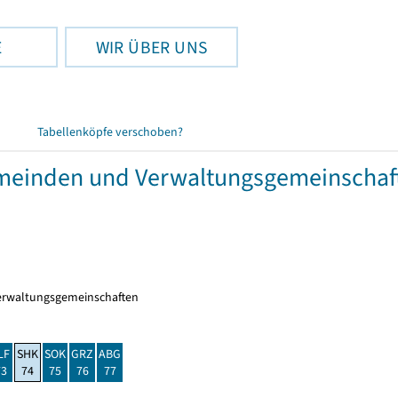
E
WIR ÜBER UNS
Tabellenköpfe verschoben?
meinden und Verwaltungsgemeinschaf
erwaltungsgemeinschaften
LF
SHK
SOK
GRZ
ABG
73
74
75
76
77