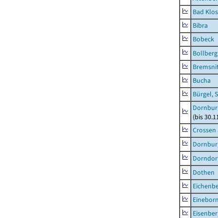
Bad Klos
Bibra
Bobeck
Bollberg
Bremsni
Bucha
Bürgel, 
Dornbur
(bis 30.
Crossen 
Dornburg
Dorndorf
Dothen
Eichenb
Einebor
Eisenber