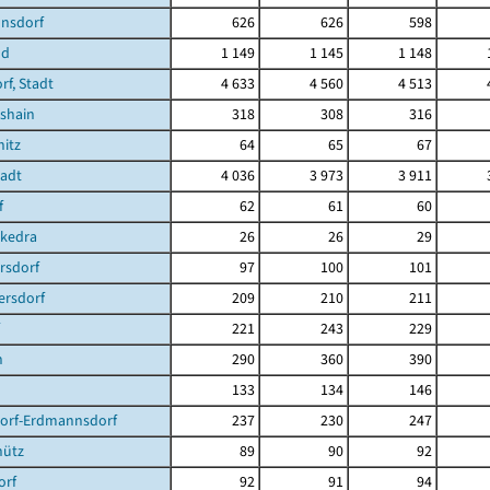
nsdorf
626
626
598
nd
1 149
1 145
1 148
f, Stadt
4 633
4 560
4 513
shain
318
308
316
itz
64
65
67
tadt
4 036
3 973
3 911
f
62
61
60
ckedra
26
26
29
rsdorf
97
100
101
ersdorf
209
210
211
221
243
229
n
290
360
390
133
134
146
dorf-Erdmannsdorf
237
230
247
hütz
89
90
92
orf
92
91
94