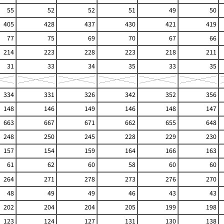
55
52
52
51
49
50
405
428
437
430
421
419
77
75
69
70
67
66
214
223
228
223
218
211
31
33
34
35
33
35
334
331
326
342
352
356
148
146
149
146
148
147
663
667
671
662
655
648
248
250
245
228
229
230
157
154
159
164
166
163
61
62
60
58
60
60
264
271
278
273
276
270
48
49
49
46
43
43
202
204
204
205
199
198
123
124
127
131
130
138