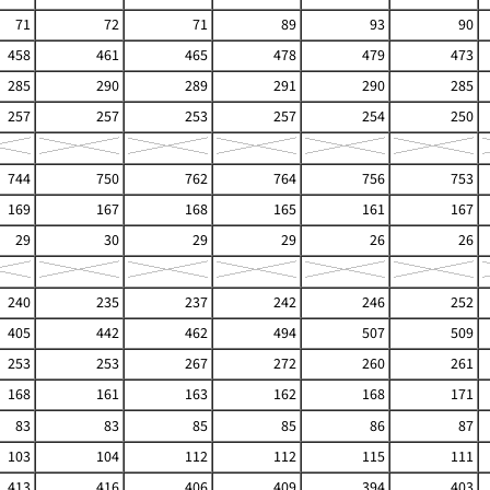
71
72
71
89
93
90
458
461
465
478
479
473
285
290
289
291
290
285
257
257
253
257
254
250
744
750
762
764
756
753
169
167
168
165
161
167
29
30
29
29
26
26
240
235
237
242
246
252
405
442
462
494
507
509
253
253
267
272
260
261
168
161
163
162
168
171
83
83
85
85
86
87
103
104
112
112
115
111
413
416
406
409
394
403