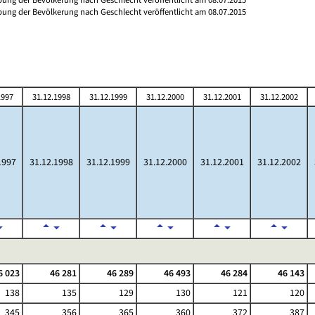
ibung der Bevölkerung nach Geschlecht veröffentlicht am 08.07.2015
1997
31.12.1998
31.12.1999
31.12.2000
31.12.2001
31.12.2002
1997
31.12.1998
31.12.1999
31.12.2000
31.12.2001
31.12.2002
6 023
46 281
46 289
46 493
46 284
46 143
138
135
129
130
121
120
345
356
365
360
372
387