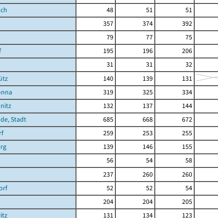
ach
48
51
51
357
374
392
79
77
75
f
195
196
206
31
31
32
ütz
140
139
131
önna
319
325
334
nitz
132
137
144
de, Stadt
685
668
672
rf
259
253
255
rg
139
146
155
56
54
58
237
260
260
orf
52
52
54
204
204
205
itz
131
134
123