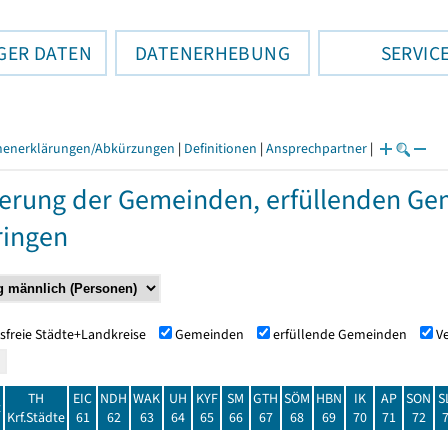
GER DATEN
DATENERHEBUNG
SERVIC
henerklärungen/Abkürzungen
|
Definitionen
|
Ansprechpartner
|
erung der Gemeinden, erfüllenden Ge
ringen
sfreie Städte+Landkreise
Gemeinden
erfüllende Gemeinden
V
TH
EIC
NDH
WAK
UH
KYF
SM
GTH
SÖM
HBN
IK
AP
SON
S
t
Krf.Städte
61
62
63
64
65
66
67
68
69
70
71
72