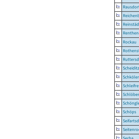
Rausdor
Reichen
Reinstäd
Renthen
Rockau
Rothens
Ruttersd
Scheidit
Schkölen
Schleifre
Schlöbe
Schöngl
Schöps
Seifartsd
Seitenro
Serba