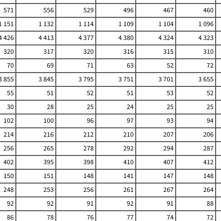
571
556
529
496
467
460
1 151
1 132
1 114
1 109
1 104
1 096
4 426
4 413
4 377
4 380
4 324
4 323
320
317
320
316
315
310
70
69
71
63
52
72
3 855
3 845
3 795
3 751
3 701
3 655
55
51
52
51
53
52
30
28
25
24
25
25
102
100
96
97
93
94
214
216
212
210
207
206
256
265
278
292
294
287
402
395
398
410
407
412
150
151
148
141
147
148
248
253
256
261
267
264
92
92
91
92
91
88
86
78
76
77
74
72