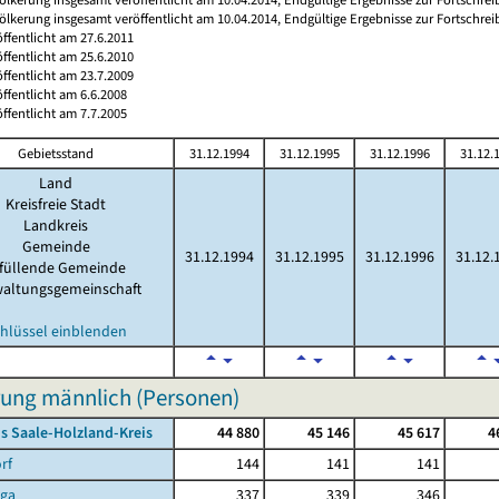
ölkerung insgesamt veröffentlicht am 10.04.2014, Endgültige Ergebnisse zur Fortschre
öffentlicht am 27.6.2011
öffentlicht am 25.6.2010
öffentlicht am 23.7.2009
öffentlicht am 6.6.2008
öffentlicht am 7.7.2005
Gebietsstand
31.12.1994
31.12.1995
31.12.1996
31.12.
Land
Kreisfreie Stadt
Landkreis
Gemeinde
31.12.1994
31.12.1995
31.12.1996
31.12.
rfüllende Gemeinde
waltungsgemeinschaft
hlüssel einblenden
ung männlich (Personen)
s Saale-Holzland-Kreis
44 880
45 146
45 617
4
rf
144
141
141
rga
337
339
346