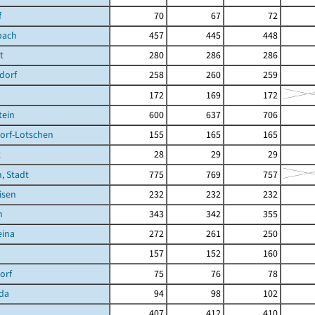
f
70
67
72
bach
457
445
448
t
280
286
286
dorf
258
260
259
172
169
172
tein
600
637
706
orf-Lotschen
155
165
165
z
28
29
29
, Stadt
775
769
757
isen
232
232
232
n
343
342
355
eina
272
261
250
157
152
160
orf
75
76
78
da
94
98
102
407
412
410