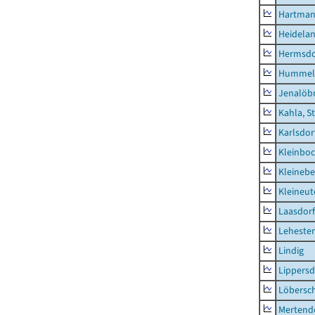
Hartman
Heidela
Hermsdor
Hummel
Jenalöbn
Kahla, S
Karlsdor
Kleinbo
Kleinebe
Kleineut
Laasdorf
Leheste
Lindig
Lippers
Löbersc
Mertend