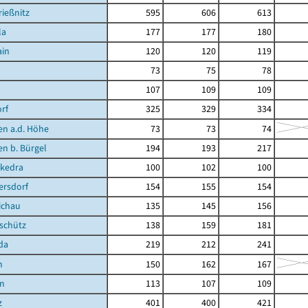
ießnitz
595
606
613
la
177
177
180
ain
120
120
119
73
75
78
107
109
109
rf
325
329
334
en a.d. Höhe
73
73
74
en b. Bürgel
194
193
217
kedra
100
102
100
ersdorf
154
155
154
ichau
135
145
156
schütz
138
159
181
da
219
212
241
n
150
162
167
en
113
107
109
z
401
400
421