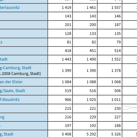
terlausnitz
1 419
1 461
1 557
143
143
146
201
200
187
128
133
135
tz
81
82
79
418
451
514
Stadt
1 443
1 490
1 552
g-Camburg, Stadt
1 399
1 390
1 378
11.2008 Camburg, Stadt)
an der Elster
1 084
1 088
1 068
/Saale, Stadt
519
516
506
-Steudnitz
966
1 025
1 011
215
221
230
erg
216
229
227
n
197
192
188
g, Stadt
5 408
5 292
5 326