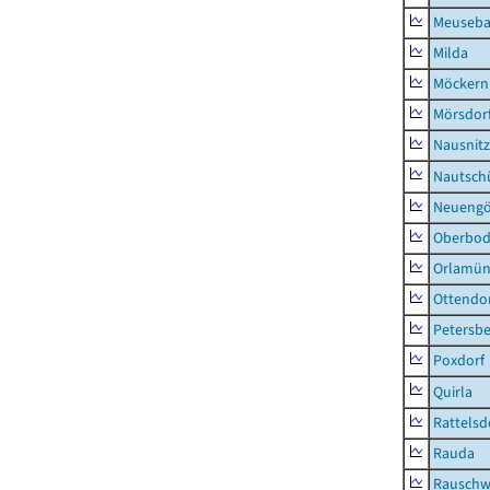
Meuseb
Milda
Möckern
Mörsdor
Nausnitz
Nautsch
Neueng
Oberbod
Orlamün
Ottendo
Petersbe
Poxdorf
Quirla
Rattelsd
Rauda
Rauschw