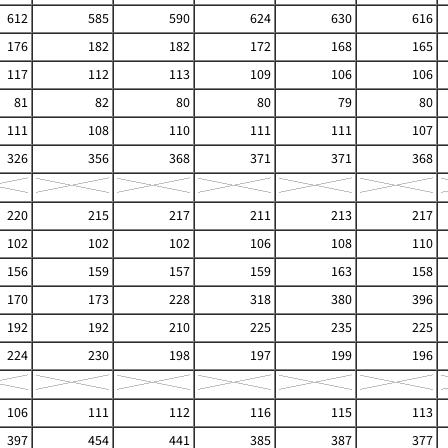
612
585
590
624
630
616
176
182
182
172
168
165
117
112
113
109
106
106
81
82
80
80
79
80
111
108
110
111
111
107
326
356
368
371
371
368
220
215
217
211
213
217
102
102
102
106
108
110
156
159
157
159
163
158
170
173
228
318
380
396
192
192
210
225
235
225
224
230
198
197
199
196
106
111
112
116
115
113
397
454
441
385
387
377