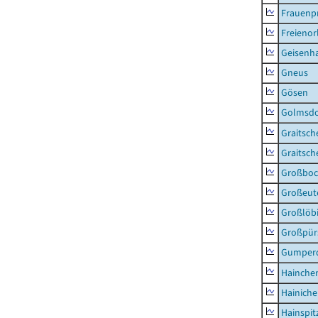
Frauenpr
Freienor
Geisenh
Gneus
Gösen
Golmsdo
Graitsch
Graitsch
Großboc
Großeut
Großlöb
Großpür
Gumper
Hainche
Hainich
Hainspit