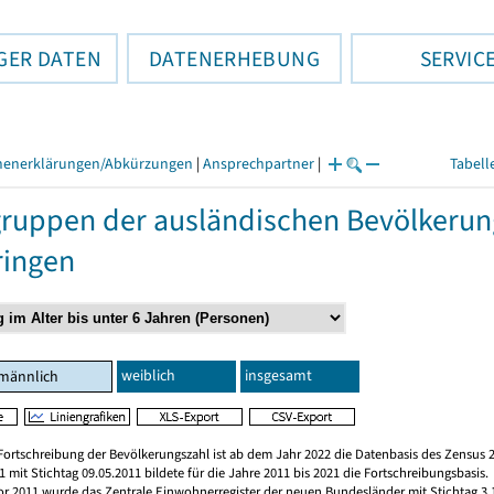
GER DATEN
DATENERHEBUNG
SERVIC
henerklärungen/Abkürzungen
|
Ansprechpartner
|
Tabell
gruppen der ausländischen Bevölkerun
ringen
weiblich
insgesamt
männlich
Fortschreibung der Bevölkerungszahl ist ab dem Jahr 2022 die Datenbasis des Zensus 2
 mit Stichtag 09.05.2011 bildete für die Jahre 2011 bis 2021 die Fortschreibungsbasis.
vor 2011 wurde das Zentrale Einwohnerregister der neuen Bundesländer mit Stichtag 3.