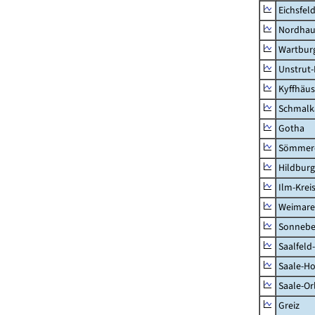
Eichsfel
Nordhau
Wartburg
Unstrut-
Kyffhäus
Schmalk
Gotha
Sömmer
Hildbur
Ilm-Krei
Weimare
Sonnebe
Saalfeld
Saale-Ho
Saale-Or
Greiz