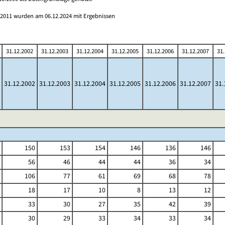
s 2011 wurden am 06.12.2024 mit Ergebnissen
31.12.2002
31.12.2003
31.12.2004
31.12.2005
31.12.2006
31.12.2007
31
31.12.2002
31.12.2003
31.12.2004
31.12.2005
31.12.2006
31.12.2007
31.
150
153
154
146
136
146
56
46
44
44
36
34
106
77
61
69
68
78
18
17
10
8
13
12
33
30
27
35
42
39
30
29
33
34
33
34