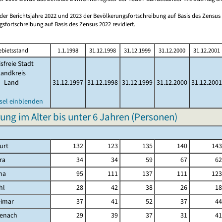
 der Berichtsjahre 2022 und 2023 der Bevölkerungsfortschreibung auf Basis des Zensu
sfortschreibung auf Basis des Zensus 2022 revidiert.
ebietsstand
1.1.1998
31.12.1998
31.12.1999
31.12.2000
31.12.2001
isfreie Stadt
Landkreis
Land
31.12.1997
31.12.1998
31.12.1999
31.12.2000
31.12.2001
sel einblenden
ung im Alter bis unter 6 Jahren (Personen)
urt
132
123
135
140
143
ra
34
34
59
67
62
na
95
111
137
111
123
hl
28
42
38
26
18
eimar
37
41
52
37
44
senach
29
39
37
31
41