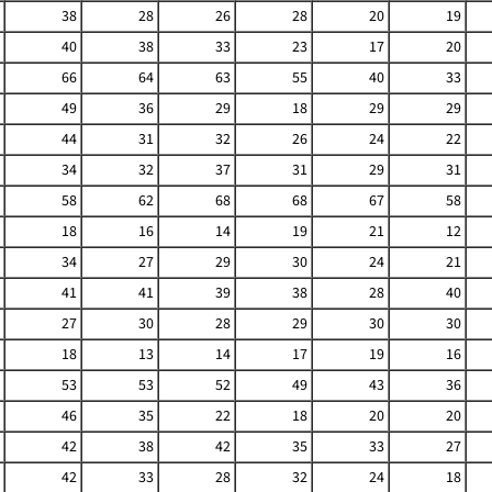
38
28
26
28
20
19
40
38
33
23
17
20
66
64
63
55
40
33
49
36
29
18
29
29
44
31
32
26
24
22
34
32
37
31
29
31
58
62
68
68
67
58
18
16
14
19
21
12
34
27
29
30
24
21
41
41
39
38
28
40
27
30
28
29
30
30
18
13
14
17
19
16
53
53
52
49
43
36
46
35
22
18
20
20
42
38
42
35
33
27
42
33
28
32
24
18