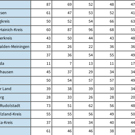
d
87
69
52
48
47
sen
61
47
53
52
41
kreis
50
52
54
66
63
Hainich-Kreis
60
87
96
68
55
erkreis
43
50
44
43
48
alden-Meiningen
33
26
22
36
36
37
36
54
55
49
da
11
7
13
11
17
ghausen
45
37
29
34
34
s
50
54
57
57
49
r Land
39
38
39
30
34
rg
28
33
26
28
20
-Rudolstadt
73
51
62
56
48
lzland-Kreis
55
55
56
49
50
la-Kreis
37
35
34
40
44
61
46
46
38
38