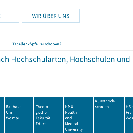
E
WIR ÜBER UNS
Tabellenköpfe verschoben?
ach Hochschularten, Hochschulen und
Kunsthoch-
Bauhaus-
Theolo-
HMU
schulen
HS 
Uni
gische
Health
Fran
Weimar
Fakultät
and
Wei
Erfurt
Medical
University