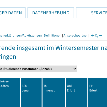
GER DATEN
DATENERHEBUNG
SERVIC
henerklärungen/Abkürzungen
|
Definitionen
|
Ansprechpartner
|
rende insgesamt im Wintersemester n
ringen
Univer-
sitäten
FSU
TU
Uni
PH
Jena
Ilmenau
Erfurt
Erfurt