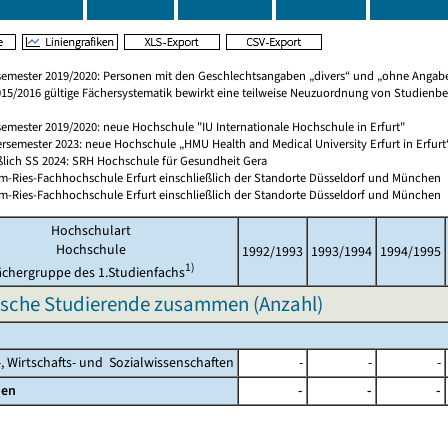
emester 2019/2020: Personen mit den Geschlechtsangaben „divers“ und „ohne Angabe“
015/2016 gültige Fächersystematik bewirkt eine teilweise Neuzuordnung von Studienbe
emester 2019/2020: neue Hochschule "IU Internationale Hochschule in Erfurt"
emester 2023: neue Hochschule „HMU Health and Medical University Erfurt in Erfurt
ießlich SS 2024: SRH Hochschule für Gesundheit Gera
m-Ries-Fachhochschule Erfurt einschließlich der Standorte Düsseldorf und München
m-Ries-Fachhochschule Erfurt einschließlich der Standorte Düsseldorf und München
Hochschulart
Hochschule
1992/1993
1993/1994
1994/1995
1)
ächergruppe des 1.Studienfachs
ische Studierende zusammen (Anzahl)
 Wirtschafts- und Sozialwissenschaften
-
-
-
en
-
-
-