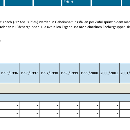
Erfurt
 (nach § 22 Abs. 3 PStG) werden in Geheimhaltungsfällen per Zufallsprinzip dem mä
reichen zu Fächergruppen. Die aktuellen Ergebnisse nach einzelnen Fächergruppen sin
“
1995/1996
1996/1997
1997/1998
1998/1999
1999/2000
2000/2001
2001
-
-
-
-
-
-
-
-
-
-
-
-