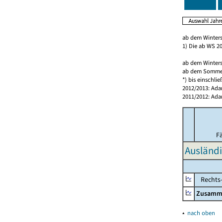
ab dem Winters
1) Die ab WS 2
ab dem Winters
ab dem Sommers
*) bis einschl
2012/2013: Ada
2011/2012: Ada
F
Ausländ
Rechts-,
Zusamm
▴
nach oben