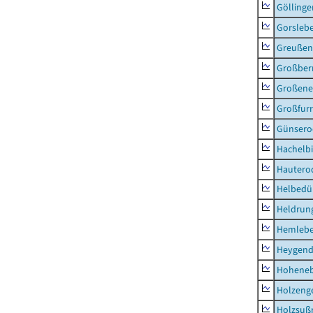
Göllinge
Gorsleb
Greußen,
Großber
Großeneh
Großfur
Günsero
Hachelb
Hautero
Helbedü
Heldrung
Hemleb
Heygend
Hohene
Holzeng
Holzsuß