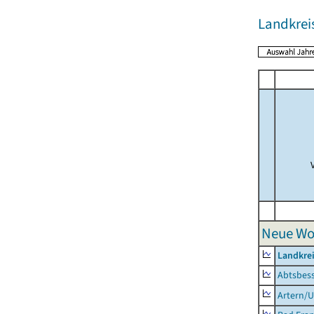
Landkrei
Neue Wo
Landkrei
Abtsbes
Artern/U