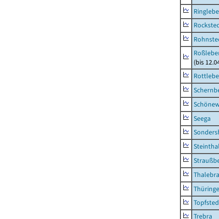
Ringleb
Rockste
Rohnste
Roßleben
(bis 12.
Rottleb
Schernb
Schönew
Seega
Sonders
Steintha
Straußb
Thalebr
Thüring
Topfsted
Trebra