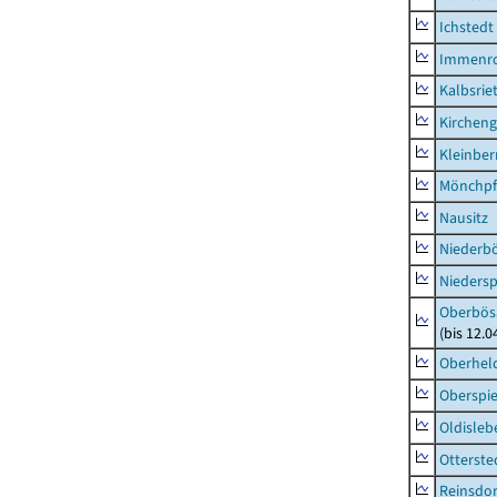
Ichstedt
Immenr
Kalbsrie
Kircheng
Kleinbe
Mönchpfi
Nausitz
Niederb
Niedersp
Oberbös
(bis 12.
Oberhel
Oberspie
Oldisleb
Otterste
Reinsdor