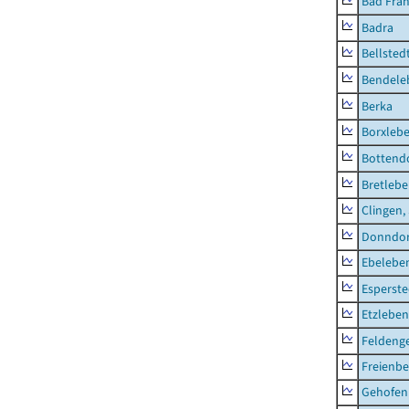
Bad Fran
Badra
Bellsted
Bendele
Berka
Borxleb
Bottend
Bretleb
Clingen,
Donndor
Ebeleben
Esperste
Etzleben
Feldeng
Freienbe
Gehofen