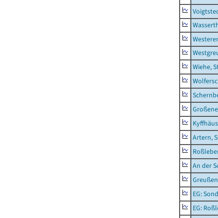
Voigtste
Wassert
Westere
Westgre
Wiehe, S
Wolfers
Schernb
Großeneh
Kyffhäus
Artern, 
Roßleben
An der S
Greußen,
EG: Sond
EG: Roßl