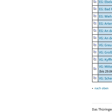
EG: Ebel
EG: Bad 
EG: Wieh
EG: Arter
EG: An d
VG: An 
VG: Gre
VG: Groß
VG: Kyff
VG: Mitt
(bis 29.
VG: Sche
▴
nach oben
Das Thüringer