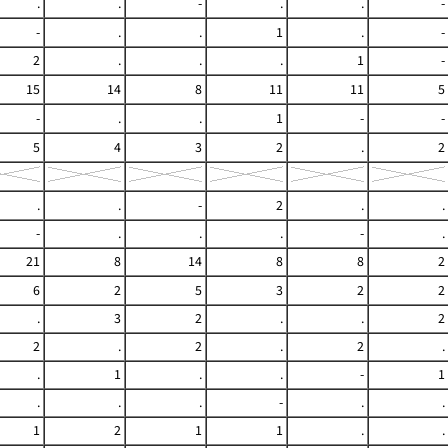
.
.
-
.
.
-
-
.
.
1
.
-
2
.
.
.
1
-
15
14
8
11
11
5
-
.
.
1
-
-
5
4
3
2
.
2
.
.
-
2
.
.
-
.
.
.
-
.
21
8
14
8
8
2
6
2
5
3
2
2
.
3
2
.
.
2
2
.
2
.
2
.
.
1
.
.
-
1
.
.
.
-
.
.
1
2
1
1
.
.