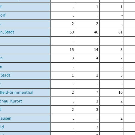
f
.
1
1
orf
.
.
-
s
2
2
.
n, Stadt
50
46
81
-
.
-
15
14
3
nn
3
4
2
im
.
.
.
 Stadt
1
1
3
z
-
-
-
feld-Grimmenthal
2
7
10
önau, Kurort
.
3
2
d
2
3
-
hausen
.
.
2
ld
.
2
.