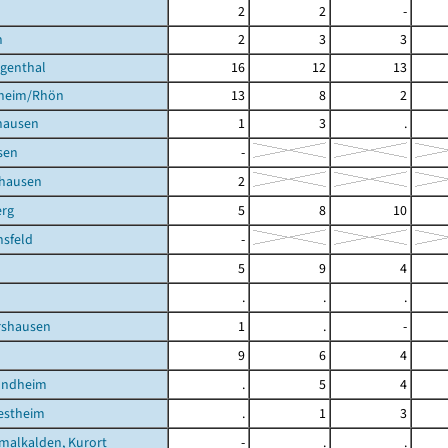
2
2
-
h
2
3
3
igenthal
16
12
13
heim/Rhön
13
8
2
hausen
1
3
.
sen
-
hausen
2
rg
5
8
10
sfeld
-
5
9
4
.
.
.
shausen
1
.
-
9
6
4
undheim
.
5
4
estheim
.
1
3
malkalden, Kurort
-
.
.