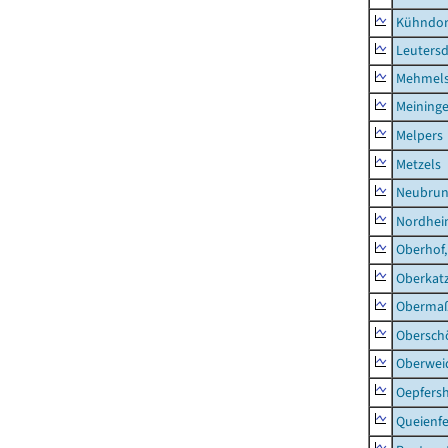
Kühndor
Leutersd
Mehmel
Meininge
Melpers
Metzels
Neubru
Nordhe
Oberhof,
Oberkat
Obermaß
Obersch
Oberwei
Oepfers
Queienfe