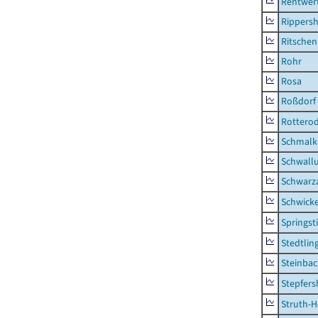
Rentwer
Rippers
Ritsche
Rohr
Rosa
Roßdorf
Rottero
Schmalka
Schwall
Schwarz
Schwick
Springsti
Stedtlin
Steinbac
Stepfer
Struth-