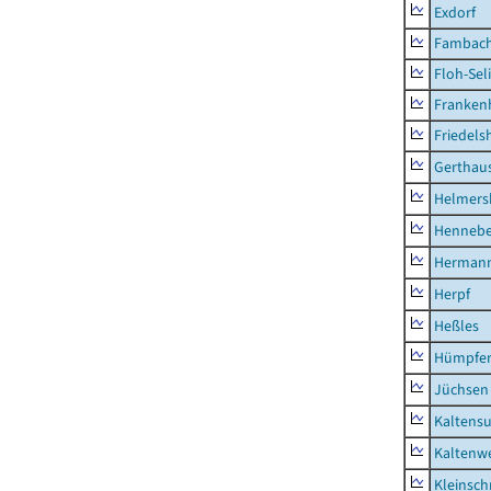
Exdorf
Fambac
Floh-Sel
Franken
Friedels
Gerthau
Helmers
Hennebe
Hermann
Herpf
Heßles
Hümpfer
Jüchsen
Kaltens
Kaltenw
Kleinsch