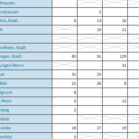
thausen
.
nnshausen
.
2
.
hlis, Stadt
6
13
16
ck
19
11
rdheim, Stadt
ingen, Stadt
83
91
129
tungen/Werra
.
31
mar
31
25
.
feld
21
26
8
lgrund
8
.
.
e Rhön
5
.
13
steig
2
.
.
blick
.
brücke
18
27
19
errhön
5