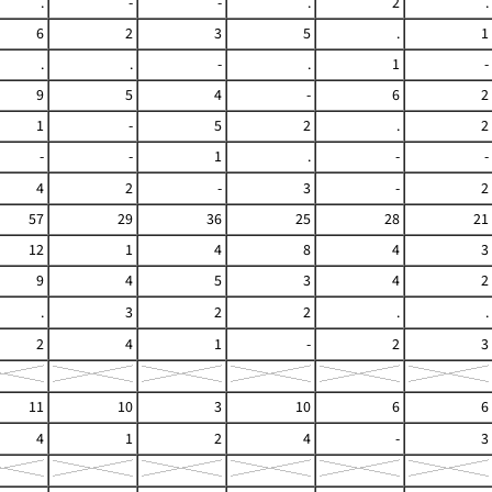
.
-
-
.
2
.
6
2
3
5
.
1
.
.
-
.
1
-
9
5
4
-
6
2
1
-
5
2
.
2
-
-
1
.
-
-
4
2
-
3
-
2
57
29
36
25
28
21
12
1
4
8
4
3
9
4
5
3
4
2
.
3
2
2
.
.
2
4
1
-
2
3
11
10
3
10
6
6
4
1
2
4
-
3