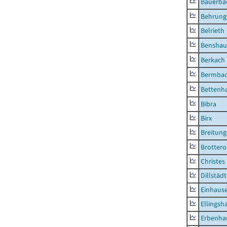
Bauerba
Behrung
Belrieth
Benshau
Berkach
Bermba
Bettenh
Bibra
Birx
Breitun
Brottero
Christes
Dillstädt
Einhaus
Ellingsh
Erbenha