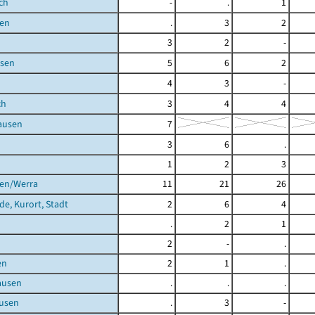
ch
-
.
1
en
.
3
2
3
2
-
sen
5
6
2
4
3
-
ch
3
4
4
ausen
7
3
6
.
1
2
3
gen/Werra
11
21
26
de, Kurort, Stadt
2
6
4
.
2
1
2
-
.
en
2
1
.
ausen
.
.
.
usen
.
3
-