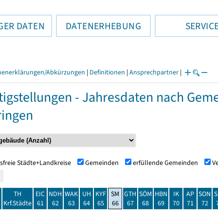
GER DATEN
DATENERHEBUNG
SERVIC
henerklärungen/Abkürzungen
|
Definitionen
|
Ansprechpartner
|
tigstellungen - Jahresdaten nach Ge
ringen
sfreie Städte+Landkreise
Gemeinden
erfüllende Gemeinden
V
TH
EIC
NDH
WAK
UH
KYF
SM
GTH
SÖM
HBN
IK
AP
SON
S
t
Krf.Städte
61
62
63
64
65
66
67
68
69
70
71
72