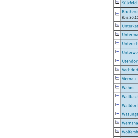
Sülzfeld
Brottero
(bis 30.1
Unterka
Unterma
Untersc
Unterwe
Utendor
Vachdor
Viernau
Wahns
Wallbac
Walldorf
Wasunge
Wernsha
Wölfers