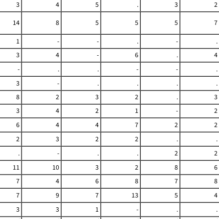
3
4
5
.
3
2
14
8
5
5
5
7
1
-
-
.
-
.
3
4
-
6
.
4
-
.
.
-
-
.
3
-
.
.
.
.
8
2
3
2
.
3
3
4
2
1
-
2
6
4
4
7
2
2
2
3
2
2
.
.
.
-
.
.
2
2
11
10
3
2
8
6
7
4
6
8
7
8
7
9
7
13
5
4
3
3
1
-
.
.