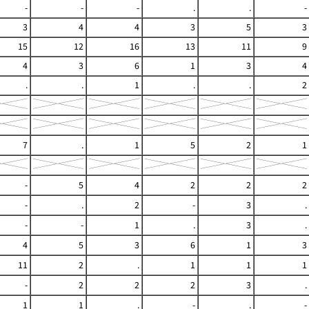
-
-
-
.
.
-
3
4
4
3
5
3
15
12
16
13
11
9
4
3
6
1
3
4
.
.
1
.
.
2
7
.
1
5
2
1
-
5
4
2
2
2
-
.
2
-
3
.
-
-
1
.
3
.
4
5
3
6
1
3
11
2
.
1
1
1
-
2
2
2
3
.
1
1
.
-
.
-