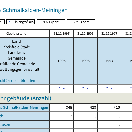
s Schmalkalden-Meiningen
Gebietsstand
31.12.1995
31.12.1996
31.12.1997
31.1
Land
Kreisfreie Stadt
Landkreis
Gemeinde
1995
1996
1997
1
rfüllende Gemeinde
waltungsgemeinschaft
chlüssel einblenden
hngebäude (Anzahl)
is Schmalkalden-Meiningen
345
428
410
ch
2
.
.
ausen
.
-
.