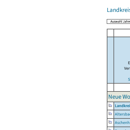
Landkrei
E
Ver
S
Neue Wo
Landkre
Altersba
Aschenh