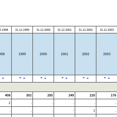
2.1998
31.12.1999
31.12.2000
31.12.2001
31.12.2002
31.12.2003
998
1999
2000
2001
2002
2003
408
302
285
249
220
176
2
.
.
.
.
.
.
.
.
-
1
.