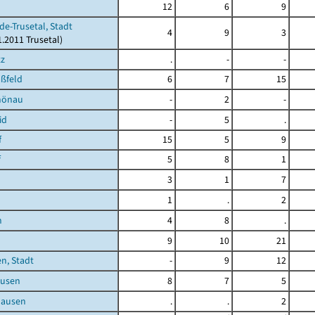
12
6
9
de-Trusetal, Stadt
4
9
3
1.2011 Trusetal)
tz
.
-
-
ßfeld
6
7
15
hönau
-
2
-
id
-
5
.
f
15
5
9
f
5
8
1
3
1
7
1
.
2
h
4
8
.
9
10
21
n, Stadt
-
9
12
usen
8
7
5
hausen
.
.
2