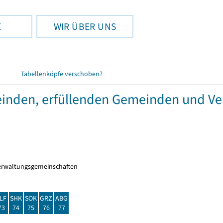
E
WIR ÜBER UNS
Tabellenköpfe verschoben?
meinden, erfüllenden Gemeinden und V
erwaltungsgemeinschaften
LF
SHK
SOK
GRZ
ABG
73
74
75
76
77