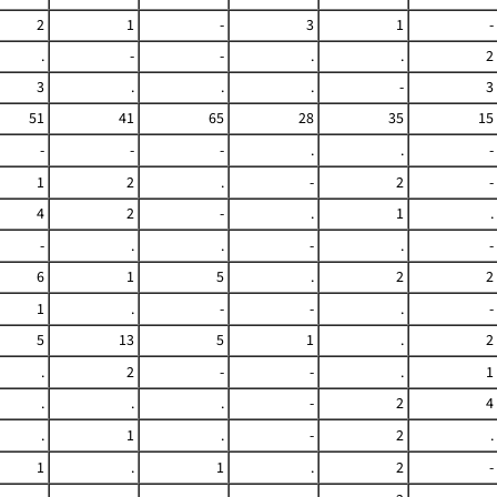
2
1
-
3
1
-
.
-
-
.
.
2
3
.
.
.
-
3
51
41
65
28
35
15
-
-
-
.
.
-
1
2
.
-
2
-
4
2
-
.
1
.
-
.
.
-
.
-
6
1
5
.
2
2
1
.
-
-
.
-
5
13
5
1
.
2
.
2
-
-
.
1
.
.
.
-
2
4
.
1
.
-
2
.
1
.
1
.
2
-