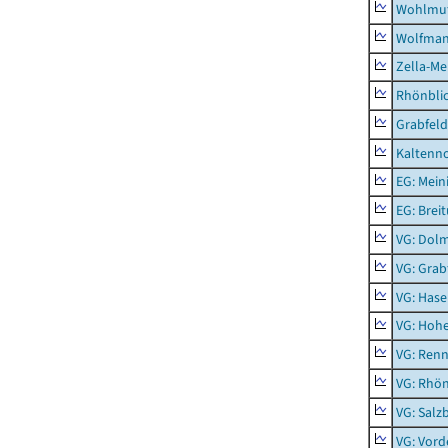
Wohlmu
Wolfma
Zella-Me
Rhönbli
Grabfeld
Kaltenno
EG: Mein
EG: Brei
VG: Dol
VG: Grab
VG: Hase
VG: Hoh
VG: Renn
VG: Rhön
VG: Salz
VG: Vord