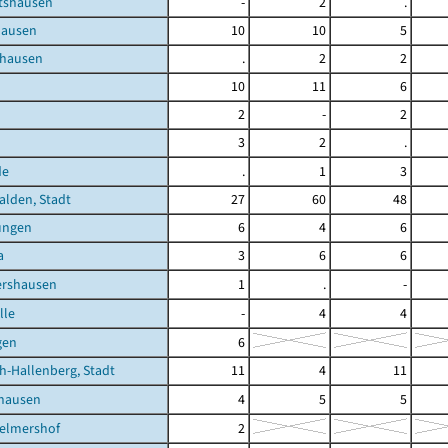
tshausen
-
2
.
hausen
10
10
5
nhausen
.
2
2
10
11
6
2
-
2
3
2
.
de
.
1
3
lden, Stadt
27
60
48
ungen
6
4
6
a
3
6
6
ershausen
1
.
-
lle
-
4
4
gen
6
h-Hallenberg, Stadt
11
4
11
shausen
4
5
5
Helmershof
2