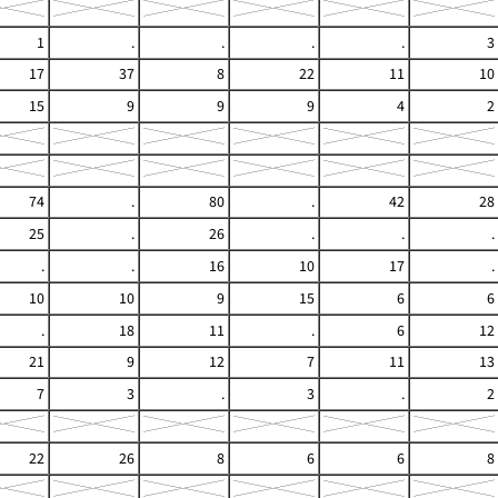
1
.
.
.
.
3
17
37
8
22
11
10
15
9
9
9
4
2
74
.
80
.
42
28
25
.
26
.
.
.
.
.
16
10
17
.
10
10
9
15
6
6
.
18
11
.
6
12
21
9
12
7
11
13
7
3
.
3
.
2
22
26
8
6
6
8