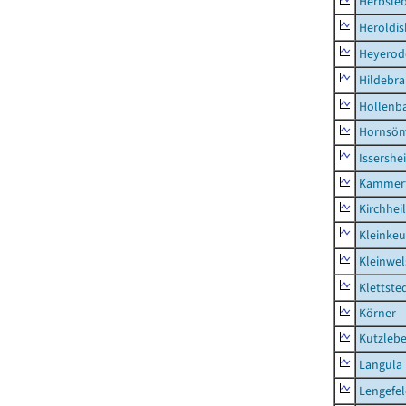
Herbsle
Heroldi
Heyerod
Hildebr
Hollenb
Hornsö
Issershe
Kammerf
Kirchhei
Kleinkeu
Kleinwe
Klettste
Körner
Kutzleb
Langula
Lengefe