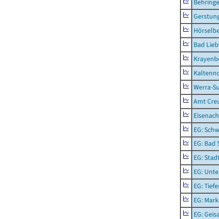
Behring
Gerstun
Hörselbe
Bad Lieb
Krayenb
Kaltenno
Werra-Su
Amt Creu
Eisenach
EG: Schw
EG: Bad 
EG: Stad
EG: Unte
EG: Tief
EG: Mark
EG: Geisa