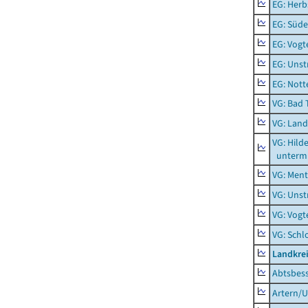
EG: Herb
EG: Süde
EG: Vogt
EG: Unst
EG: Nott
VG: Bad 
VG: Lan
VG: Hil
unterm 
VG: Men
VG: Unst
VG: Vogt
VG: Schl
Landkrei
Abtsbes
Artern/U