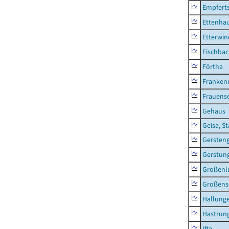
Empfert
Ettenhau
Etterwi
Fischba
Förtha
Franken
Frauens
Gehaus
Geisa, S
Gersten
Gerstun
Großenl
Großens
Hallung
Hastrung
Ifta