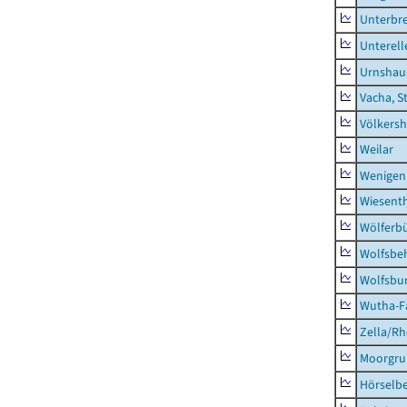
Unterbr
Unterell
Urnshau
Vacha, S
Völkers
Weilar
Wenigen
Wiesent
Wölferbü
Wolfsbe
Wolfsbu
Wutha-F
Zella/R
Moorgr
Hörselb