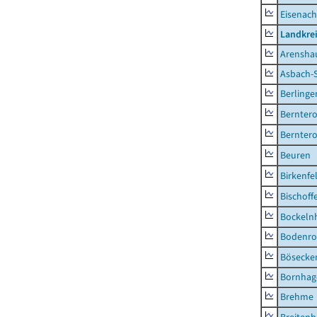
Eisenach
Landkrei
Arensha
Asbach-
Berlinge
Berntero
Berntero
Beuren
Birkenfe
Bischoff
Bockeln
Bodenro
Bösecke
Bornhag
Brehme