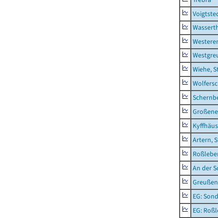
Voigtste
Wassert
Westere
Westgre
Wiehe, S
Wolfers
Schernb
Großeneh
Kyffhäus
Artern, 
Roßleben
An der S
Greußen,
EG: Sond
EG: Roßl