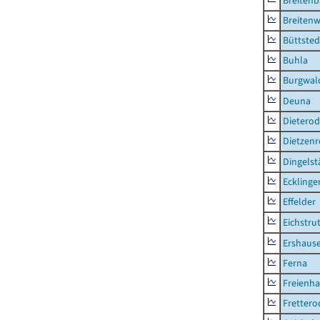
Breiten
Breitenw
Büttsted
Buhla
Burgwal
Deuna
Dietero
Dietzen
Dingelst
Ecklinge
Effelder
Eichstru
Ershaus
Ferna
Freienh
Frettero