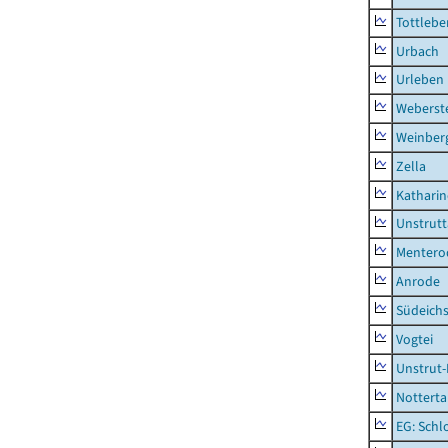
Tottlebe
Urbach
Urleben
Weberst
Weinber
Zella
Kathari
Unstrutt
Mentero
Anrode
Südeichs
Vogtei
Unstrut-
Notterta
EG: Schl