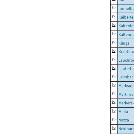
Immelb
Kälberfe
Kaltenle
Kaltenno
Klings
Krautha
Lauchrö
Lauterb
Leimbac
Marksuh
Martinr
Merkers-
Mihla
Nazza
Neidhar