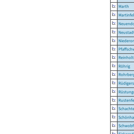
Marth
Martinfe
Neuendo
Neustad
Niederor
Pfaffsc
Reinhol
Röhrig
Rohrber
Rüdiger
Rüstung
Rustenf
Schacht
Schönha
Schwobf