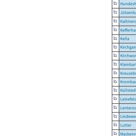
Hundes
Jützenb
Kallmer
Kefferh
Kella
Kirchga
Kirchwor
Kleinbart
Kreuzeb
Kromba
Küllsted
Leinefel
Lentero
Lindewe
Lutter
Mackenr