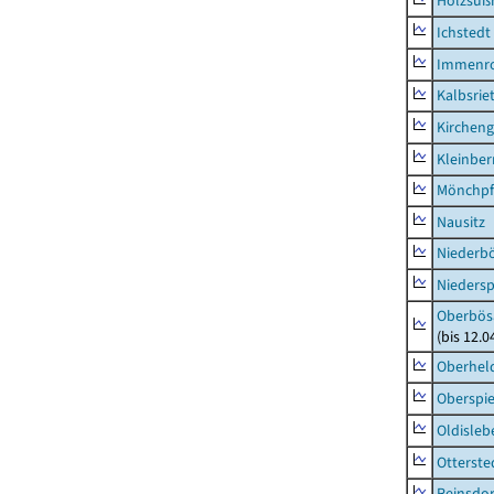
Holzsuß
Ichstedt
Immenr
Kalbsrie
Kircheng
Kleinbe
Mönchpfi
Nausitz
Niederb
Niedersp
Oberbös
(bis 12.
Oberhel
Oberspie
Oldisleb
Otterste
Reinsdor