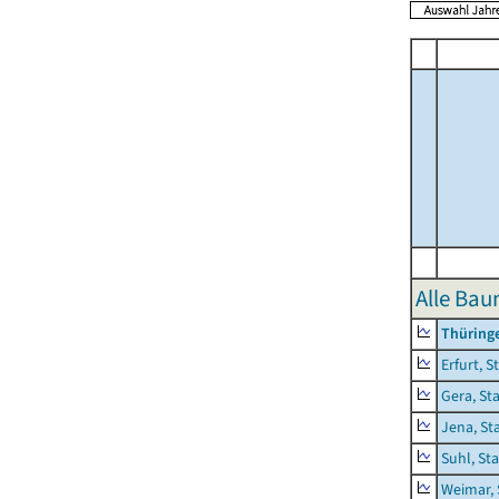
Alle Ba
Thüring
Erfurt, S
Gera, St
Jena, St
Suhl, St
Weimar, 