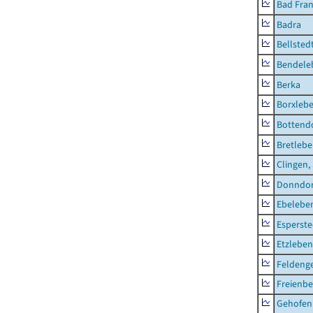
Bad Fran
Badra
Bellsted
Bendele
Berka
Borxleb
Bottend
Bretleb
Clingen,
Donndor
Ebeleben
Esperste
Etzleben
Feldeng
Freienbe
Gehofen