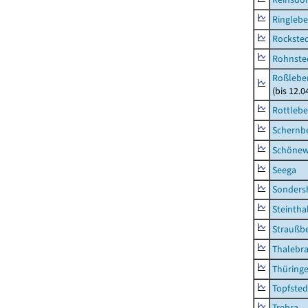
Ringleb
Rockste
Rohnste
Roßleben
(bis 12.
Rottleb
Schernb
Schönew
Seega
Sonders
Steintha
Straußb
Thalebr
Thüring
Topfsted
Trebra