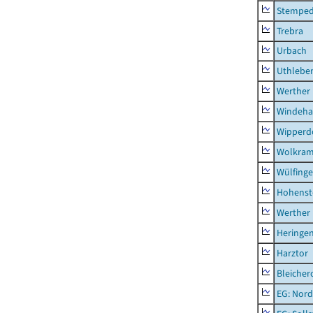
Stempe
Trebra
Urbach
Uthlebe
Werther
Windeha
Wipperd
Wolkram
Wülfing
Hohenst
Werther
Heringen
Harztor
Bleicher
EG: Nord