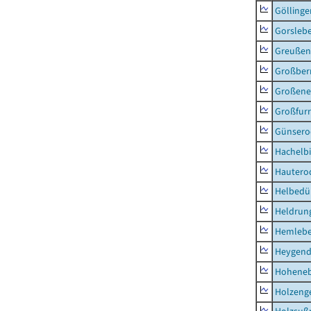
Göllinge
Gorsleb
Greußen,
Großber
Großeneh
Großfur
Günsero
Hachelb
Hautero
Helbedü
Heldrung
Hemleb
Heygend
Hohene
Holzeng