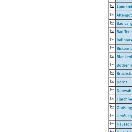
Landkrei
Altengot
Bad Lang
Bad Tenn
Ballhau
Bickenri
Blanken
Bothenh
Bruchst
Dörna
Dünwal
Flarchh
Großeng
Großvar
Haussö