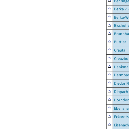
Behring
Berka v. 
Berka/We
Bischofr
Brunnha
Buttlar
Craula
Creuzbur
Dankma
Dermba
Diedorf
Dippach
Dorndor
Ebensha
Eckardt
Eisenach