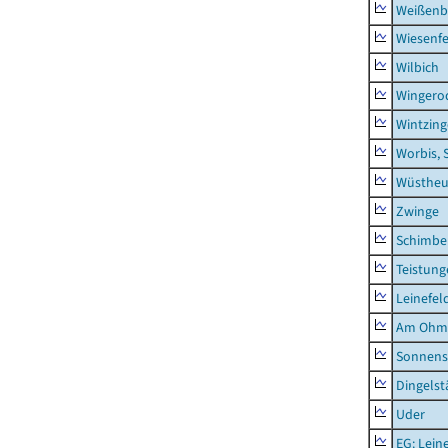
Weißenb
Wiesenfe
Wilbich
Wingero
Wintzin
Worbis, 
Wüstheu
Zwinge
Schimbe
Teistung
Leinefel
Am Ohm
Sonnens
Dingelst
Uder
EG: Lein