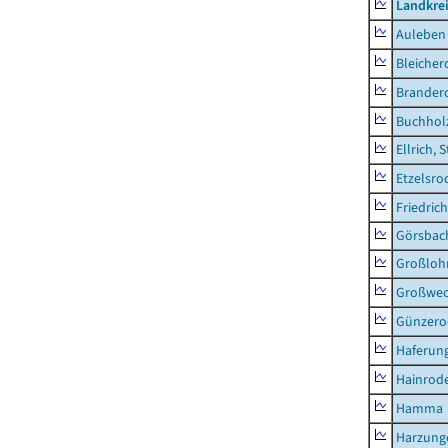
Landkre
Auleben
Bleicher
Brander
Buchhol
Ellrich, 
Etzelsro
Friedric
Görsbac
Großloh
Großwe
Günzero
Haferun
Hainrode
Hamma
Harzung