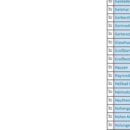
Geisled
Geismar
Gerbers
Gernrod
Gertero
Glaseha
Großbart
Großbo
Hausen
Haynrod
Heilbad 
Helmsdo
Heuthen
Hoheng
Hohes K
Holunge