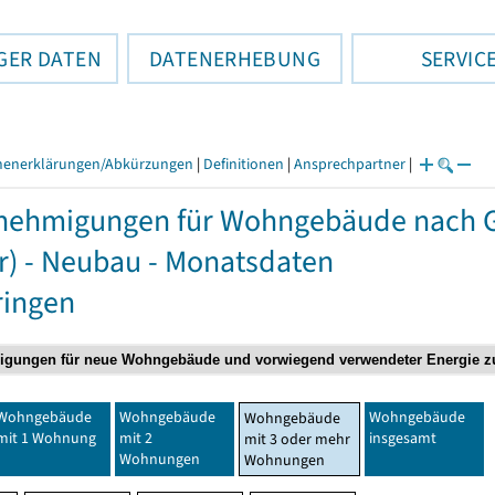
GER DATEN
DATENERHEBUNG
SERVIC
henerklärungen/Abkürzungen
|
Definitionen
|
Ansprechpartner
|
ehmigungen für Wohngebäude nach Ge
r) - Neubau - Monatsdaten
ringen
Wohngebäude
Wohngebäude
Wohngebäude
Wohngebäude
mit 1 Wohnung
mit 2
insgesamt
mit 3 oder mehr
Wohnungen
Wohnungen