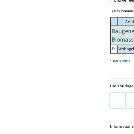
1) Das Merkmal 
Art 
Baugeneh
Biomass
Wohngeb
▴
nach oben
Das Thüringer
Informationen