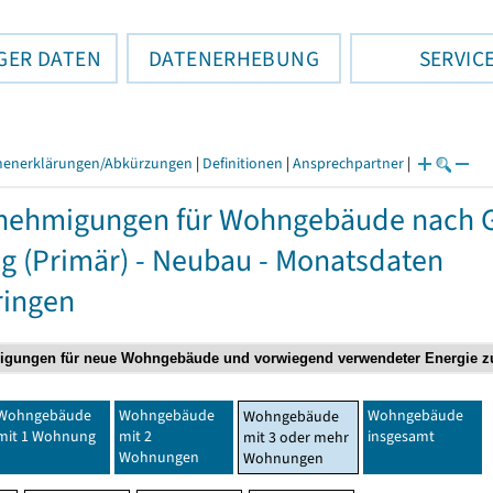
GER DATEN
DATENERHEBUNG
SERVIC
henerklärungen/Abkürzungen
|
Definitionen
|
Ansprechpartner
|
ehmigungen für Wohngebäude nach Ge
g (Primär) - Neubau - Monatsdaten
ringen
Wohngebäude
Wohngebäude
Wohngebäude
Wohngebäude
mit 1 Wohnung
mit 2
insgesamt
mit 3 oder mehr
Wohnungen
Wohnungen